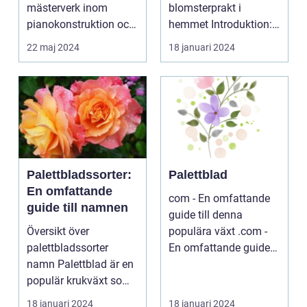
mästerverk inom
blomsterprakt i
pianokonstruktion och
hemmet Introduktion:
musik...
...
22 maj 2024
18 januari 2024
Palettbladssorter:
Palettblad
En omfattande
com - En omfattande
guide till namnen
guide till denna
Översikt över
populära växt .com -
palettbladssorter
En omfattande guide
namn Palettblad är en
till denna populära ...
populär krukväxt som
blivit allt mer eftertra...
18 januari 2024
18 januari 2024