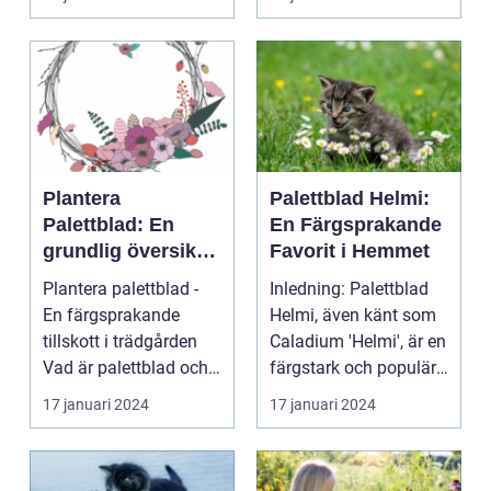
Plantera
Palettblad Helmi:
Palettblad: En
En Färgsprakande
grundlig översikt
Favorit i Hemmet
och presentation
Plantera palettblad -
Inledning: Palettblad
En färgsprakande
Helmi, även känt som
tillskott i trädgården
Caladium 'Helmi', är en
Vad är palettblad och
färgstark och populär
vilka typer fin...
växt som ha...
17 januari 2024
17 januari 2024