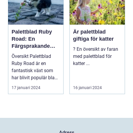
Palettblad Ruby
Är palettblad
Road: En
giftiga för katter
Färgsprakande
? En översikt av faran
Skapelse För
Översikt Palettblad
med palettblad för
Trädgården
Ruby Road är en
katter ...
fantastisk växt som
har blivit populär bland
trädgårdsentusiast...
17 januari 2024
16 januari 2024
Adress