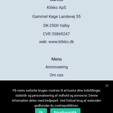
web:
www.klikko.dk
Menu
Annonsering
Om oss
Cookies
På vores website bruges cookies til at huske dine indstillinger,
Kontakta oss
statistik og personalisering af indhold og annoncer. Denne
Sitemap
information deles med tredjepart. Ved fortsat brug af websiden
godkender du cookiepolitikken.
Ok
Privatlivspolitik