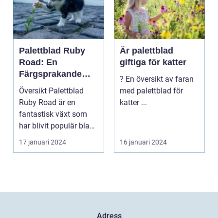
Palettblad Ruby
Är palettblad
Road: En
giftiga för katter
Färgsprakande
? En översikt av faran
Skapelse För
Översikt Palettblad
med palettblad för
Trädgården
Ruby Road är en
katter ...
fantastisk växt som
har blivit populär bland
trädgårdsentusiast...
17 januari 2024
16 januari 2024
Adress