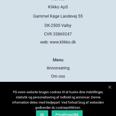
web:
www.klikko.dk
Menu
Annonsering
Om oss
Cookies
På vores website bruges cookies til at huske dine indstillinger,
Kontakta oss
statistik og personalisering af indhold og annoncer. Denne
Sitemap
information deles med tredjepart. Ved fortsat brug af websiden
godkender du cookiepolitikken.
Ok
Privatlivspolitik