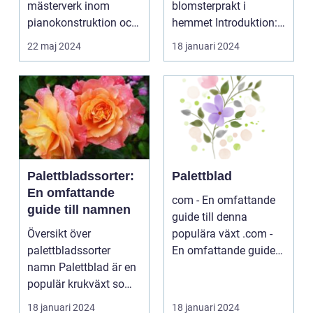
mästerverk inom
blomsterprakt i
pianokonstruktion och
hemmet Introduktion:
musik...
...
22 maj 2024
18 januari 2024
Palettbladssorter:
Palettblad
En omfattande
com - En omfattande
guide till namnen
guide till denna
Översikt över
populära växt .com -
palettbladssorter
En omfattande guide
namn Palettblad är en
till denna populära ...
populär krukväxt som
blivit allt mer eftertra...
18 januari 2024
18 januari 2024