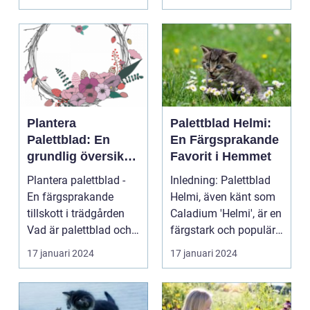
Plantera
Palettblad Helmi:
Palettblad: En
En Färgsprakande
grundlig översikt
Favorit i Hemmet
och presentation
Plantera palettblad -
Inledning: Palettblad
En färgsprakande
Helmi, även känt som
tillskott i trädgården
Caladium 'Helmi', är en
Vad är palettblad och
färgstark och populär
vilka typer fin...
växt som ha...
17 januari 2024
17 januari 2024