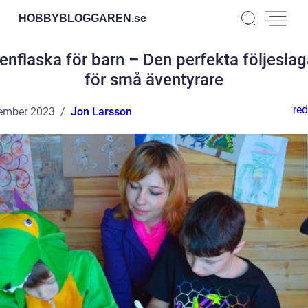
HOBBYBLOGGAREN.
se
enflaska för barn – Den perfekta följesla
för små äventyrare
red
ember 2023
Jon Larsson