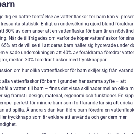
barn
ge dig en bättre förståelse av vattenflaskor för barn kan vi prese
tressanta statistik. Enligt en undersökning gjord bland föräldrar
 att 80% av dem anser att en vattenflaska för barn är en nödvänd
ing. När de tillfrågades om varför de köper vattenflaskor för sin
65% att de vill se till att deras barn håller sig hydrerade under 
m visade undersökningen att 40% av föräldrarna föredrar vatte
rör, medan 30% föredrar flaskor med tryckknappar.
ssion om hur olika vattenflaskor för barn skiljer sig från varand
t alla vattenflaskor för barn i grunden har samma syfte – att
ahålla vatten till barn – finns det vissa skillnader mellan olika m
er sig främst i design, material, ergonomi och funktioner. En si
exempel perfekt för mindre barn som fortfarande lär sig att dricka
an att spilla. Å andra sidan kan äldre barn föredra en vattenfla
eller tryckknapp som är enklare att använda och ger dem mer
ndighet.