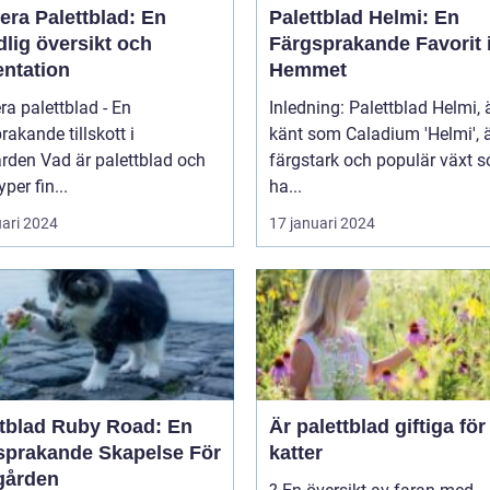
era Palettblad: En
Palettblad Helmi: En
lig översikt och
Färgsprakande Favorit 
entation
Hemmet
ra palettblad - En
Inledning: Palettblad Helmi,
rakande tillskott i
känt som Caladium 'Helmi', 
 palettblad och
färgstark och populär växt 
yper fin...
ha...
uari 2024
17 januari 2024
ttblad Ruby Road: En
Är palettblad giftiga för
sprakande Skapelse För
katter
gården