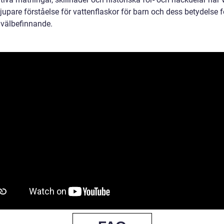
jupare förståelse för vattenflaskor för barn och dess betydelse f
 välbefinnande.