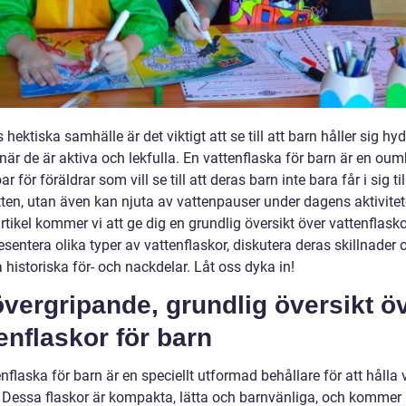
 hektiska samhälle är det viktigt att se till att barn håller sig hy
 när de är aktiva och lekfulla. En vattenflaska för barn är en oum
r för föräldrar som vill se till att deras barn inte bara får i sig til
ten, utan även kan njuta av vattenpauser under dagens aktivitete
tikel kommer vi att ge dig en grundlig översikt över vattenflasko
esentera olika typer av vattenflaskor, diskutera deras skillnader 
 historiska för- och nackdelar. Låt oss dyka in!
vergripande, grundlig översikt ö
enflaskor för barn
nflaska för barn är en speciellt utformad behållare för att hålla 
. Dessa flaskor är kompakta, lätta och barnvänliga, och kommer i