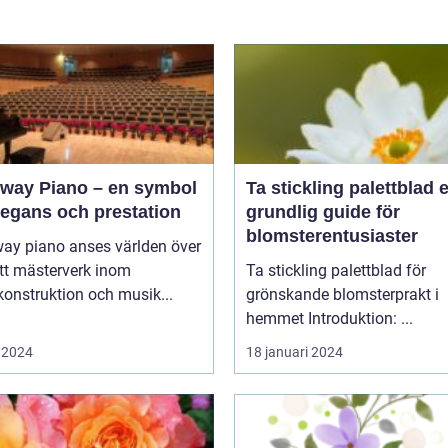
nway Piano – en symbol
Ta stickling palettblad en
legans och prestation
grundlig guide för
blomsterentusiaster
way piano anses världen över
tt mästerverk inom
Ta stickling palettblad för
onstruktion och musik...
grönskande blomsterprakt i
hemmet Introduktion: ...
 2024
18 januari 2024