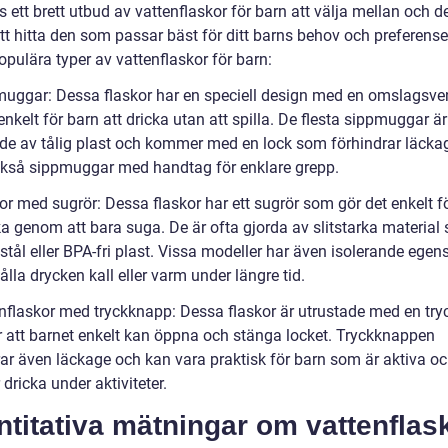
s ett brett utbud av vattenflaskor för barn att välja mellan och de
att hitta den som passar bäst för ditt barns behov och preferense
pulära typer av vattenflaskor för barn:
muggar: Dessa flaskor har en speciell design med en omslagsve
enkelt för barn att dricka utan att spilla. De flesta sippmuggar är
kade av tålig plast och kommer med en lock som förhindrar läcka
ckså sippmuggar med handtag för enklare grepp.
or med sugrör: Dessa flaskor har ett sugrör som gör det enkelt f
ka genom att bara suga. De är ofta gjorda av slitstarka material
t stål eller BPA-fri plast. Vissa modeller har även isolerande ege
hålla drycken kall eller varm under längre tid.
enflaskor med tryckknapp: Dessa flaskor är utrustade med en tr
 att barnet enkelt kan öppna och stänga locket. Tryckknappen
rar även läckage och kan vara praktisk för barn som är aktiva oc
dricka under aktiviteter.
titativa mätningar om vattenflas