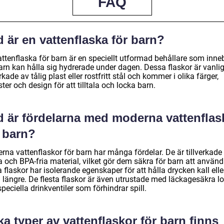
FAQ
 är en vattenflaska för barn?
attenflaska för barn är en speciellt utformad behållare som inne
arn kan hålla sig hydrerade under dagen. Dessa flaskor är vanlig
erkade av tålig plast eller rostfritt stål och kommer i olika färger,
er och design för att tilltala och locka barn.
d är fördelarna med moderna vattenflas
r barn?
rna vattenflaskor för barn har många fördelar. De är tillverkade
a och BPA-fria material, vilket gör dem säkra för barn att använd
 flaskor har isolerande egenskaper för att hålla drycken kall elle
 längre. De flesta flaskor är även utrustade med läckagesäkra l
peciella drinkventiler som förhindrar spill.
ka typer av vattenflaskor för barn finns