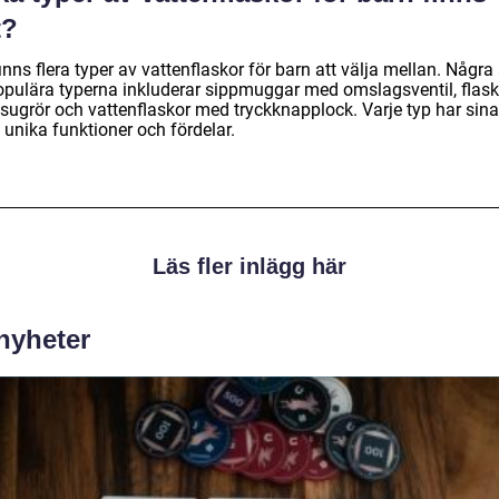
t?
inns flera typer av vattenflaskor för barn att välja mellan. Några
opulära typerna inkluderar sippmuggar med omslagsventil, flask
sugrör och vattenflaskor med tryckknapplock. Varje typ har sina
 unika funktioner och fördelar.
Läs fler inlägg här
 nyheter