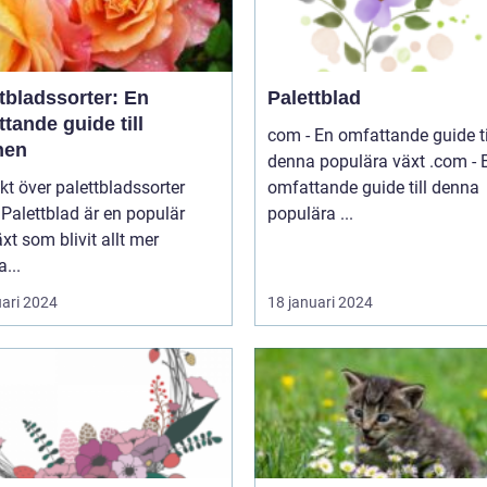
tbladssorter: En
Palettblad
tande guide till
com - En omfattande guide ti
nen
denna populära växt .com - En
kt över palettbladssorter
omfattande guide till denna
r
populära ...
xt som blivit allt mer
a...
uari 2024
18 januari 2024