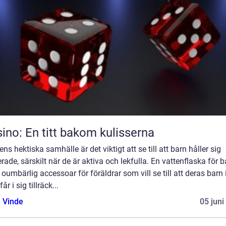
ino: En titt bakom kulisserna
ens hektiska samhälle är det viktigt att se till att barn håller sig
rade, särskilt när de är aktiva och lekfulla. En vattenflaska för b
 oumbärlig accessoar för föräldrar som vill se till att deras barn 
år i sig tillräck...
 Vinde
05 juni