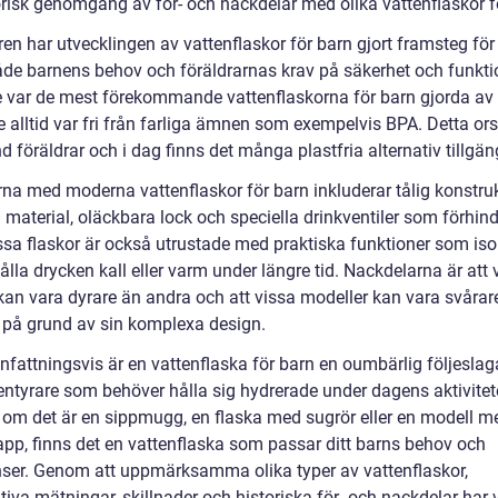
orisk genomgång av för- och nackdelar med olika vattenflaskor f
en har utvecklingen av vattenflaskor för barn gjort framsteg för 
de barnens behov och föräldrarnas krav på säkerhet och funktio
e var de mest förekommande vattenflaskorna för barn gjorda av 
e alltid var fri från farliga ämnen som exempelvis BPA. Detta o
d föräldrar och i dag finns det många plastfria alternativ tillgän
rna med moderna vattenflaskor för barn inkluderar tålig konstruk
 material, oläckbara lock och speciella drinkventiler som förhind
issa flaskor är också utrustade med praktiska funktioner som iso
hålla drycken kall eller varm under längre tid. Nackdelarna är att 
kan vara dyrare än andra och att vissa modeller kan vara svårare
 på grund av sin komplexa design.
attningsvis är en vattenflaska för barn en oumbärlig följeslaga
ntyrare som behöver hålla sig hydrerade under dagens aktivitete
 om det är en sippmugg, en flaska med sugrör eller en modell m
app, finns det en vattenflaska som passar ditt barns behov och
nser. Genom att uppmärksamma olika typer av vattenflaskor,
tiva mätningar, skillnader och historiska för- och nackdelar har v