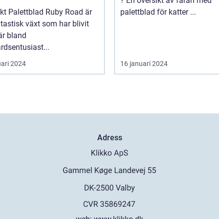
? En översikt av faran med
y Road är
palettblad för katter ...
tastisk växt som har blivit
är bland
rdsentusiast...
uari 2024
16 januari 2024
Adress