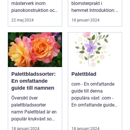
mästerverk inom
blomsterprakt i
pianokonstruktion och
hemmet Introduktion:
musik...
...
22 maj 2024
18 januari 2024
Palettbladssorter:
Palettblad
En omfattande
com - En omfattande
guide till namnen
guide till denna
Översikt över
populära växt .com -
palettbladssorter
En omfattande guide
namn Palettblad är en
till denna populära ...
populär krukväxt som
blivit allt mer eftertra...
18 januari 2024
18 januari 2024