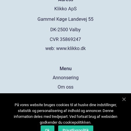
web:
www.klikko.dk
Menu
Annonsering
Om oss
Cookies
På vores website bruges cookies til at huske dine indstillinger,
Kontakta oss
statistik og personalisering af indhold og annoncer. Denne
Sitemap
information deles med tredjepart. Ved fortsat brug af websiden
godkender du cookiepolitikken.
Ok
Privatlivspolitik