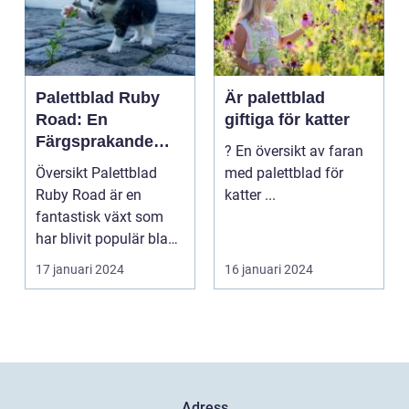
Palettblad Ruby
Är palettblad
Road: En
giftiga för katter
Färgsprakande
? En översikt av faran
Skapelse För
Översikt Palettblad
med palettblad för
Trädgården
Ruby Road är en
katter ...
fantastisk växt som
har blivit populär bland
trädgårdsentusiast...
17 januari 2024
16 januari 2024
Adress