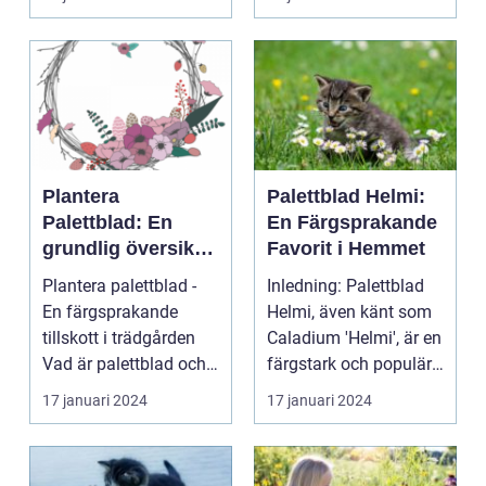
Plantera
Palettblad Helmi:
Palettblad: En
En Färgsprakande
grundlig översikt
Favorit i Hemmet
och presentation
Plantera palettblad -
Inledning: Palettblad
En färgsprakande
Helmi, även känt som
tillskott i trädgården
Caladium 'Helmi', är en
Vad är palettblad och
färgstark och populär
vilka typer fin...
växt som ha...
17 januari 2024
17 januari 2024