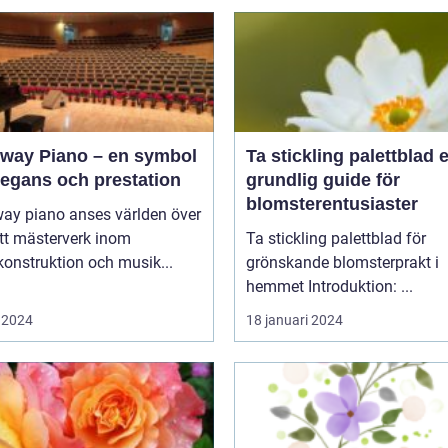
nway Piano – en symbol
Ta stickling palettblad en
legans och prestation
grundlig guide för
blomsterentusiaster
way piano anses världen över
tt mästerverk inom
Ta stickling palettblad för
onstruktion och musik...
grönskande blomsterprakt i
hemmet Introduktion: ...
 2024
18 januari 2024