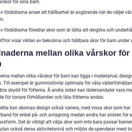
rskor för sina barn.
 föräldrarna anser att hållbarhet är avgörande när de väljer vår
n.
v föräldrarna föredrar skor som är lätta att rengöra och underhå
iffror visar vikten av bekväma och hållbara skor för barn under 
lnaderna mellan olika vårskor för
n
erna mellan olika vårskor för barn kan ligga i materialval, desig
n. Till exempel är gummistövlar optimala för våta väderförhålla
 bra skydd för fötterna. Å andra sidan kan lädersandaler vara me
e för torrare förhållanden och låta fötterna andas.
detta kan skornas design också variera, med vissa skor som har
rband för enkel på- och avtagning medan andra har snören för 
ssform. Det är viktigt att välja skor som inte bara passar barnen
 utan också deras aktivitetsnivå och miljön de spenderar mest tid