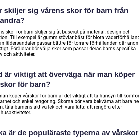
 skiljer sig vårens skor för barn från
randra?
s skor för barn skiljer sig åt baserat på material, design och
tion. Till exempel är gummistövlar bäst för blöta väderförhållan
n lädersandaler passar bättre för torrare förhållanden där andn
ktigt. Föräldrar bör välja skor som passar deras barns specifika
 och aktiviteter.
 är viktigt att överväga när man köper
skor för barn?
an köper vårskor för barn är det viktigt att ta hänsyn till komfor
barhet och enkel rengöring. Skorna bör vara bekväma att bära he
, tåla barnens aktiva lek och vara lätta att rengöra efter
husaktiviteter.
ka är de populäraste typerna av vårskor