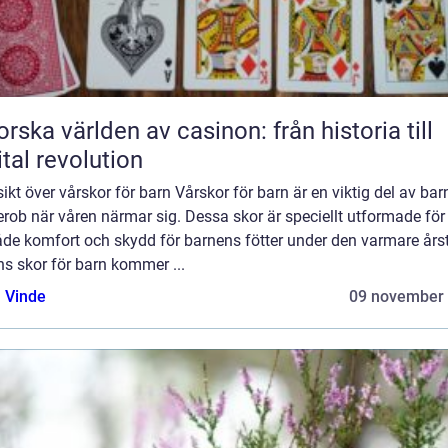
orska världen av casinon: från historia till
ital revolution
ikt över vårskor för barn Vårskor för barn är en viktig del av ba
rob när våren närmar sig. Dessa skor är speciellt utformade för 
åde komfort och skydd för barnens fötter under den varmare årst
s skor för barn kommer ...
 Vinde
09 november