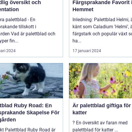
lig översikt och
Färgsprakande Favorit 
entation
Hemmet
ra palettblad - En
Inledning: Palettblad Helmi,
rakande tillskott i
känt som Caladium 'Helmi', 
 palettblad och
färgstark och populär växt 
yper fin...
ha...
uari 2024
17 januari 2024
ttblad Ruby Road: En
Är palettblad giftiga för
sprakande Skapelse För
katter
gården
? En översikt av faran med
y Road är
palettblad för katter ...