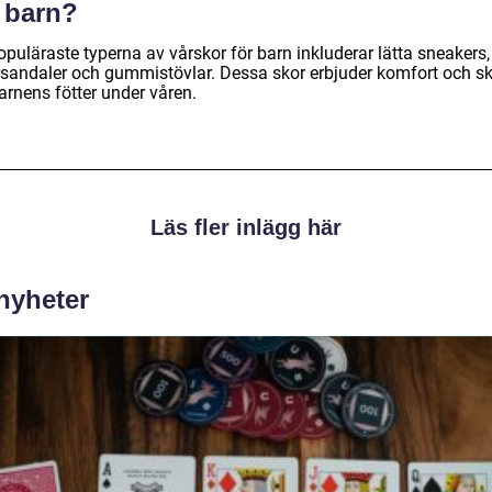
r barn?
puläraste typerna av vårskor för barn inkluderar lätta sneakers,
rsandaler och gummistövlar. Dessa skor erbjuder komfort och s
arnens fötter under våren.
Läs fler inlägg här
 nyheter