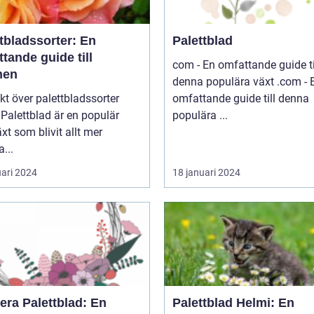
tbladssorter: En
Palettblad
tande guide till
com - En omfattande guide ti
nen
denna populära växt .com - En
kt över palettbladssorter
omfattande guide till denna
r
populära ...
xt som blivit allt mer
a...
uari 2024
18 januari 2024
era Palettblad: En
Palettblad Helmi: En