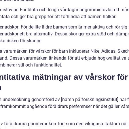
istövlar: För blöta och leriga vårdagar är gummistövlar ett mås
ntäta och ger bra grepp för att förhindra att barnen halkar.
enadskor: För de lite äldre barnen som är mer aktiva och rör sig
enadskor ett bra alternativ. Dessa skor ger extra stöd och dämp
ka risken för skador.
a varumärken för vårskor för barn inkluderar Nike, Adidas, Skec
and. Dessa varumärken är kända för att erbjuda högkvalitativa 
inerar stil och funktionalitet.
titativa mätningar av vårskor för
n
en undersökning genomförd av [namn på forskningsinstitut] har 
t framkommit angående föräldrars preferenser när det gäller vårs
v föräldrarna prioriterar komfort som den viktigaste faktorn när