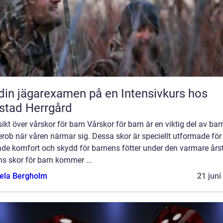
din jägarexamen på en Intensivkurs hos
stad Herrgård
ikt över vårskor för barn Vårskor för barn är en viktig del av ba
rob när våren närmar sig. Dessa skor är speciellt utformade för 
åde komfort och skydd för barnens fötter under den varmare årst
s skor för barn kommer ...
ela Bergholm
21 juni