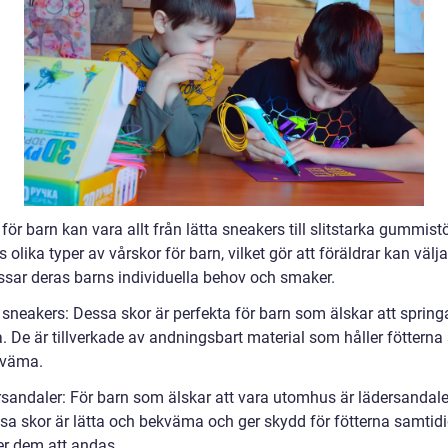
för barn kan vara allt från lätta sneakers till slitstarka gummistö
s olika typer av vårskor för barn, vilket gör att föräldrar kan välj
sar deras barns individuella behov och smaker.
 sneakers: Dessa skor är perfekta för barn som älskar att spring
. De är tillverkade av andningsbart material som håller fötterna
kväma.
rsandaler: För barn som älskar att vara utomhus är lädersandaler
ssa skor är lätta och bekväma och ger skydd för fötterna samtid
ter dem att andas.