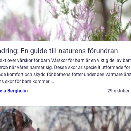
dring: En guide till naturens förundran
ikt över vårskor för barn Vårskor för barn är en viktig del av ba
rob när våren närmar sig. Dessa skor är speciellt utformade för 
åde komfort och skydd för barnens fötter under den varmare årst
s skor för barn kommer ...
ela Bergholm
29 oktober