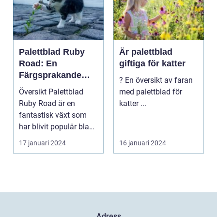
Palettblad Ruby
Är palettblad
Road: En
giftiga för katter
Färgsprakande
? En översikt av faran
Skapelse För
Översikt Palettblad
med palettblad för
Trädgården
Ruby Road är en
katter ...
fantastisk växt som
har blivit populär bland
trädgårdsentusiast...
17 januari 2024
16 januari 2024
Adress