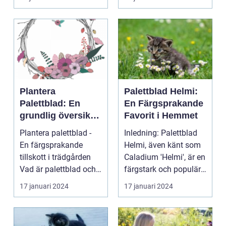
Plantera
Palettblad Helmi:
Palettblad: En
En Färgsprakande
grundlig översikt
Favorit i Hemmet
och presentation
Plantera palettblad -
Inledning: Palettblad
En färgsprakande
Helmi, även känt som
tillskott i trädgården
Caladium 'Helmi', är en
Vad är palettblad och
färgstark och populär
vilka typer fin...
växt som ha...
17 januari 2024
17 januari 2024