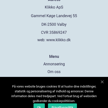
web:
www.klikko.dk
Menu
Annonsering
Om oss
Cookies
På vores website bruges cookies til at huske dine indstillinger,
Kontakta oss
statistik og personalisering af indhold og annoncer. Denne
Sitemap
information deles med tredjepart. Ved fortsat brug af websiden
godkender du cookiepolitikken.
Ok
Privatlivspolitik