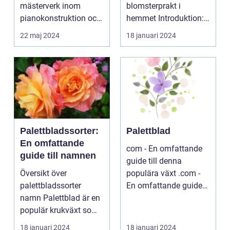
mästerverk inom
blomsterprakt i
pianokonstruktion och
hemmet Introduktion:
musik...
...
22 maj 2024
18 januari 2024
Palettbladssorter:
Palettblad
En omfattande
com - En omfattande
guide till namnen
guide till denna
Översikt över
populära växt .com -
palettbladssorter
En omfattande guide
namn Palettblad är en
till denna populära ...
populär krukväxt som
blivit allt mer eftertra...
18 januari 2024
18 januari 2024