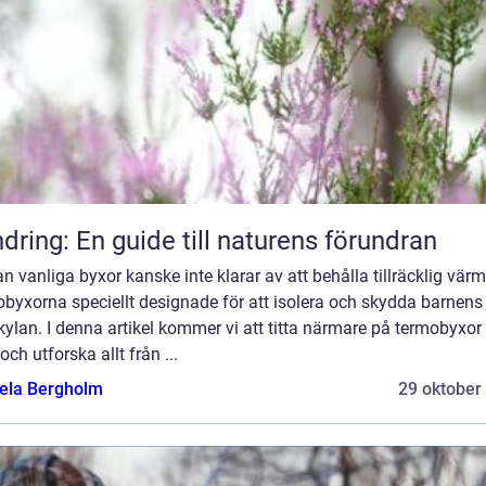
dring: En guide till naturens förundran
 vanliga byxor kanske inte klarar av att behålla tillräcklig värm
byxorna speciellt designade för att isolera och skydda barnens
kylan. I denna artikel kommer vi att titta närmare på termobyxor 
och utforska allt från ...
ela Bergholm
29 oktober