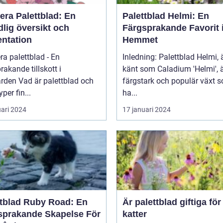
era Palettblad: En
Palettblad Helmi: En
lig översikt och
Färgsprakande Favorit 
entation
Hemmet
ra palettblad - En
Inledning: Palettblad Helmi,
rakande tillskott i
känt som Caladium 'Helmi', 
 palettblad och
färgstark och populär växt 
yper fin...
ha...
uari 2024
17 januari 2024
ttblad Ruby Road: En
Är palettblad giftiga för
sprakande Skapelse För
katter