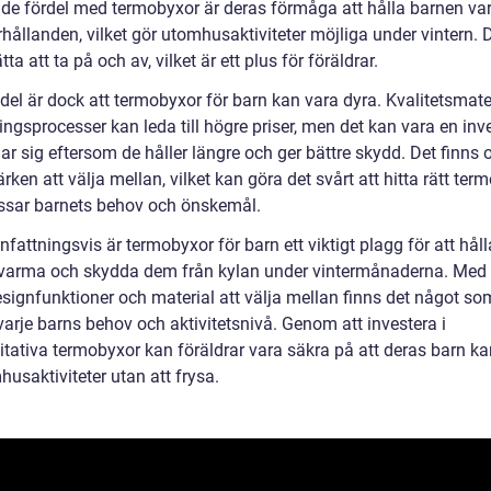
de fördel med termobyxor är deras förmåga att hålla barnen va
rhållanden, vilket gör utomhusaktiviteter möjliga under vintern. 
tta att ta på och av, vilket är ett plus för föräldrar.
del är dock att termobyxor för barn kan vara dyra. Kvalitetsmate
ningsprocesser kan leda till högre priser, men det kan vara en inv
r sig eftersom de håller längre och ger bättre skydd. Det finns 
rken att välja mellan, vilket kan göra det svårt att hitta rätt ter
sar barnets behov och önskemål.
ttningsvis är termobyxor för barn ett viktigt plagg för att håll
varma och skydda dem från kylan under vintermånaderna. Med 
esignfunktioner och material att välja mellan finns det något so
varje barns behov och aktivitetsnivå. Genom att investera i
itativa termobyxor kan föräldrar vara säkra på att deras barn ka
usaktiviteter utan att frysa.