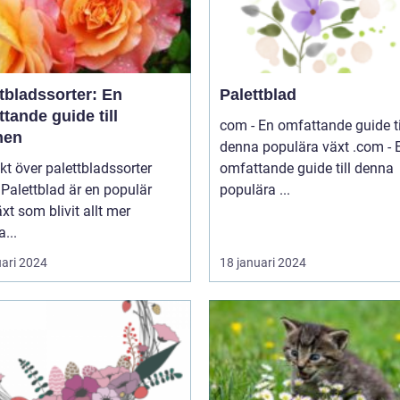
tbladssorter: En
Palettblad
tande guide till
com - En omfattande guide ti
nen
denna populära växt .com - En
kt över palettbladssorter
omfattande guide till denna
r
populära ...
xt som blivit allt mer
a...
uari 2024
18 januari 2024