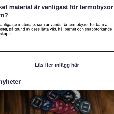
ket material är vanligast för termobyxor
rn?
vanligaste materialet som används för termobyxor för barn är
ster, på grund av dess lätta vikt, hållbarhet och snabbtorkande
skaper.
Läs fler inlägg här
 nyheter