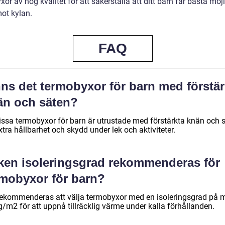
or av hög kvalitet för att säkerställa att ditt barn får bästa möj
ot kylan.
FAQ
nns det termobyxor för barn med förstär
än och säten?
vissa termobyxor för barn är utrustade med förstärkta knän och 
xtra hållbarhet och skydd under lek och aktiviteter.
lken isoleringsgrad rekommenderas för
rmobyxor för barn?
rekommenderas att välja termobyxor med en isoleringsgrad på 
/m2 för att uppnå tillräcklig värme under kalla förhållanden.