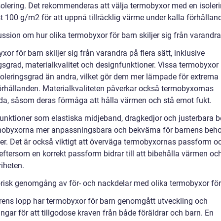
isolering. Det rekommenderas att välja termobyxor med en isoler
t 100 g/m2 för att uppnå tillräcklig värme under kalla förhållan
ssion om hur olika termobyxor för barn skiljer sig från varandra
or för barn skiljer sig från varandra på flera sätt, inklusive
ngsgrad, materialkvalitet och designfunktioner. Vissa termobyxor
soleringsgrad än andra, vilket gör dem mer lämpade för extrema
örhållanden. Materialkvaliteten påverkar också termobyxornas
da, såsom deras förmåga att hålla värmen och stå emot fukt.
unktioner som elastiska midjeband, dragkedjor och justerbara b
mobyxorna mer anpassningsbara och bekväma för barnens beh
eter. Det är också viktigt att överväga termobyxornas passform o
 eftersom en korrekt passform bidrar till att bibehålla värmen oc
riheten.
orisk genomgång av för- och nackdelar med olika termobyxor för
rens lopp har termobyxor för barn genomgått utveckling och
ingar för att tillgodose kraven från både föräldrar och barn. En