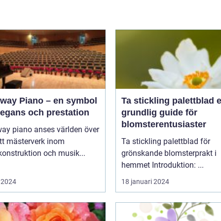
nway Piano – en symbol
Ta stickling palettblad en
legans och prestation
grundlig guide för
blomsterentusiaster
way piano anses världen över
tt mästerverk inom
Ta stickling palettblad för
onstruktion och musik...
grönskande blomsterprakt i
hemmet Introduktion: ...
 2024
18 januari 2024