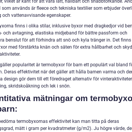
r, vilket är känt för att vara lätt, hållbart och snabbtorkande. An
l som används är fleece och tekniska textilier som erbjuder över
ng och vattenavvisande egenskaper.
orna finns i olika stilar, inklusive byxor med dragkedjor vid be
å- och avtagning, elastiska midjeband för bättre passform och
ra benslut för att förhindra att snö och kyla tränger in. Det finn
xor med förstärkta knän och säten för extra hållbarhet och skyd
aktiviteter.
gäller popularitet är termobyxor för barn ett populärt val bland f
. Deras effektivitet när det gäller att hålla barnen varma och de
a design gör dem till ett föredraget alternativ för vinteraktivitet
ing, skridskoåkning och lek i snön.
ntitativa mätningar om termobyxo
barn:
 bedöma termobyxornas effektivitet kan man titta på deras
ngsgrad, mätt i gram per kvadratmeter (g/m2). Ju högre värde, de