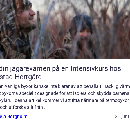
din jägarexamen på en Intensivkurs hos
stad Herrgård
 vanliga byxor kanske inte klarar av att behålla tillräcklig värm
byxorna speciellt designade för att isolera och skydda barnens
kylan. I denna artikel kommer vi att titta närmare på termobyxor 
och utforska allt från ...
ela Bergholm
21 juni