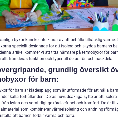
nliga byxor kanske inte klarar av att behålla tillräcklig värme, 
xorna speciellt designade för att isolera och skydda barnens be
 denna artikel kommer vi att titta närmare på termobyxor för bar
 allt från deras funktion och typer till deras för- och nackdelar.
vergripande, grundlig översikt ö
obyxor för barn:
xor för barn är klädesplagg som är utformade för att hålla bar
nder kalla förhållanden. Deras huvudsakliga syfte är att isolera
från kylan och samtidigt ge rörelsefrihet och komfort. De är til
ialmaterial som kombinerar värmeisolering och andningsförmåg
rställa att barnen förblir varma och torra.