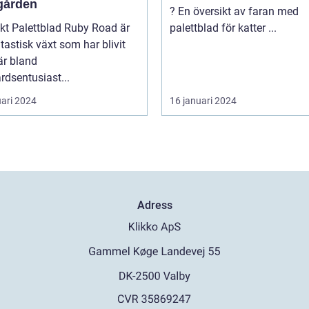
gården
? En översikt av faran med
y Road är
palettblad för katter ...
tastisk växt som har blivit
är bland
rdsentusiast...
uari 2024
16 januari 2024
Adress