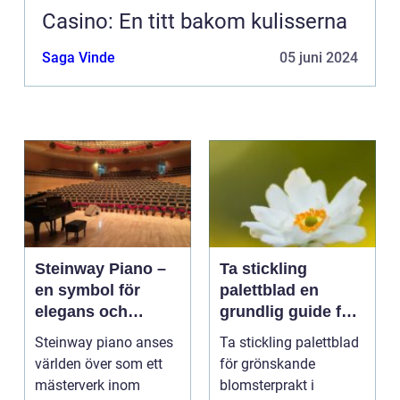
Casino: En titt bakom kulisserna
Saga Vinde
05 juni 2024
Steinway Piano –
Ta stickling
en symbol för
palettblad en
elegans och
grundlig guide för
prestation
blomsterentusiast
Steinway piano anses
Ta stickling palettblad
er
världen över som ett
för grönskande
mästerverk inom
blomsterprakt i