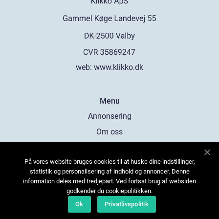
web:
www.klikko.dk
Menu
Annonsering
Om oss
Cookies
På vores website bruges cookies til at huske dine indstillinger,
Kontakta oss
statistik og personalisering af indhold og annoncer. Denne
Sitemap
information deles med tredjepart. Ved fortsat brug af websiden
godkender du cookiepolitikken.
Ok
Privatlivspolitik