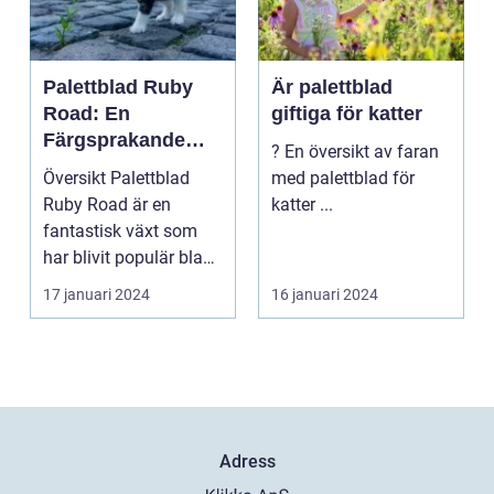
Palettblad Ruby
Är palettblad
Road: En
giftiga för katter
Färgsprakande
? En översikt av faran
Skapelse För
Översikt Palettblad
med palettblad för
Trädgården
Ruby Road är en
katter ...
fantastisk växt som
har blivit populär bland
trädgårdsentusiast...
17 januari 2024
16 januari 2024
Adress