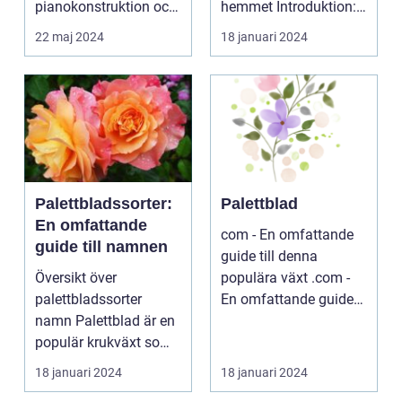
pianokonstruktion och
hemmet Introduktion:
musik...
...
22 maj 2024
18 januari 2024
Palettbladssorter:
Palettblad
En omfattande
com - En omfattande
guide till namnen
guide till denna
Översikt över
populära växt .com -
palettbladssorter
En omfattande guide
namn Palettblad är en
till denna populära ...
populär krukväxt som
blivit allt mer eftertra...
18 januari 2024
18 januari 2024