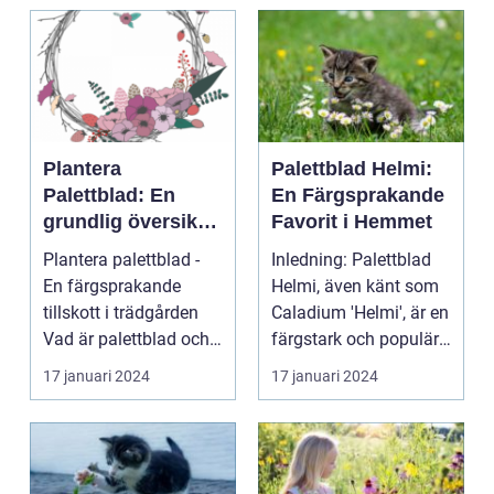
Plantera
Palettblad Helmi:
Palettblad: En
En Färgsprakande
grundlig översikt
Favorit i Hemmet
och presentation
Plantera palettblad -
Inledning: Palettblad
En färgsprakande
Helmi, även känt som
tillskott i trädgården
Caladium 'Helmi', är en
Vad är palettblad och
färgstark och populär
vilka typer fin...
växt som ha...
17 januari 2024
17 januari 2024