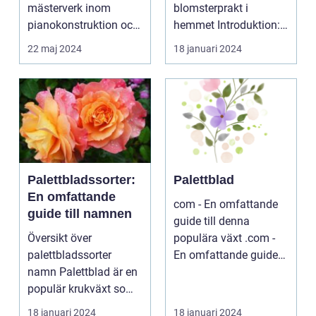
mästerverk inom
blomsterprakt i
pianokonstruktion och
hemmet Introduktion:
musik...
...
22 maj 2024
18 januari 2024
Palettbladssorter:
Palettblad
En omfattande
com - En omfattande
guide till namnen
guide till denna
Översikt över
populära växt .com -
palettbladssorter
En omfattande guide
namn Palettblad är en
till denna populära ...
populär krukväxt som
blivit allt mer eftertra...
18 januari 2024
18 januari 2024