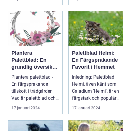
Plantera
Palettblad Helmi:
Palettblad: En
En Färgsprakande
grundlig översikt
Favorit i Hemmet
och presentation
Plantera palettblad -
Inledning: Palettblad
En färgsprakande
Helmi, även känt som
tillskott i trädgården
Caladium 'Helmi', är en
Vad är palettblad och
färgstark och populär
vilka typer fin...
växt som ha...
17 januari 2024
17 januari 2024