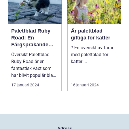
Palettblad Ruby
Är palettblad
Road: En
giftiga för katter
Färgsprakande
? En översikt av faran
Skapelse För
Översikt Palettblad
med palettblad för
Trädgården
Ruby Road är en
katter ...
fantastisk växt som
har blivit populär bland
trädgårdsentusiast...
17 januari 2024
16 januari 2024
Adress