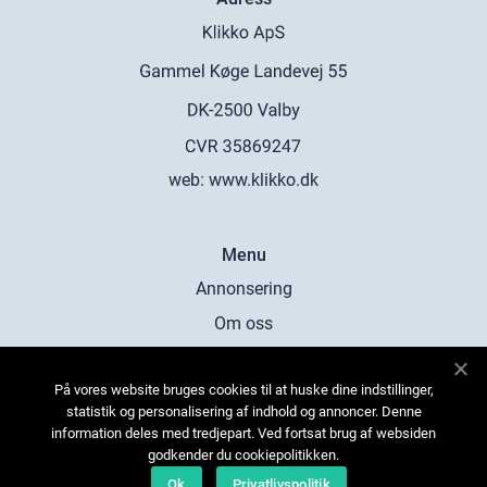
web:
www.klikko.dk
Menu
Annonsering
Om oss
Cookies
På vores website bruges cookies til at huske dine indstillinger,
Kontakta oss
statistik og personalisering af indhold og annoncer. Denne
Sitemap
information deles med tredjepart. Ved fortsat brug af websiden
godkender du cookiepolitikken.
Ok
Privatlivspolitik