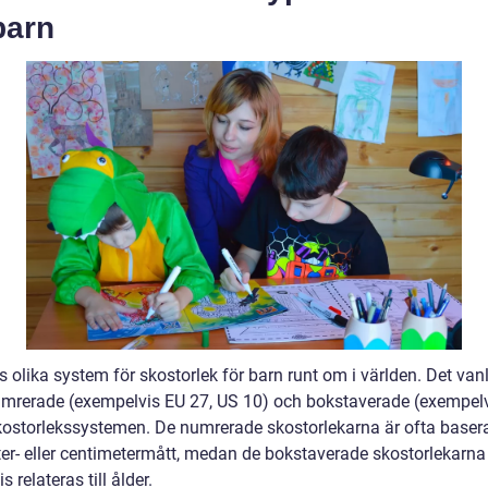
barn
s olika system för skostorlek för barn runt om i världen. Det van
umrerade (exempelvis EU 27, US 10) och bokstaverade (exempel
kostorlekssystemen. De numrerade skostorlekarna är ofta baser
ter- eller centimetermått, medan de bokstaverade skostorlekarna
s relateras till ålder.