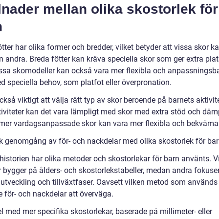
lnader mellan olika skostorlek för
n
tter har olika former och bredder, vilket betyder att vissa skor 
n andra. Breda fötter kan kräva speciella skor som ger extra pla
issa skomodeller kan också vara mer flexibla och anpassningsba
d speciella behov, som platfot eller överpronation.
ckså viktigt att välja rätt typ av skor beroende på barnets aktivite
tiviteter kan det vara lämpligt med skor med extra stöd och däm
er vardagsanpassade skor kan vara mer flexibla och bekväma
sk genomgång av för- och nackdelar med olika skostorlek för ba
istorien har olika metoder och skostorlekar för barn använts. V
 bygger på ålders- och skostorlekstabeller, medan andra fokuse
 utveckling och tillväxtfaser. Oavsett vilken metod som används
e för- och nackdelar att överväga.
l med mer specifika skostorlekar, baserade på millimeter- eller