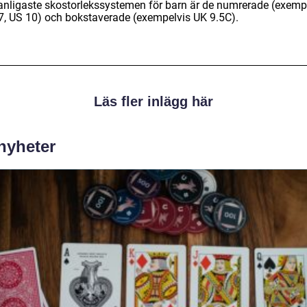
anligaste skostorlekssystemen för barn är de numrerade (exemp
7, US 10) och bokstaverade (exempelvis UK 9.5C).
Läs fler inlägg här
 nyheter