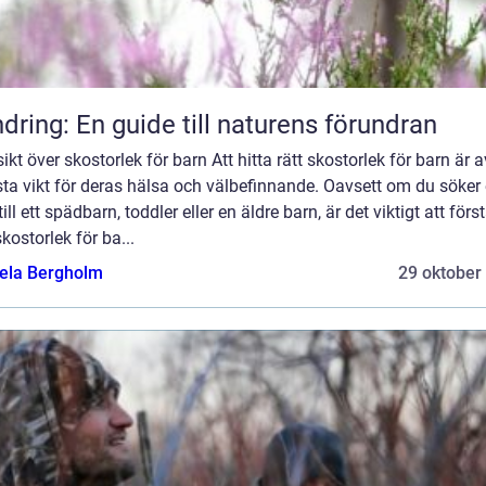
dring: En guide till naturens förundran
ikt över skostorlek för barn Att hitta rätt skostorlek för barn är a
sta vikt för deras hälsa och välbefinnande. Oavsett om du söker 
till ett spädbarn, toddler eller en äldre barn, är det viktigt att förs
kostorlek för ba...
ela Bergholm
29 oktober