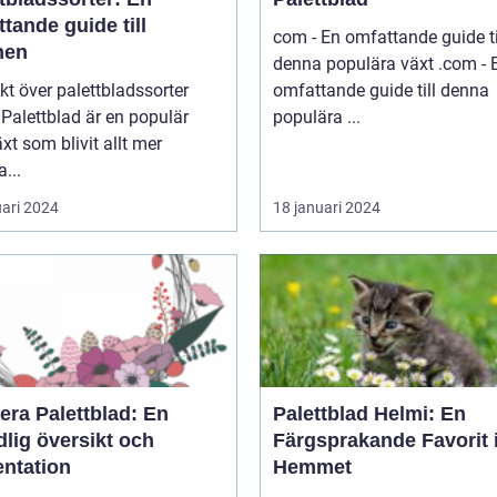
tande guide till
com - En omfattande guide ti
nen
denna populära växt .com - En
kt över palettbladssorter
omfattande guide till denna
r
populära ...
xt som blivit allt mer
a...
uari 2024
18 januari 2024
era Palettblad: En
Palettblad Helmi: En
lig översikt och
Färgsprakande Favorit 
entation
Hemmet