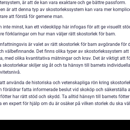
tersystem, är att de kan vara exaktare och ge bättre passform.
en är att denna typ av skostorlekssystem kan vara mer komplic
rare att förstå för gemene man.
 inte minst, kan ett videoklipp här infogas för att ge visuellt st
are förklaringar om hur man väljer rätt skostorlek för barn.
attningsvis är valet av rätt skostorlek för barn avgörande för 
ch välbefinnande. Det finns olika typer av skostorlekssystem att
, med olika kvantitativa mätningar och krav. Det är viktigt att f
a skostorlekar skiljer sig åt och ta hänsyn till barnets individuel
vitetsnivå.
tt använda de historiska och vetenskapliga rön kring skostorlek
 föräldrar fatta informerade beslut vid skoköp och säkerställa a
fötter har rätt stöd och skydd. Ta alltid hänsyn till barnets fötte
 en expert för hjälp om du är osäker på vilken storlek du ska väl