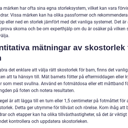
a märken har ofta sina egna storleksystem, vilket kan vara förvi
äldrar. Vissa märken kan ha olika passformer och rekommenderar
pp eller ned en storlek jämfört med det vanliga systemet. Det är a
t prova skorna och be om experthjälp om du är osäker på vilken s
älja.
titativa mätningar av skostorlek 
n
göra det enklare att välja rätt skostorlek för barn, finns det vanli
en att ta hänsyn till. Mät barnets fötter på eftermiddagen eller k
är som mest svullna. Använd en fotmätdosa eller ett måttband fö
ngden på foten och notera resultaten.
gel är att lägga till en tum eller 1,5 centimeter på fotmåttet för a
storlek. Detta ger utrymme för tillväxt och rörelse. Kom ihåg att 
drar och etapper kan ha olika tillväxthastigheter, så det är viktigt 
ndet kontrollera och uppdatera skostorleken.