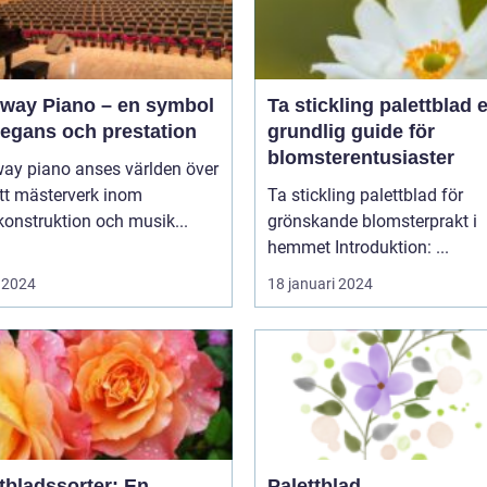
nway Piano – en symbol
Ta stickling palettblad en
legans och prestation
grundlig guide för
blomsterentusiaster
way piano anses världen över
tt mästerverk inom
Ta stickling palettblad för
onstruktion och musik...
grönskande blomsterprakt i
hemmet Introduktion: ...
 2024
18 januari 2024
tbladssorter: En
Palettblad