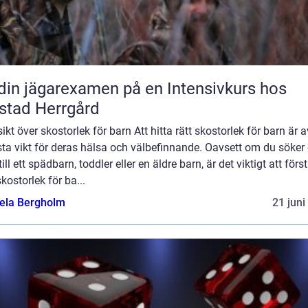
din jägarexamen på en Intensivkurs hos
stad Herrgård
ikt över skostorlek för barn Att hitta rätt skostorlek för barn är a
sta vikt för deras hälsa och välbefinnande. Oavsett om du söker 
till ett spädbarn, toddler eller en äldre barn, är det viktigt att förs
kostorlek för ba...
ela Bergholm
21 juni