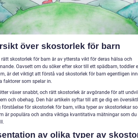
sikt över skostorlek för barn
a rätt skostorlek för barn är av yttersta vikt för deras hälsa och
nande. Oavsett om du söker efter skor till ett spädbarn, toddler e
rn, är det viktigt att förstå vad skostorlek för barn egentligen in
a faktorer som spelar in.
tter växer snabbt, och rätt skostorlek är avgörande för att undv
em och obehag. Den här artikeln syftar till att ge dig en översikt
 förståelse för skostorlek för barn, vilka typer av skostorlekar s
om är populära och andra viktiga kvantitativa mätningar som du
ll.
entation av olika typer av skosto