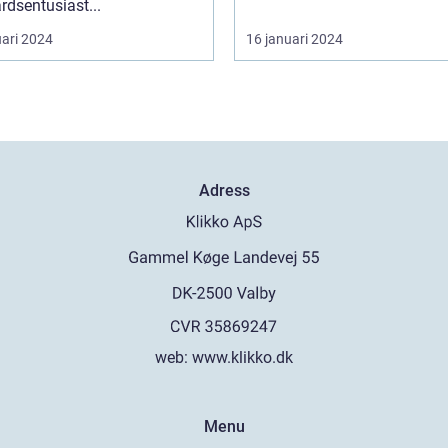
rdsentusiast...
uari 2024
16 januari 2024
Adress
web:
www.klikko.dk
Menu