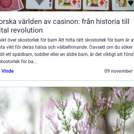
orska världen av casinon: från historia till
ital revolution
ikt över skostorlek för barn Att hitta rätt skostorlek för barn är a
sta vikt för deras hälsa och välbefinnande. Oavsett om du söker 
till ett spädbarn, toddler eller en äldre barn, är det viktigt att förs
kostorlek för ba...
 Vinde
09 november