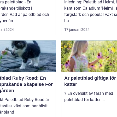
ra palettblad - En
Inledning: Palettblad Helmi,
rakande tillskott i
känt som Caladium 'Helmi', 
 palettblad och
färgstark och populär växt 
yper fin...
ha...
uari 2024
17 januari 2024
ttblad Ruby Road: En
Är palettblad giftiga för
sprakande Skapelse För
katter
gården
? En översikt av faran med
y Road är
palettblad för katter ...
tastisk växt som har blivit
är bland