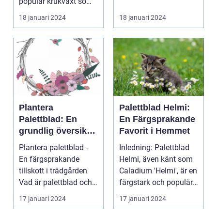
populär krukväxt som
blivit allt mer eftertra...
18 januari 2024
18 januari 2024
Plantera
Palettblad Helmi:
Palettblad: En
En Färgsprakande
grundlig översikt
Favorit i Hemmet
och presentation
Plantera palettblad -
Inledning: Palettblad
En färgsprakande
Helmi, även känt som
tillskott i trädgården
Caladium 'Helmi', är en
Vad är palettblad och
färgstark och populär
vilka typer fin...
växt som ha...
17 januari 2024
17 januari 2024