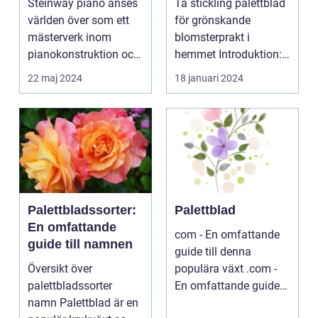
Steinway piano anses
Ta stickling palettblad
er
världen över som ett
för grönskande
mästerverk inom
blomsterprakt i
pianokonstruktion och
hemmet Introduktion:
musik...
...
22 maj 2024
18 januari 2024
Palettbladssorter:
Palettblad
En omfattande
com - En omfattande
guide till namnen
guide till denna
Översikt över
populära växt .com -
palettbladssorter
En omfattande guide
namn Palettblad är en
till denna populära ...