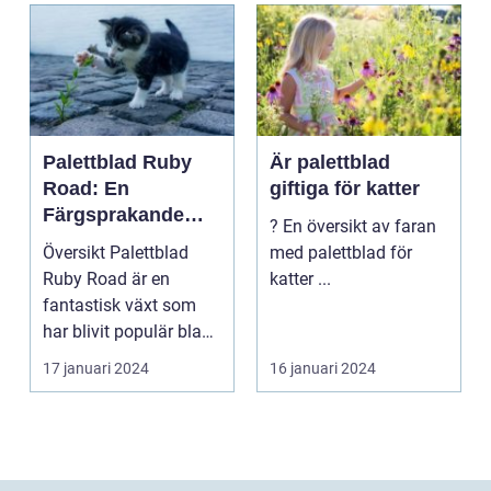
Palettblad Ruby
Är palettblad
Road: En
giftiga för katter
Färgsprakande
? En översikt av faran
Skapelse För
Översikt Palettblad
med palettblad för
Trädgården
Ruby Road är en
katter ...
fantastisk växt som
har blivit populär bland
trädgårdsentusiast...
17 januari 2024
16 januari 2024