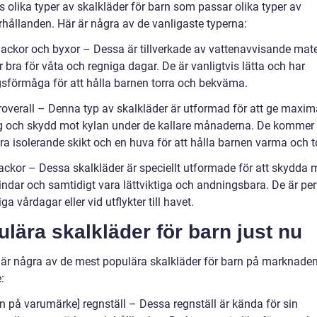
s olika typer av skalkläder för barn som passar olika typer av
rhållanden. Här är några av de vanligaste typerna:
jackor och byxor – Dessa är tillverkade av vattenavvisande mate
 bra för våta och regniga dagar. De är vanligtvis lätta och har
sförmåga för att hålla barnen torra och bekväma.
eroverall – Denna typ av skalkläder är utformad för att ge maxim
ng och skydd mot kylan under de kallare månaderna. De kommer 
ra isolerande skikt och en huva för att hålla barnen varma och t
jackor – Dessa skalkläder är speciellt utformade för att skydda 
indar och samtidigt vara lättviktiga och andningsbara. De är per
iga vårdagar eller vid utflykter till havet.
lära skalkläder för barn just nu
 är några av de mest populära skalkläder för barn på marknade
:
n på varumärke] regnställ – Dessa regnställ är kända för sin