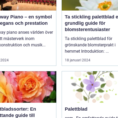
nway Piano – en symbol
Ta stickling palettblad en
legans och prestation
grundlig guide för
blomsterentusiaster
way piano anses världen över
tt mästerverk inom
Ta stickling palettblad för
onstruktion och musik...
grönskande blomsterprakt i
hemmet Introduktion: ...
 2024
18 januari 2024
tbladssorter: En
Palettblad
tande guide till