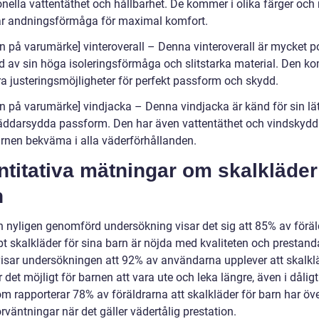
onella vattentäthet och hållbarhet. De kommer i olika färger och
r andningsförmåga för maximal komfort.
n på varumärke] vinteroverall – Denna vinteroverall är mycket p
d av sin höga isoleringsförmåga och slitstarka material. Den 
ra justeringsmöjligheter för perfekt passform och skydd.
n på varumärke] vindjacka – Denna vindjacka är känd för sin lä
äddarsydda passform. Den har även vattentäthet och vindskydd 
arnen bekväma i alla väderförhållanden.
titativa mätningar om skalkläder
n
en nyligen genomförd undersökning visar det sig att 85% av förä
t skalkläder för sina barn är nöjda med kvaliteten och prestand
visar undersökningen att 92% av användarna upplever att skalklä
 det möjligt för barnen att vara ute och leka längre, även i dåligt
m rapporterar 78% av föräldrarna att skalkläder för barn har öve
rväntningar när det gäller vädertålig prestation.