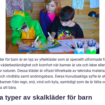
er för barn är en typ av ytterkläder som är speciellt utformade f
 väderbeständighet och komfort när barnen är ute och leker eller
r naturen. Dessa kläder är oftast tillverkade av tekniska materi
 och vindtäta samt andningsbara. Deras huvudsakliga syfte är at
barnen från regn, snö, vind och kyla, samtidigt som de är lätta 
 att bära.
a typer av skalkläder för barn