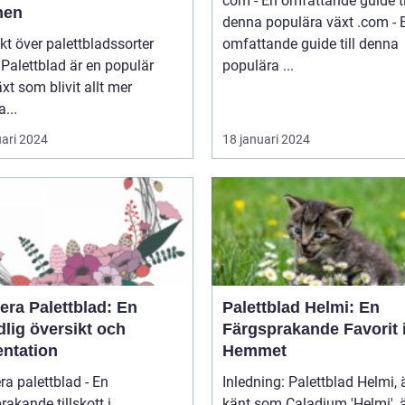
com - En omfattande guide ti
nen
denna populära växt .com - En
kt över palettbladssorter
omfattande guide till denna
r
populära ...
xt som blivit allt mer
a...
uari 2024
18 januari 2024
era Palettblad: En
Palettblad Helmi: En
lig översikt och
Färgsprakande Favorit 
entation
Hemmet
ra palettblad - En
Inledning: Palettblad Helmi,
rakande tillskott i
känt som Caladium 'Helmi', 