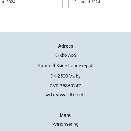
uari 2024
16 januari 2024
Adress
web:
www.klikko.dk
Menu
Annonsering