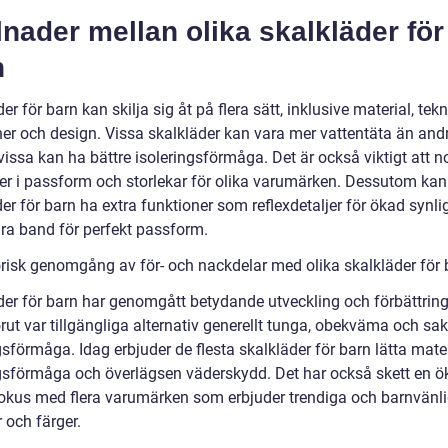
lnader mellan olika skalkläder för
n
er för barn kan skilja sig åt på flera sätt, inklusive material, tek
ner och design. Vissa skalkläder kan vara mer vattentäta än andr
issa kan ha bättre isoleringsförmåga. Det är också viktigt att n
der i passform och storlekar för olika varumärken. Dessutom kan
er för barn ha extra funktioner som reflexdetaljer för ökad synli
ara band för perfekt passform.
orisk genomgång av för- och nackdelar med olika skalkläder för 
der för barn har genomgått betydande utveckling och förbättrin
rut var tillgängliga alternativ generellt tunga, obekväma och sa
förmåga. Idag erbjuder de flesta skalkläder för barn lätta mater
sförmåga och överlägsen väderskydd. Det har också skett en ö
okus med flera varumärken som erbjuder trendiga och barnvänl
 och färger.