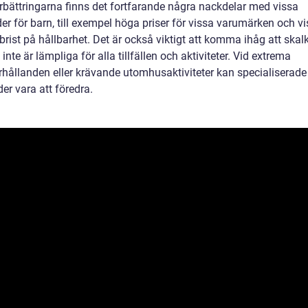
örbättringarna finns det fortfarande några nackdelar med vissa
er för barn, till exempel höga priser för vissa varumärken och v
brist på hållbarhet. Det är också viktigt att komma ihåg att skal
 inte är lämpliga för alla tillfällen och aktiviteter. Vid extrema
rhållanden eller krävande utomhusaktiviteter kan specialiserade
der vara att föredra.