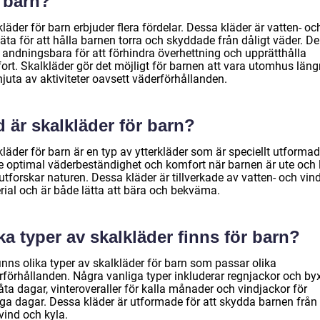
r barn?
läder för barn erbjuder flera fördelar. Dessa kläder är vatten- oc
äta för att hålla barnen torra och skyddade från dåligt väder. De
 andningsbara för att förhindra överhettning och upprätthålla
ort. Skalkläder gör det möjligt för barnen att vara utomhus läng
juta av aktiviteter oavsett väderförhållanden.
 är skalkläder för barn?
läder för barn är en typ av ytterkläder som är speciellt utformad
ge optimal väderbeständighet och komfort när barnen är ute och 
 utforskar naturen. Dessa kläder är tillverkade av vatten- och vin
rial och är både lätta att bära och bekväma.
ka typer av skalkläder finns för barn?
inns olika typer av skalkläder för barn som passar olika
rförhållanden. Några vanliga typer inkluderar regnjackor och by
åta dagar, vinteroveraller för kalla månader och vindjackor för
iga dagar. Dessa kläder är utformade för att skydda barnen från 
vind och kyla.