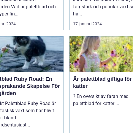
 palettblad och
färgstark och populär växt 
yper fin...
ha...
uari 2024
17 januari 2024
ttblad Ruby Road: En
Är palettblad giftiga för
sprakande Skapelse För
katter
gården
? En översikt av faran med
y Road är
palettblad för katter ...
tastisk växt som har blivit
är bland
rdsentusiast...