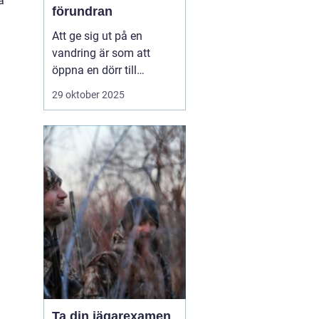
a
förundran
Att ge sig ut på en
vandring är som att
öppna en dörr till
naturens hemligheter.
29 oktober 2025
Det är en aktivitet som
kombinerar fysisk
aktivitet med mentalt
välbefinnande, och
hjälper deltagarna att
återknyta bandet med ...
Ta din jägarexamen