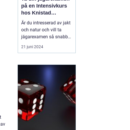
på en Intensivkurs
e
hos Knistad
Herrgård
Är du intresserad av jakt
och natur och vill ta
jägarexamen så snabbt
och kvalitativt som
21 juni 2024
möjligt? Årligen väljer
över 200 blivande jägare
att delta i Knistad
Herrgårds erkänt
professionella
intensivkurs för
jägarexamen. Kursen,
som ofta går under na...
t
 av