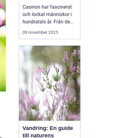
revolution
Casinon har fascinerat
och lockat människor i
hundratals år. Från de
ursprungliga spelhusen i
09 november 2025
Europa till dagens
moderna, teknologiskt
avancerade digitala
plattformar
casinovärlden har
genomgått en enorm
utveckling. Men va...
Vandring: En guide
till naturens