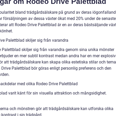
ngar om Rodeo Drive Palettblad
pularitet bland trädgårdsälskare på grund av deras iögonfalland
ar försäljningen av dessa växter ökat med 20% under de senaste
erar att Rodeo Drive Palettblad är en av deras bästsäljande väx
skönhet.
e Palettblad skiljer sig från varandra
e Palettblad skiljer sig från varandra genom sina unika mönster
erbjuder en mer subtil kontrast medan andra har en mer explosiv
att trädgårdsälskare kan skapa olika estetiska stilar och tema
 Drive Palettblad bör göras enligt personlig preferens och den
rden.
nackdelar med olika Rodeo Drive Palettblad
blad varit känt för sin visuella attraktion och mångsidighet.
gerna och mönstren gör att trädgårdsälskare kan utforska olika
kontrast i sin trädgård.