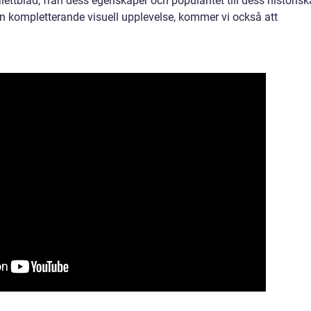
lettblad, från dess egenskaper och popularitet till dess historisk
 en kompletterande visuell upplevelse, kommer vi också att