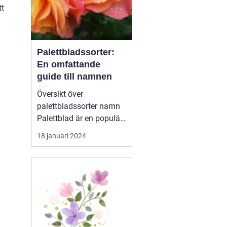
tt
Palettbladssorter:
En omfattande
guide till namnen
Översikt över
palettbladssorter namn
Palettblad är en populär
krukväxt som blivit allt
18 januari 2024
mer eftertraktad de
senaste åren. Dess
färgglada blad och
många olika mönster
gör den till en favorit
bland både nybörjare
och erfarna