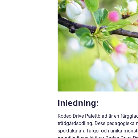
Inledning:
Rodeo Drive Palettblad är en färgglad
trädgårdsodling. Dess pedagogiska nam
spektakulära färger och unika mönster.