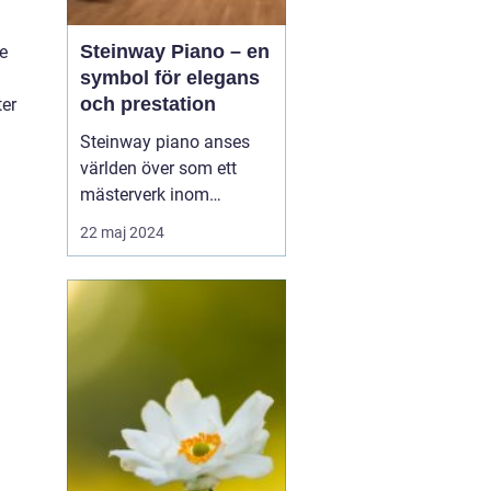
Steinway Piano – en
e
symbol för elegans
och prestation
ter
Steinway piano anses
världen över som ett
mästerverk inom
pianokonstruktion och
22 maj 2024
musikalisk briljans. Med
en över 150-årig historia
av innovation och
hantverksskicklighet, har
Steinway & Sons blivit
synonymt med den
ultim...