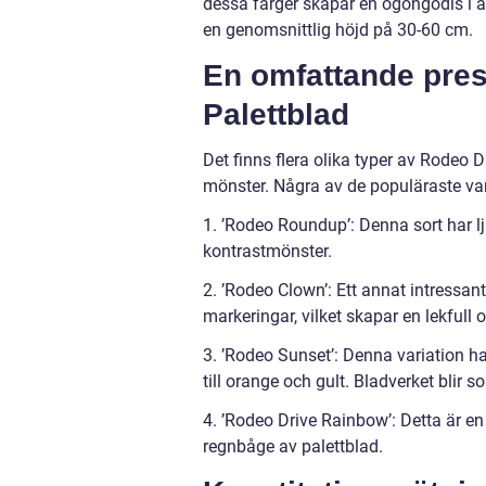
dessa färger skapar en ögongodis i a
en genomsnittlig höjd på 30-60 cm.
En omfattande pres
Palettblad
Det finns flera olika typer av Rodeo
mönster. Några av de populäraste var
1. ’Rodeo Roundup’: Denna sort har l
kontrastmönster.
2. ’Rodeo Clown’: Ett annat intressa
markeringar, vilket skapar en lekfull o
3. ’Rodeo Sunset’: Denna variation har
till orange och gult. Bladverket blir
4. ’Rodeo Drive Rainbow’: Detta är en
regnbåge av palettblad.