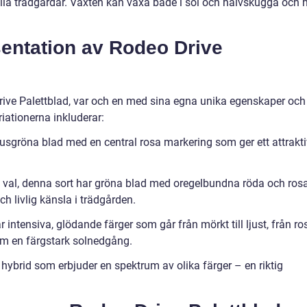
lla trädgårdar. Växten kan växa både i sol och halvskugga och 
entation av Rodeo Drive
 Drive Palettblad, var och en med sina egna unika egenskaper och
iationerna inkluderar:
jusgröna blad med en central rosa markering som ger ett attrakti
nt val, denna sort har gröna blad med oregelbundna röda och ros
ch livlig känsla i trädgården.
 intensiva, glödande färger som går från mörkt till ljust, från ro
 som en färgstark solnedgång.
 hybrid som erbjuder en spektrum av olika färger – en riktig