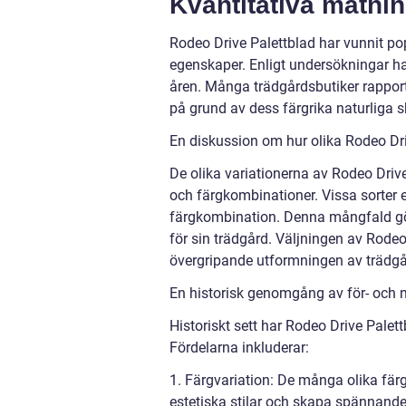
Kvantitativa mätni
Rodeo Drive Palettblad har vunnit po
egenskaper. Enligt undersökningar h
åren. Många trädgårdsbutiker rapport
på grund av dess färgrika naturliga 
En diskussion om hur olika Rodeo Driv
De olika variationerna av Rodeo Driv
och färgkombinationer. Vissa sorter 
färgkombination. Denna mångfald gör 
för sin trädgård. Väljningen av Rodeo
övergripande utformningen av trädgå
En historisk genomgång av för- och 
Historiskt sett har Rodeo Drive Palett
Fördelarna inkluderar:
1. Färgvariation: De många olika fär
estetiska stilar och skapa spännande 