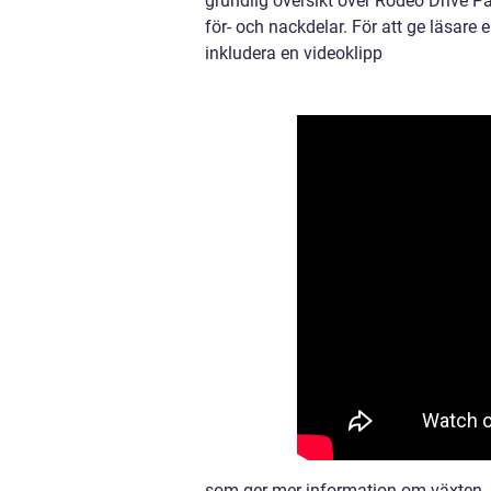
grundlig översikt över Rodeo Drive Pa
för- och nackdelar. För att ge läsare
inkludera en videoklipp
som ger mer information om växten.