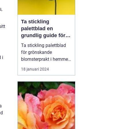
s,
Ta stickling
itt
palettblad en
grundlig guide för
blomsterentusiaster
Ta stickling palettblad
för grönskande
 i
blomsterprakt i hemmet
Introduktion: Att ta stic...
18 januari 2024
a
nd