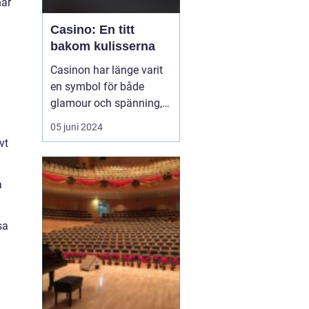
har
Casino: En titt
bakom kulisserna
Casinon har länge varit
en symbol för både
glamour och spänning,
en plats där tur och
05 juni 2024
strategi går hand i hand,
vt
och varje besökare har
en chans att förvandla
a
en slumpmässig
satsning till en enorm
vinst. ...
sa