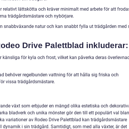
r relativt lättskötta och kräver minimalt med arbete för att froda
farna trädgårdsmästare och nybörjare.
n snabbväxande natur och kan snabbt fylla ut trädgården med s
deo Drive Palettblad inkluderar:
r känsliga för kyla och frost, vilket kan påverka deras överlevnad
d behöver regelbunden vattning för att hålla sig friska och
 för vissa trädgårdsmästare.
rande växt som erbjuder en mängd olika estetiska och dekorativ
arka bladverk och unika mönster gör den till ett populärt val bla
ika variationer av Rodeo Drive Palettblad kan trädgårdsmästare
 dynamik i sin trädgård. Samtidigt, som med alla växter, är det