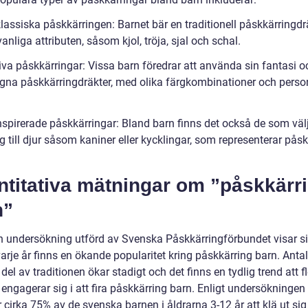
klassiska påskkärringen: Barnet bär en traditionell påskkärringd
vanliga attributen, såsom kjol, tröja, sjal och schal.
iva påskkärringar: Vissa barn föredrar att använda sin fantasi o
gna påskkärringdräkter, med olika färgkombinationer och perso
nspirerade påskkärringar: Bland barn finns det också de som välj
ig till djur såsom kaniner eller kycklingar, som representerar pås
ntitativa mätningar om ”påskkärr
n”
en undersökning utförd av Svenska Påskkärringförbundet visar si
varje år finns en ökande popularitet kring påskkärring barn. Anta
del av traditionen ökar stadigt och det finns en tydlig trend att fl
 engagerar sig i att fira påskkärring barn. Enligt undersökningen
irka 75% av de svenska barnen i åldrarna 3-12 år att klä ut sig t