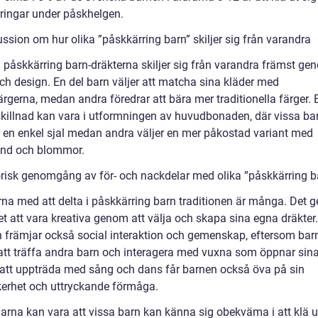
ringar under påskhelgen.
ssion om hur olika ”påskkärring barn” skiljer sig från varandra
a påskkärring barn-dräkterna skiljer sig från varandra främst ge
och design. En del barn väljer att matcha sina kläder med
ärgerna, medan andra föredrar att bära mer traditionella färger. 
killnad kan vara i utformningen av huvudbonaden, där vissa ba
r en enkel sjal medan andra väljer en mer påkostad variant med
nd och blommor.
orisk genomgång av för- och nackdelar med olika ”påskkärring b
rna med att delta i påskkärring barn traditionen är många. Det g
et att vara kreativa genom att välja och skapa sina egna dräkte
on främjar också social interaktion och gemenskap, eftersom bar
e att träffa andra barn och interagera med vuxna som öppnar sina
tt uppträda med sång och dans får barnen också öva på sin
kerhet och uttryckande förmåga.
arna kan vara att vissa barn kan känna sig obekväma i att klä u