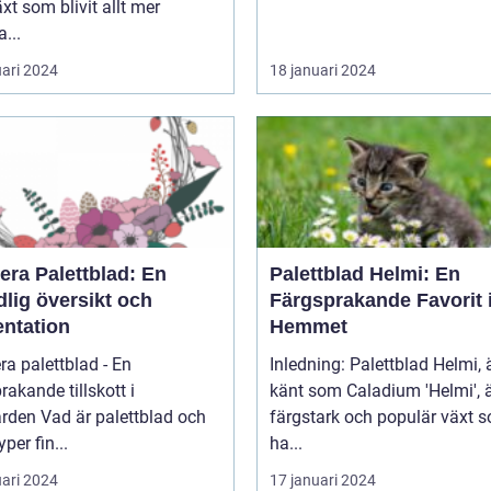
xt som blivit allt mer
a...
uari 2024
18 januari 2024
era Palettblad: En
Palettblad Helmi: En
lig översikt och
Färgsprakande Favorit 
entation
Hemmet
ra palettblad - En
Inledning: Palettblad Helmi,
rakande tillskott i
känt som Caladium 'Helmi', 
 palettblad och
färgstark och populär växt 
yper fin...
ha...
uari 2024
17 januari 2024