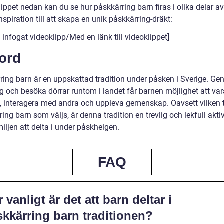
lippet nedan kan du se hur påskkärring barn firas i olika delar a
nspiration till att skapa en unik påskkärring-dräkt:
 infogat videoklipp/Med en länk till videoklippet]
ord
ring barn är en uppskattad tradition under påsken i Sverige. Ge
ig och besöka dörrar runtom i landet får barnen möjlighet att va
a, interagera med andra och uppleva gemenskap. Oavsett vilken 
ing barn som väljs, är denna tradition en trevlig och lekfull aktiv
iljen att delta i under påskhelgen.
FAQ
 vanligt är det att barn deltar i
skkärring barn traditionen?