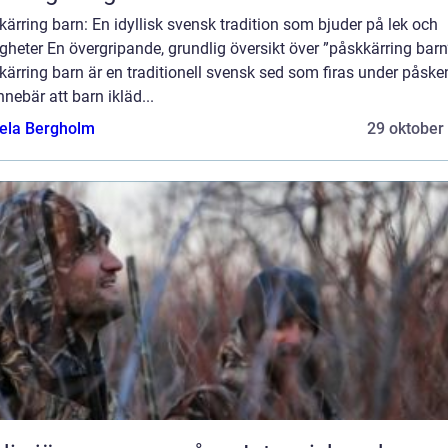
ärring barn: En idyllisk svensk tradition som bjuder på lek och
igheter En övergripande, grundlig översikt över ”påskkärring barn
ärring barn är en traditionell svensk sed som firas under påske
nnebär att barn ikläd...
ela Bergholm
29 oktober