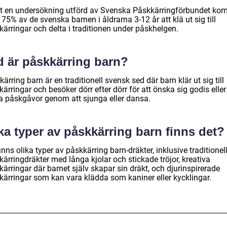
gt en undersökning utförd av Svenska Påskkärringförbundet ko
 75% av de svenska barnen i åldrarna 3-12 år att klä ut sig till
kärringar och delta i traditionen under påskhelgen.
d är påskkärring barn?
ärring barn är en traditionell svensk sed där barn klär ut sig till
ärringar och besöker dörr efter dörr för att önska sig godis eller
a påskgåvor genom att sjunga eller dansa.
ka typer av påskkärring barn finns det?
inns olika typer av påskkärring barn-dräkter, inklusive traditionel
ärringdräkter med långa kjolar och stickade tröjor, kreativa
ärringar där barnet själv skapar sin dräkt, och djurinspirerade
kärringar som kan vara klädda som kaniner eller kycklingar.