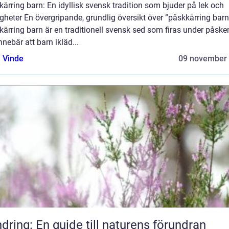
ärring barn: En idyllisk svensk tradition som bjuder på lek och
igheter En övergripande, grundlig översikt över ”påskkärring barn
ärring barn är en traditionell svensk sed som firas under påske
nnebär att barn ikläd...
 Vinde
09 november
dring: En guide till naturens förundran