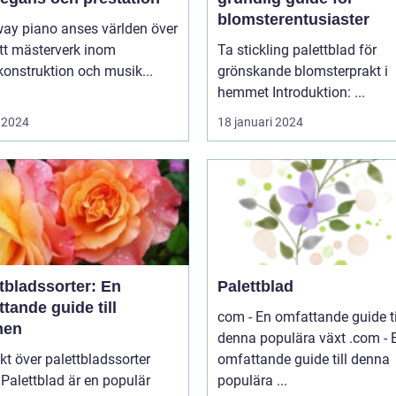
blomsterentusiaster
way piano anses världen över
tt mästerverk inom
Ta stickling palettblad för
onstruktion och musik...
grönskande blomsterprakt i
hemmet Introduktion: ...
 2024
18 januari 2024
tbladssorter: En
Palettblad
tande guide till
com - En omfattande guide ti
nen
denna populära växt .com - En
kt över palettbladssorter
omfattande guide till denna
r
populära ...