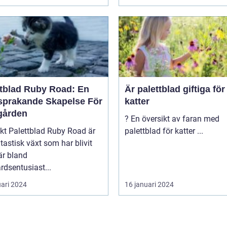
ttblad Ruby Road: En
Är palettblad giftiga för
sprakande Skapelse För
katter
gården
? En översikt av faran med
y Road är
palettblad för katter ...
tastisk växt som har blivit
är bland
rdsentusiast...
uari 2024
16 januari 2024