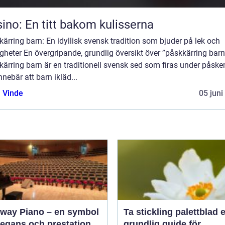
ino: En titt bakom kulisserna
ärring barn: En idyllisk svensk tradition som bjuder på lek och
igheter En övergripande, grundlig översikt över ”påskkärring barn
ärring barn är en traditionell svensk sed som firas under påske
nnebär att barn ikläd...
 Vinde
05 juni
nway Piano – en symbol
Ta stickling palettblad en
legans och prestation
grundlig guide för