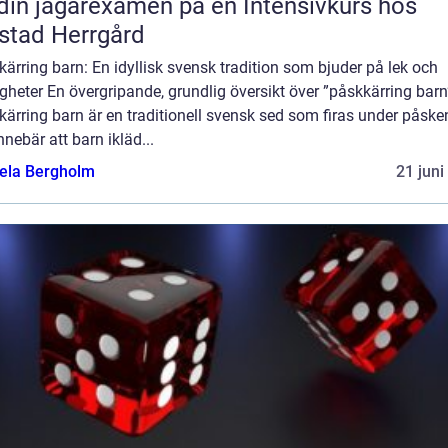
din jägarexamen på en Intensivkurs hos
stad Herrgård
ärring barn: En idyllisk svensk tradition som bjuder på lek och
igheter En övergripande, grundlig översikt över ”påskkärring barn
ärring barn är en traditionell svensk sed som firas under påske
nnebär att barn ikläd...
ela Bergholm
21 juni