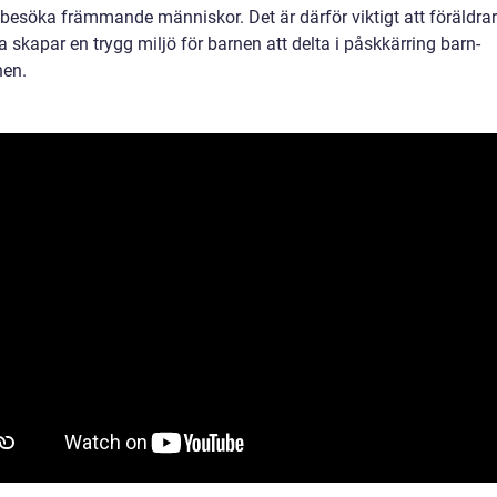
t besöka främmande människor. Det är därför viktigt att föräldra
 skapar en trygg miljö för barnen att delta i påskkärring barn-
nen.