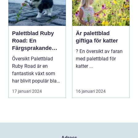
Palettblad Ruby
Är palettblad
Road: En
giftiga för katter
Färgsprakande
? En översikt av faran
Skapelse För
Översikt Palettblad
med palettblad för
Trädgården
Ruby Road är en
katter ...
fantastisk växt som
har blivit populär bland
trädgårdsentusiast...
17 januari 2024
16 januari 2024
Adress