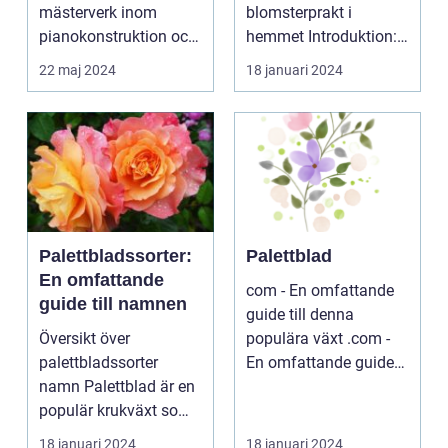
mästerverk inom
blomsterprakt i
pianokonstruktion och
hemmet Introduktion:
musik...
...
22 maj 2024
18 januari 2024
Palettbladssorter:
Palettblad
En omfattande
com - En omfattande
guide till namnen
guide till denna
Översikt över
populära växt .com -
palettbladssorter
En omfattande guide
namn Palettblad är en
till denna populära ...
populär krukväxt som
blivit allt mer eftertra...
18 januari 2024
18 januari 2024