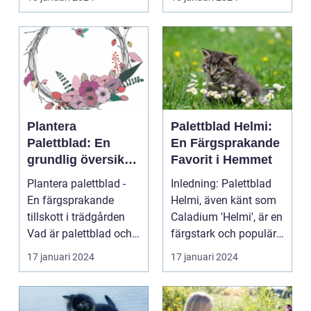
Plantera
Palettblad Helmi:
Palettblad: En
En Färgsprakande
grundlig översikt
Favorit i Hemmet
och presentation
Plantera palettblad -
Inledning: Palettblad
En färgsprakande
Helmi, även känt som
tillskott i trädgården
Caladium 'Helmi', är en
Vad är palettblad och
färgstark och populär
vilka typer fin...
växt som ha...
17 januari 2024
17 januari 2024