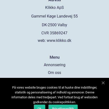
web:
www.klikko.dk
Menu
Annonsering
Om oss
Cookies
På vores website bruges cookies til at huske dine indstillinger,
Kontakta oss
statistik og personalisering af indhold og annoncer. Denne
Sitemap
information deles med tredjepart. Ved fortsat brug af websiden
godkender du cookiepolitikken.
Ok
Privatlivspolitik