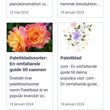
pianokonstruktion och
hemmet Introduktion:
musik...
...
22 maj 2024
18 januari 2024
Palettbladssorter:
Palettblad
En omfattande
com - En omfattande
guide till namnen
guide till denna
Översikt över
populära växt .com -
palettbladssorter
En omfattande guide
namn Palettblad är en
till denna populära ...
populär krukväxt som
blivit allt mer eftertra...
18 januari 2024
18 januari 2024