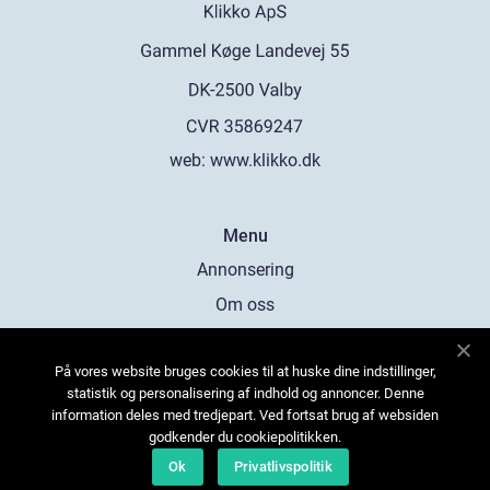
web:
www.klikko.dk
Menu
Annonsering
Om oss
Cookies
På vores website bruges cookies til at huske dine indstillinger,
Kontakta oss
statistik og personalisering af indhold og annoncer. Denne
Sitemap
information deles med tredjepart. Ved fortsat brug af websiden
godkender du cookiepolitikken.
Ok
Privatlivspolitik