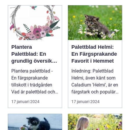
Plantera
Palettblad Helmi:
Palettblad: En
En Färgsprakande
grundlig översikt
Favorit i Hemmet
och presentation
Plantera palettblad -
Inledning: Palettblad
En färgsprakande
Helmi, även känt som
tillskott i trädgården
Caladium 'Helmi', är en
Vad är palettblad och
färgstark och populär
vilka typer fin...
växt som ha...
17 januari 2024
17 januari 2024