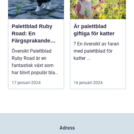
Palettblad Ruby
Är palettblad
Road: En
giftiga för katter
Färgsprakande
? En översikt av faran
Skapelse För
Översikt Palettblad
med palettblad för
Trädgården
Ruby Road är en
katter ...
fantastisk växt som
har blivit populär bland
trädgårdsentusiast...
17 januari 2024
16 januari 2024
Adress