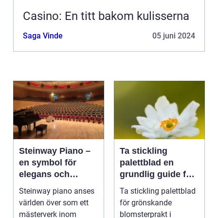
Casino: En titt bakom kulisserna
Saga Vinde
05 juni 2024
Steinway Piano –
Ta stickling
en symbol för
palettblad en
elegans och
grundlig guide för
prestation
blomsterentusiast
Steinway piano anses
Ta stickling palettblad
er
världen över som ett
för grönskande
mästerverk inom
blomsterprakt i