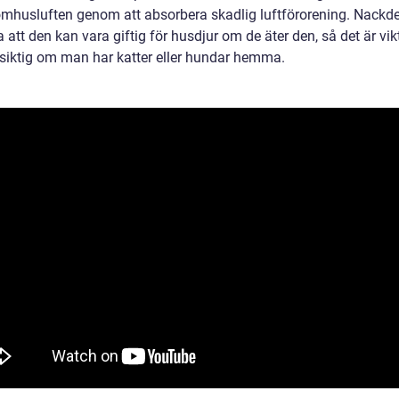
omhusluften genom att absorbera skadlig luftförorening. Nackd
 att den kan vara giftig för husdjur om de äter den, så det är vikt
rsiktig om man har katter eller hundar hemma.