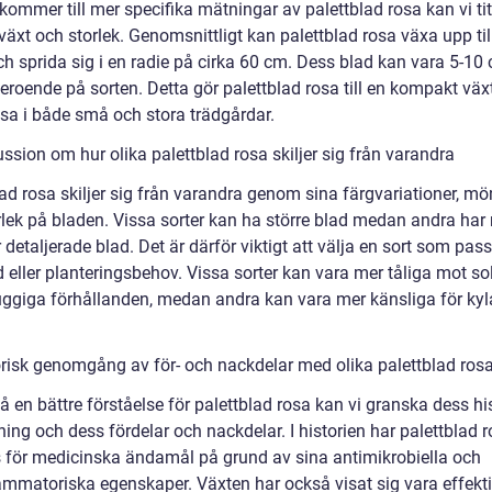
kommer till mer specifika mätningar av palettblad rosa kan vi ti
lväxt och storlek. Genomsnittligt kan palettblad rosa växa upp ti
ch sprida sig i en radie på cirka 60 cm. Dess blad kan vara 5-10
beroende på sorten. Detta gör palettblad rosa till en kompakt vä
sa i både små och stora trädgårdar.
ssion om hur olika palettblad rosa skiljer sig från varandra
ad rosa skiljer sig från varandra genom sina färgvariationer, mö
rlek på bladen. Vissa sorter kan ha större blad medan andra har
detaljerade blad. Det är därför viktigt att välja en sort som pass
 eller planteringsbehov. Vissa sorter kan vara mer tåliga mot so
kuggiga förhållanden, medan andra kan vara mer känsliga för kyla
orisk genomgång av för- och nackdelar med olika palettblad ros
få en bättre förståelse för palettblad rosa kan vi granska dess hi
ing och dess fördelar och nackdelar. I historien har palettblad 
 för medicinska ändamål på grund av sina antimikrobiella och
ammatoriska egenskaper. Växten har också visat sig vara effektiv