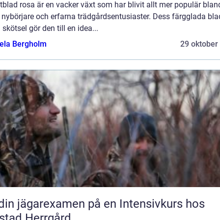
tblad rosa är en vacker växt som har blivit allt mer populär blan
 nybörjare och erfarna trädgårdsentusiaster. Dess färgglada bla
 skötsel gör den till en idea...
ela Bergholm
29 oktober
din jägarexamen på en Intensivkurs hos
stad Herrgård