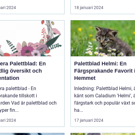
uari 2024
18 januari 2024
era Palettblad: En
Palettblad Helmi: En
lig översikt och
Färgsprakande Favorit 
entation
Hemmet
ra palettblad - En
Inledning: Palettblad Helmi,
rakande tillskott i
känt som Caladium 'Helmi', 
 palettblad och
färgstark och populär växt 
yper fin...
ha...
uari 2024
17 januari 2024