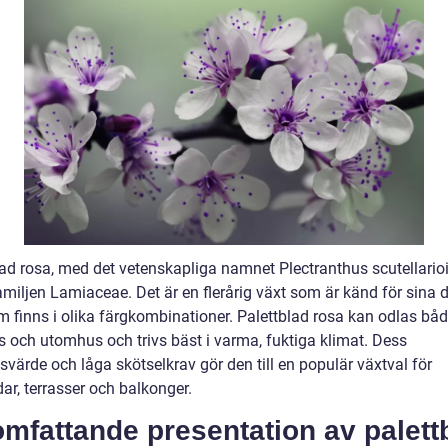
lad rosa, med det vetenskapliga namnet Plectranthus scutellario
familjen Lamiaceae. Det är en flerårig växt som är känd för sina d
m finns i olika färgkombinationer. Palettblad rosa kan odlas bå
 och utomhus och trivs bäst i varma, fuktiga klimat. Dess
värde och låga skötselkrav gör den till en populär växtval för
ar, terrasser och balkonger.
mfattande presentation av palett