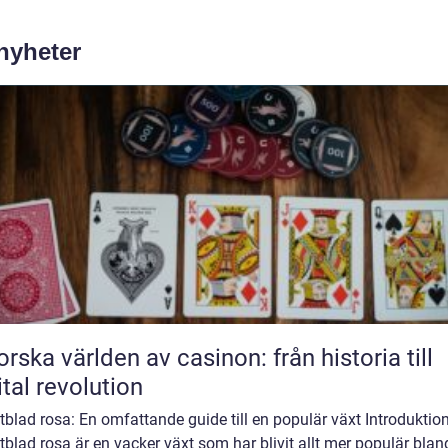
 nyheter
orska världen av casinon: från historia till
ital revolution
tblad rosa: En omfattande guide till en populär växt Introduktio
tblad rosa är en vacker växt som har blivit allt mer populär blan