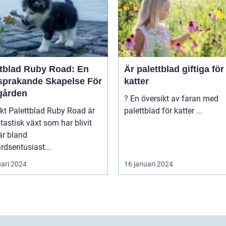
ttblad Ruby Road: En
Är palettblad giftiga för
sprakande Skapelse För
katter
gården
? En översikt av faran med
y Road är
palettblad för katter ...
tastisk växt som har blivit
är bland
rdsentusiast...
uari 2024
16 januari 2024