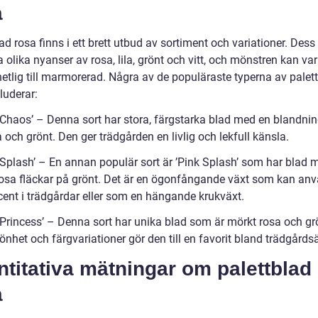
a
ad rosa finns i ett brett utbud av sortiment och variationer. Dess
 olika nyanser av rosa, lila, grönt och vitt, och mönstren kan var
hetlig till marmorerad. Några av de populäraste typerna av palet
luderar:
k Chaos’ – Denna sort har stora, färgstarka blad med en blandni
la och grönt. Den ger trädgården en livlig och lekfull känsla.
k Splash’ – En annan populär sort är ’Pink Splash’ som har blad 
osa fläckar på grönt. Det är en ögonfångande växt som kan an
ent i trädgårdar eller som en hängande krukväxt.
k Princess’ – Denna sort har unika blad som är mörkt rosa och gr
nhet och färgvariationer gör den till en favorit bland trädgårds
titativa mätningar om palettblad
a