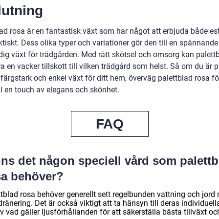
lutning
ad rosa är en fantastisk växt som har något att erbjuda både est
tiskt. Dess olika typer och variationer gör den till en spännand
ig växt för trädgården. Med rätt skötsel och omsorg kan palett
a en vacker tillskott till vilken trädgård som helst. Så om du är p
 färgstark och enkel växt för ditt hem, överväg palettblad rosa fö
ll en touch av elegans och skönhet.
FAQ
nns det någon speciell vård som palettb
sa behöver?
ttblad rosa behöver generellt sett regelbunden vattning och jord
ränering. Det är också viktigt att ta hänsyn till deras individuell
 vad gäller ljusförhållanden för att säkerställa bästa tillväxt oc