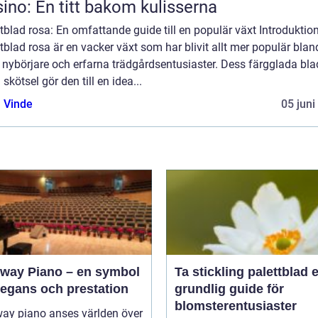
ino: En titt bakom kulisserna
tblad rosa: En omfattande guide till en populär växt Introduktio
tblad rosa är en vacker växt som har blivit allt mer populär blan
 nybörjare och erfarna trädgårdsentusiaster. Dess färgglada bla
 skötsel gör den till en idea...
 Vinde
05 juni
nway Piano – en symbol
Ta stickling palettblad en
legans och prestation
grundlig guide för
blomsterentusiaster
way piano anses världen över