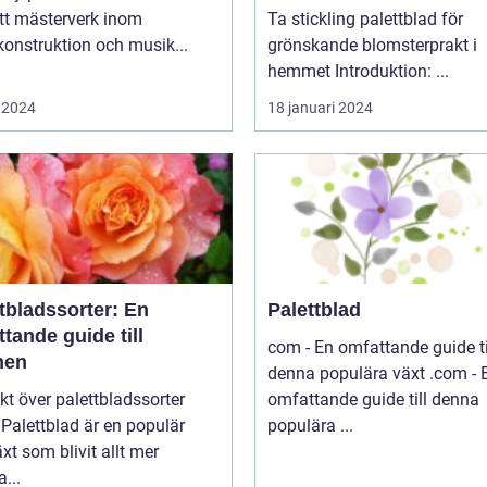
tt mästerverk inom
Ta stickling palettblad för
onstruktion och musik...
grönskande blomsterprakt i
hemmet Introduktion: ...
 2024
18 januari 2024
tbladssorter: En
Palettblad
tande guide till
com - En omfattande guide ti
nen
denna populära växt .com - En
kt över palettbladssorter
omfattande guide till denna
r
populära ...
xt som blivit allt mer
a...