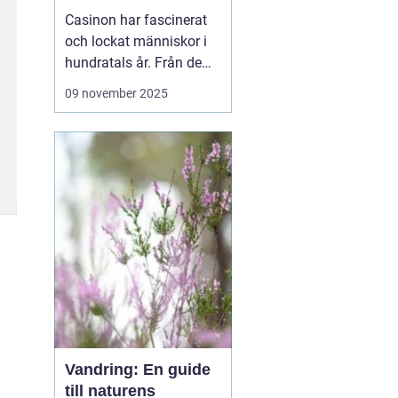
revolution
Casinon har fascinerat
och lockat människor i
hundratals år. Från de
ursprungliga spelhusen i
09 november 2025
Europa till dagens
moderna, teknologiskt
avancerade digitala
plattformar
casinovärlden har
genomgått en enorm
utveckling. Men va...
Vandring: En guide
till naturens