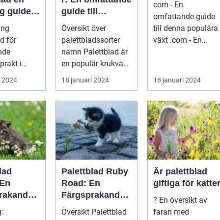
com - En
ig guide
guide till
omfattande guide
namnen
ing
Översikt över
till denna populära
erentusia
för
palettbladssorter
växt .com - En
nde
namn Palettblad är
omfattande guide
prakt i
en populär krukväxt
till denna populära
som blivit allt mer
...
i 2024
18 januari 2024
18 januari 2024
Introduktion: ...
eftertra...
lad
Palettblad Ruby
Är palettblad
 En
Road: En
giftiga för katte
rakande
Färgsprakande
? En översikt av
 i
Skapelse För
g:
Översikt Palettblad
faran med
t
Trädgården