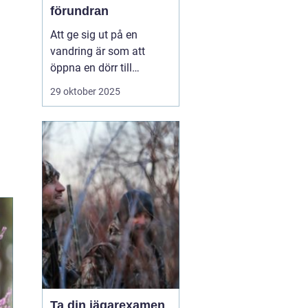
förundran
Att ge sig ut på en
vandring är som att
öppna en dörr till
naturens hemligheter.
29 oktober 2025
Det är en aktivitet som
kombinerar fysisk
aktivitet med mentalt
välbefinnande, och
hjälper deltagarna att
återknyta bandet med ...
Ta din jägarexamen