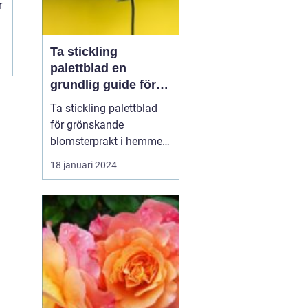
r
Ta stickling
palettblad en
grundlig guide för
blomsterentusiaster
Ta stickling palettblad
för grönskande
blomsterprakt i hemmet
Introduktion: Att ta stic...
18 januari 2024