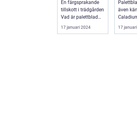
En färgsprakande
Palettbl
tillskott i trädgården
även kä
Vad är palettblad
Caladium
och vilka typer fin...
en färgs
17 januari 2024
17 januar
populär 
ha...