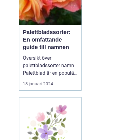
Palettbladssorter:
En omfattande
guide till namnen
Översikt över
palettbladssorter namn
Palettblad är en populär
krukväxt som blivit allt
18 januari 2024
mer eftertraktad de
senaste åren. Dess
färgglada blad och
många olika mönster
gör den till en favorit
bland både nybörjare
och erfarna