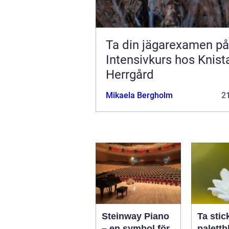
Ta din jägarexamen på
Intensivkurs hos Knist
Herrgård
Mikaela Bergholm
21
Steinway Piano
Ta stic
– en symbol för
palettbl