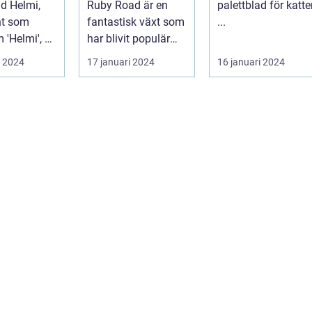
ad Helmi,
Ruby Road är en
palettblad för katte
nt som
fantastisk växt som
...
 'Helmi', är
har blivit populär
tark och
bland
i 2024
17 januari 2024
16 januari 2024
växt som
trädgårdsentusiast..
.