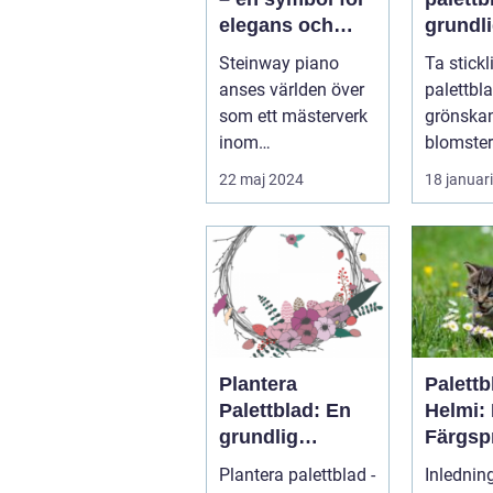
elegans och
grundl
prestation
för
Steinway piano
Ta stickl
blomst
anses världen över
palettblad 
ster
som ett mästerverk
grönska
inom
blomster
pianokonstruktion
hemmet
22 maj 2024
18 januar
och musik...
Plantera
Palettb
Palettblad: En
Helmi:
grundlig
Färgsp
översikt och
Favorit
Plantera palettblad -
Inlednin
presentation
Hemme