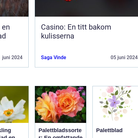
 en
Casino: En titt bakom
ad
kulisserna
 juni 2024
Saga Vinde
05 juni 2024
kling
Palettbladssorte
Palettblad
ad en
r: En omfattande