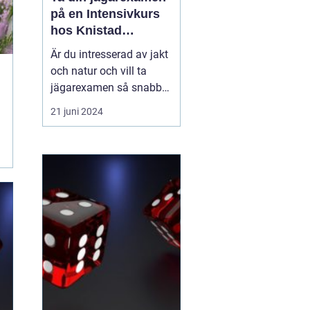
på en Intensivkurs
hos Knistad
Herrgård
Är du intresserad av jakt
och natur och vill ta
jägarexamen så snabbt
och kvalitativt som
21 juni 2024
möjligt? Årligen väljer
över 200 blivande jägare
att delta i Knistad
Herrgårds erkänt
professionella
intensivkurs för
jägarexamen. Kursen,
som ofta går under na...