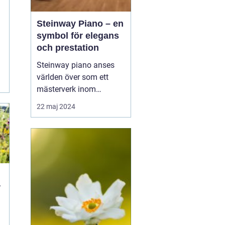
Steinway Piano – en
symbol för elegans
och prestation
Steinway piano anses
världen över som ett
mästerverk inom
pianokonstruktion och
22 maj 2024
musikalisk briljans. Med
en över 150-årig historia
av innovation och
hantverksskicklighet, har
Steinway & Sons blivit
synonymt med den
ultim...
r