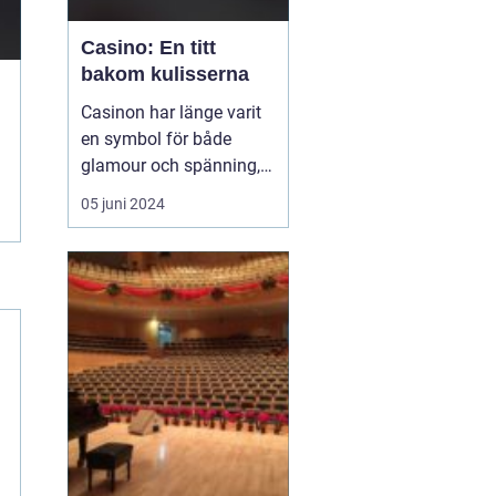
Casino: En titt
bakom kulisserna
Casinon har länge varit
en symbol för både
glamour och spänning,
en plats där tur och
05 juni 2024
strategi går hand i hand,
och varje besökare har
en chans att förvandla
en slumpmässig
satsning till en enorm
vinst. ...