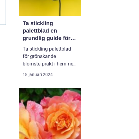
Ta stickling
palettblad en
grundlig guide för
blomsterentusiaster
Ta stickling palettblad
för grönskande
blomsterprakt i hemmet
Introduktion: Att ta stic...
18 januari 2024