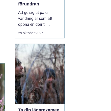
förundran
Att ge sig ut på en
vandring är som att
öppna en dörr till
naturens hemligheter.
29 oktober 2025
Det är en aktivitet som
kombinerar fysisk
aktivitet med mentalt
välbefinnande, och
hjälper deltagarna att
återknyta bandet med ...
Ta din jägarexamen