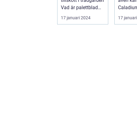
tillskott i trädgården
även kä
Vad är palettblad
Caladium
och vilka typer fin...
en färgs
17 januari 2024
17 januar
populär 
ha...