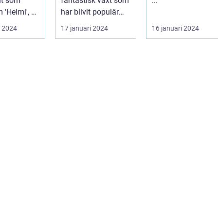
nt som
fantastisk växt som
...
 'Helmi', är
har blivit populär
tark och
bland
i 2024
17 januari 2024
16 januari 2024
växt som
trädgårdsentusiast..
.