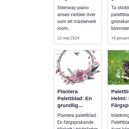
prestation
för
Steinway piano
Ta stickl
blomst
anses världen över
palettblad 
ster
som ett mästerverk
grönska
inom
blomster
pianokonstruktion
hemmet
22 maj 2024
18 januar
och musik...
Plantera
Palettb
Palettblad: En
Helmi:
grundlig
Färgsp
översikt och
Favorit
Plantera palettblad -
Inlednin
presentation
Hemme
En färgsprakande
Palettbl