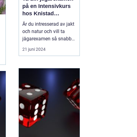
på en Intensivkurs
hos Knistad
Herrgård
Är du intresserad av jakt
och natur och vill ta
jägarexamen så snabbt
och kvalitativt som
21 juni 2024
möjligt? Årligen väljer
över 200 blivande jägare
att delta i Knistad
Herrgårds erkänt
professionella
intensivkurs för
jägarexamen. Kursen,
som ofta går under na...