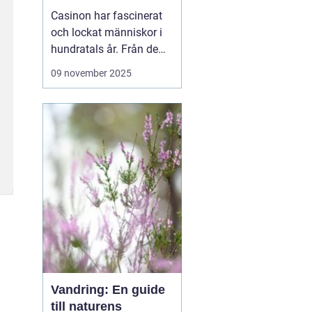
revolution
Casinon har fascinerat
och lockat människor i
hundratals år. Från de
ursprungliga spelhusen i
09 november 2025
Europa till dagens
moderna, teknologiskt
avancerade digitala
plattformar
casinovärlden har
genomgått en enorm
utveckling. Men va...
Vandring: En guide
till naturens