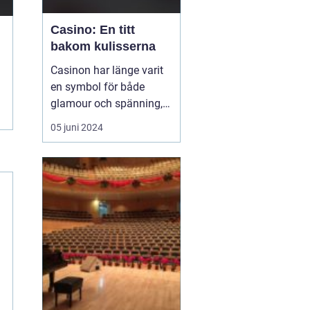
Casino: En titt
bakom kulisserna
Casinon har länge varit
en symbol för både
glamour och spänning,
en plats där tur och
05 juni 2024
strategi går hand i hand,
och varje besökare har
en chans att förvandla
en slumpmässig
satsning till en enorm
vinst. ...