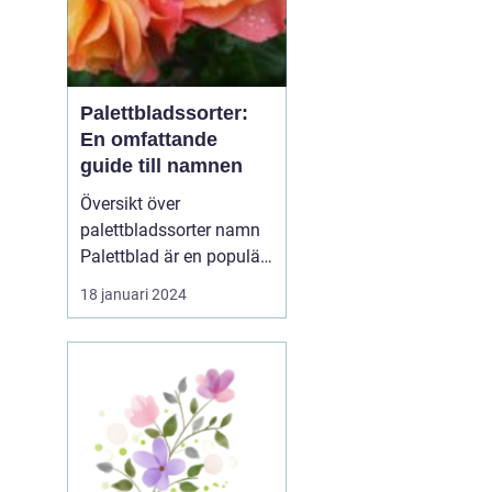
Palettbladssorter:
En omfattande
guide till namnen
Översikt över
palettbladssorter namn
Palettblad är en populär
krukväxt som blivit allt
18 januari 2024
mer eftertraktad de
senaste åren. Dess
färgglada blad och
många olika mönster
gör den till en favorit
bland både nybörjare
och erfarna