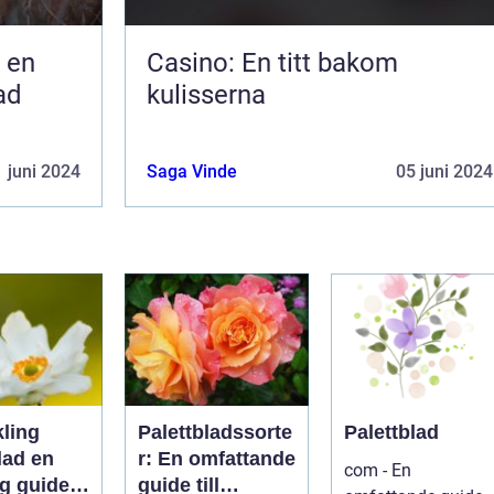
 en
Casino: En titt bakom
ad
kulisserna
 juni 2024
Saga Vinde
05 juni 2024
kling
Palettbladssorte
Palettblad
ad en
r: En omfattande
com - En
ig guide
guide till