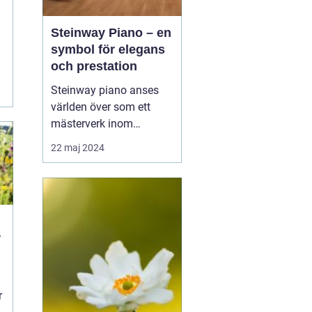
Steinway Piano – en
symbol för elegans
och prestation
Steinway piano anses
världen över som ett
mästerverk inom
pianokonstruktion och
22 maj 2024
musikalisk briljans. Med
en över 150-årig historia
av innovation och
hantverksskicklighet, har
Steinway & Sons blivit
r
synonymt med den
ultim...
r