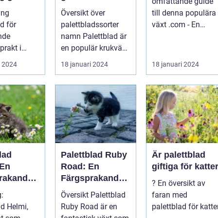
omfattande guide
namnen
ing
Översikt över
till denna populära
erentusia
för
palettbladssorter
växt .com - En
nde
namn Palettblad är
omfattande guide
prakt i
en populär krukväxt
till denna populära
som blivit allt mer
...
i 2024
18 januari 2024
18 januari 2024
Introduktion: ...
eftertra...
lad
Palettblad Ruby
Är palettblad
 En
Road: En
giftiga för katte
rakande
Färgsprakande
? En översikt av
 i
Skapelse För
g:
Översikt Palettblad
faran med
t
Trädgården
ad Helmi,
Ruby Road är en
palettblad för katte