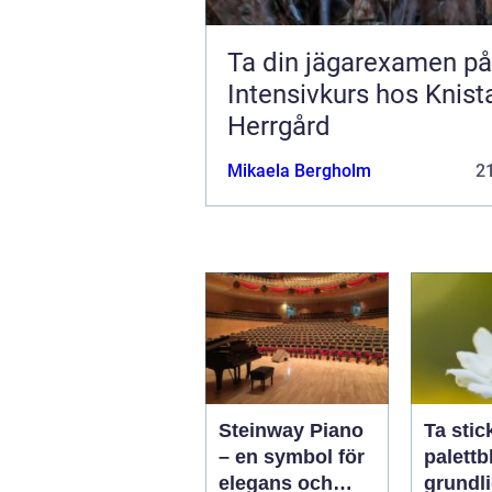
Ta din jägarexamen på
Intensivkurs hos Knist
Herrgård
Mikaela Bergholm
21
Steinway Piano
Ta stic
– en symbol för
palettbl
elegans och
grundl