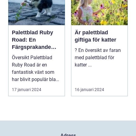
Palettblad Ruby
Är palettblad
Road: En
giftiga för katter
Färgsprakande
? En översikt av faran
Skapelse För
Översikt Palettblad
med palettblad för
Trädgården
Ruby Road är en
katter ...
fantastisk växt som
har blivit populär bland
trädgårdsentusiast...
17 januari 2024
16 januari 2024
Adress