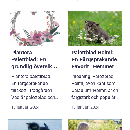
Plantera
Palettblad Helmi:
Palettblad: En
En Färgsprakande
grundlig översikt
Favorit i Hemmet
och presentation
Plantera palettblad -
Inledning: Palettblad
En färgsprakande
Helmi, även känt som
tillskott i trädgården
Caladium 'Helmi', är en
Vad är palettblad och
färgstark och populär
vilka typer fin...
växt som ha...
17 januari 2024
17 januari 2024