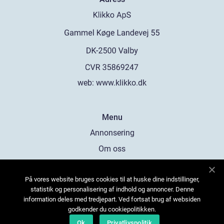
web:
www.klikko.dk
Menu
Annonsering
Om oss
Cookies
På vores website bruges cookies til at huske dine indstillinger,
Kontakta oss
statistik og personalisering af indhold og annoncer. Denne
Sitemap
information deles med tredjepart. Ved fortsat brug af websiden
godkender du cookiepolitikken.
Ok
Privatlivspolitik