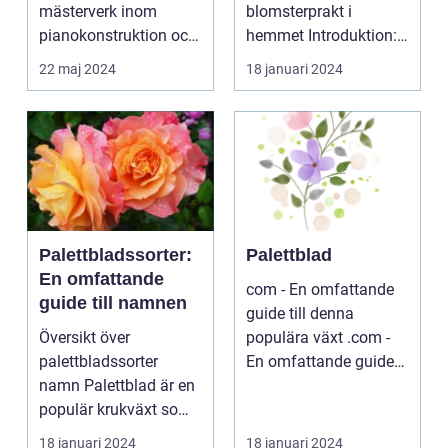
mästerverk inom
blomsterprakt i
pianokonstruktion och
hemmet Introduktion:
musik...
...
22 maj 2024
18 januari 2024
Palettbladssorter:
Palettblad
En omfattande
com - En omfattande
guide till namnen
guide till denna
Översikt över
populära växt .com -
palettbladssorter
En omfattande guide
namn Palettblad är en
till denna populära ...
populär krukväxt som
blivit allt mer eftertra...
18 januari 2024
18 januari 2024