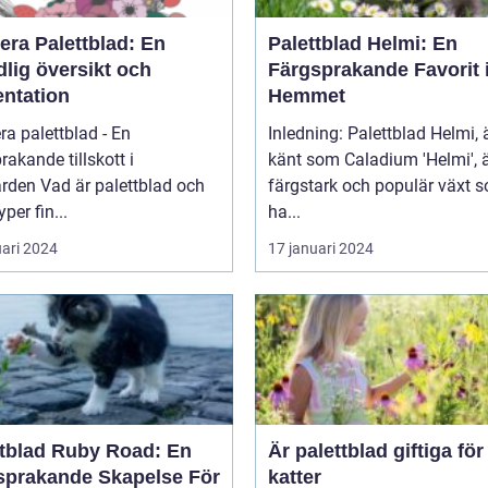
era Palettblad: En
Palettblad Helmi: En
lig översikt och
Färgsprakande Favorit 
entation
Hemmet
ra palettblad - En
Inledning: Palettblad Helmi,
rakande tillskott i
känt som Caladium 'Helmi', 
 palettblad och
färgstark och populär växt 
yper fin...
ha...
uari 2024
17 januari 2024
ttblad Ruby Road: En
Är palettblad giftiga för
sprakande Skapelse För
katter