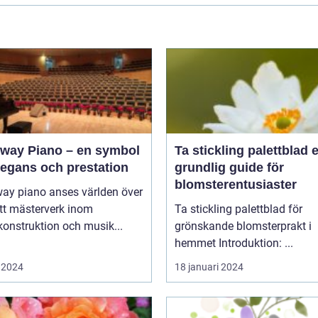
nway Piano – en symbol
Ta stickling palettblad en
legans och prestation
grundlig guide för
blomsterentusiaster
way piano anses världen över
tt mästerverk inom
Ta stickling palettblad för
onstruktion och musik...
grönskande blomsterprakt i
hemmet Introduktion: ...
 2024
18 januari 2024