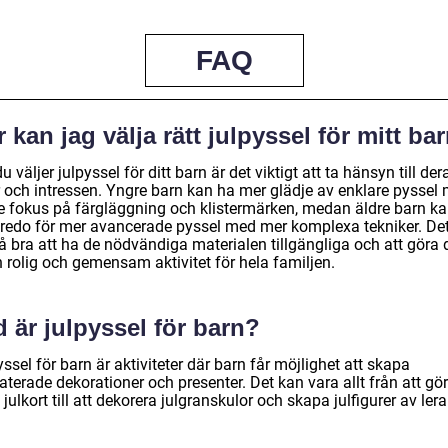
FAQ
 kan jag välja rätt julpyssel för mitt ba
u väljer julpyssel för ditt barn är det viktigt att ta hänsyn till der
r och intressen. Yngre barn kan ha mer glädje av enklare pyssel
re fokus på färgläggning och klistermärken, medan äldre barn k
 redo för mer avancerade pyssel med mer komplexa tekniker. Det
å bra att ha de nödvändiga materialen tillgängliga och att göra 
en rolig och gemensam aktivitet för hela familjen.
 är julpyssel för barn?
ssel för barn är aktiviteter där barn får möjlighet att skapa
laterade dekorationer och presenter. Det kan vara allt från att gö
julkort till att dekorera julgranskulor och skapa julfigurer av lera