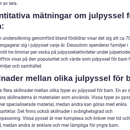
r av lera.
titativa mätningar om julpyssel f
:
en undersökning genomförd bland föräldrar visar det sig att ca 
ngagerar sig i julpyssel varje år. Dessutom spenderar familjer i
tt tre timmar per vecka på julpysselaktiviteter under julperiode
ffror visar på den popularitet och värde som julpyssel för barn 
miljer och samhället.
lnader mellan olika julpyssel för 
s flera skillnader mellan olika typer av julpyssel för barn. En av
ra skillnaderna är materialen som används. Vissa typer av pys
mer specialiserade material, medan andra kan göras med enkla
artiklar. Det finns också skillnader i svårighetsgrad och
npassning. Vissa pyssel är mer komplexa och kräver mer tid och
, medan andra är enklare och mer lämpliga för yngre barn.