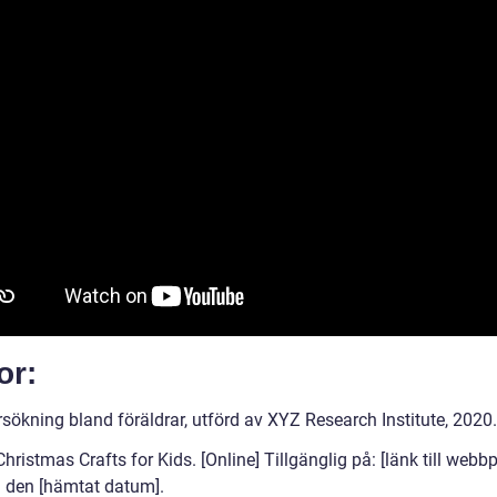
or:
sökning bland föräldrar, utförd av XYZ Research Institute, 2020.
hristmas Crafts for Kids. [Online] Tillgänglig på: [länk till webbp
den [hämtat datum].