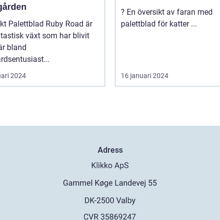
gården
? En översikt av faran med
y Road är
palettblad för katter ...
tastisk växt som har blivit
är bland
rdsentusiast...
uari 2024
16 januari 2024
Adress