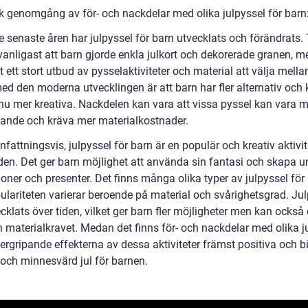
sk genomgång av för- och nackdelar med olika julpyssel för barn
 senaste åren har julpyssel för barn utvecklats och förändrats. 
 vanligast att barn gjorde enkla julkort och dekorerade granen, 
t ett stort utbud av pysselaktiviteter och material att välja mella
med den moderna utvecklingen är att barn har fler alternativ och
nu mer kreativa. Nackdelen kan vara att vissa pyssel kan vara m
vande och kräva mer materialkostnader.
ttningsvis, julpyssel för barn är en populär och kreativ aktivit
oden. Det ger barn möjlighet att använda sin fantasi och skapa u
oner och presenter. Det finns många olika typer av julpyssel för 
ulariteten varierar beroende på material och svårighetsgrad. Ju
cklats över tiden, vilket ger barn fler möjligheter men kan också
h materialkravet. Medan det finns för- och nackdelar med olika j
ergripande effekterna av dessa aktiviteter främst positiva och bid
 och minnesvärd jul för barnen.