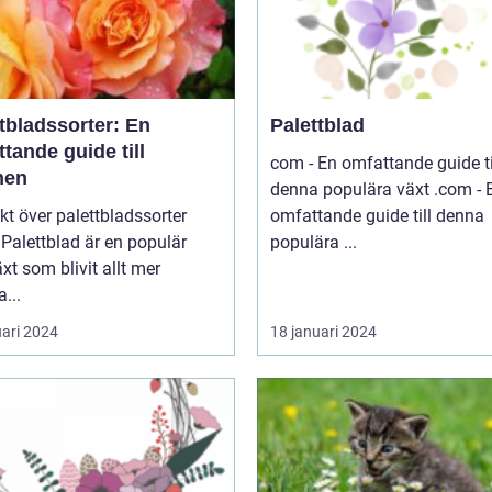
tbladssorter: En
Palettblad
tande guide till
com - En omfattande guide ti
nen
denna populära växt .com - En
kt över palettbladssorter
omfattande guide till denna
r
populära ...
xt som blivit allt mer
a...
uari 2024
18 januari 2024