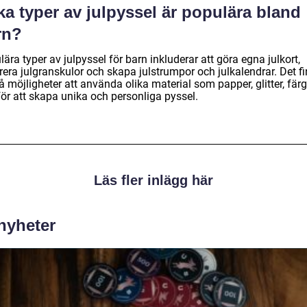
ka typer av julpyssel är populära bland
rn?
ära typer av julpyssel för barn inkluderar att göra egna julkort,
rera julgranskulor och skapa julstrumpor och julkalendrar. Det f
 möjligheter att använda olika material som papper, glitter, fär
för att skapa unika och personliga pyssel.
Läs fler inlägg här
 nyheter