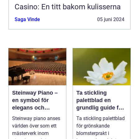
Casino: En titt bakom kulisserna
Saga Vinde
05 juni 2024
Steinway Piano –
Ta stickling
en symbol för
palettblad en
elegans och
grundlig guide för
prestation
blomsterentusiast
Steinway piano anses
Ta stickling palettblad
er
världen över som ett
för grönskande
mästerverk inom
blomsterprakt i