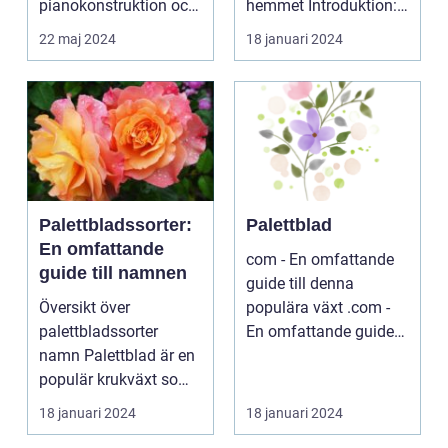
pianokonstruktion och
hemmet Introduktion:
musik...
...
22 maj 2024
18 januari 2024
Palettbladssorter:
Palettblad
En omfattande
com - En omfattande
guide till namnen
guide till denna
Översikt över
populära växt .com -
palettbladssorter
En omfattande guide
namn Palettblad är en
till denna populära ...
populär krukväxt som
blivit allt mer eftertra...
18 januari 2024
18 januari 2024