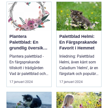
Plantera
Palettblad Helmi:
Palettblad: En
En Färgsprakande
grundlig översikt
Favorit i Hemmet
och presentation
Plantera palettblad -
Inledning: Palettblad
En färgsprakande
Helmi, även känt som
tillskott i trädgården
Caladium 'Helmi', är en
Vad är palettblad och
färgstark och populär
vilka typer fin...
växt som ha...
17 januari 2024
17 januari 2024