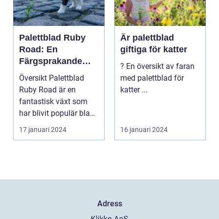
Palettblad Ruby
Är palettblad
Road: En
giftiga för katter
Färgsprakande
? En översikt av faran
Skapelse För
Översikt Palettblad
med palettblad för
Trädgården
Ruby Road är en
katter ...
fantastisk växt som
har blivit populär bland
trädgårdsentusiast...
17 januari 2024
16 januari 2024
Adress