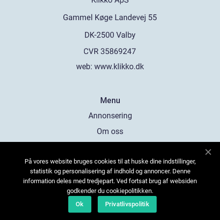
web:
www.klikko.dk
Menu
Annonsering
Om oss
Cookies
På vores website bruges cookies til at huske dine indstillinger,
Kontakta oss
statistik og personalisering af indhold og annoncer. Denne
Sitemap
information deles med tredjepart. Ved fortsat brug af websiden
godkender du cookiepolitikken.
Ok
Privatlivspolitik