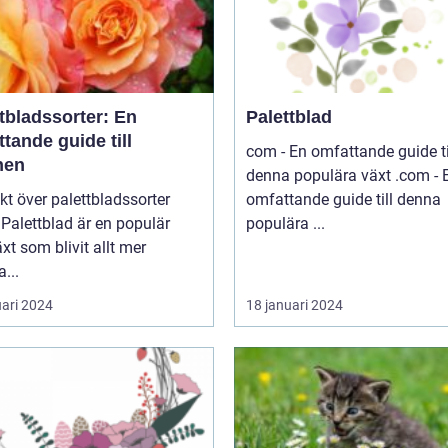
tbladssorter: En
Palettblad
tande guide till
com - En omfattande guide ti
nen
denna populära växt .com - En
kt över palettbladssorter
omfattande guide till denna
r
populära ...
xt som blivit allt mer
a...
uari 2024
18 januari 2024