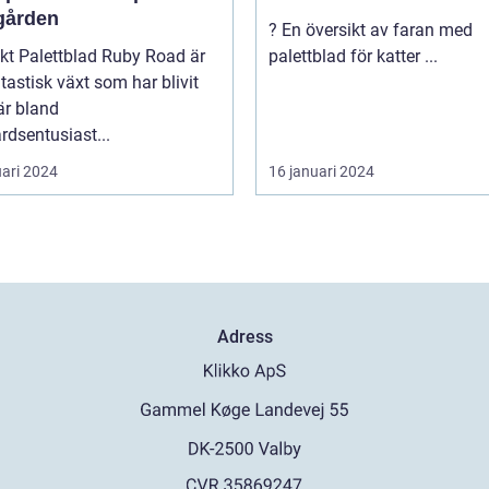
gården
? En översikt av faran med
y Road är
palettblad för katter ...
tastisk växt som har blivit
är bland
rdsentusiast...
uari 2024
16 januari 2024
Adress