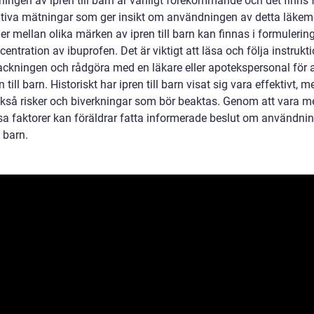
ingen av ipren till barn är vanligt förekommande och det finns f
ativa mätningar som ger insikt om användningen av detta läkem
er mellan olika märken av ipren till barn kan finnas i formulering
entration av ibuprofen. Det är viktigt att läsa och följa instrukt
ackningen och rådgöra med en läkare eller apotekspersonal för a
en till barn. Historiskt har ipren till barn visat sig vara effektivt, 
ckså risker och biverkningar som bör beaktas. Genom att vara 
a faktorer kan föräldrar fatta informerade beslut om användni
l barn.