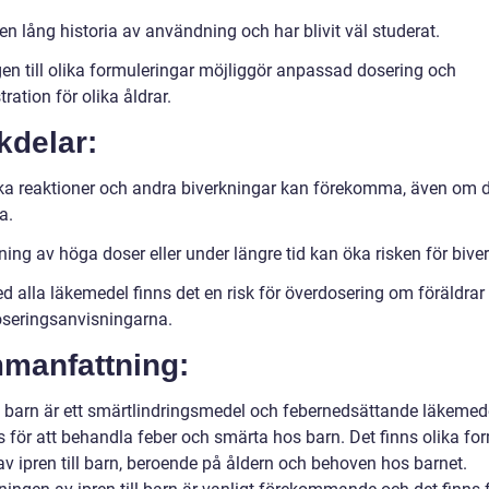
en lång historia av användning och har blivit väl studerat.
gen till olika formuleringar möjliggör anpassad dosering och
ration för olika åldrar.
kdelar:
ska reaktioner och andra biverkningar kan förekomma, även om d
a.
ng av höga doser eller under längre tid kan öka risken för biver
 alla läkemedel finns det en risk för överdosering om föräldrar 
doseringsanvisningarna.
manfattning:
ill barn är ett smärtlindringsmedel och febernedsättande läkeme
 för att behandla feber och smärta hos barn. Det finns olika fo
av ipren till barn, beroende på åldern och behoven hos barnet.