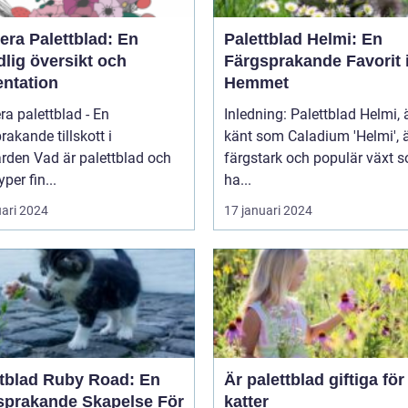
era Palettblad: En
Palettblad Helmi: En
lig översikt och
Färgsprakande Favorit 
entation
Hemmet
ra palettblad - En
Inledning: Palettblad Helmi,
rakande tillskott i
känt som Caladium 'Helmi', 
 palettblad och
färgstark och populär växt 
yper fin...
ha...
uari 2024
17 januari 2024
ttblad Ruby Road: En
Är palettblad giftiga för
sprakande Skapelse För
katter