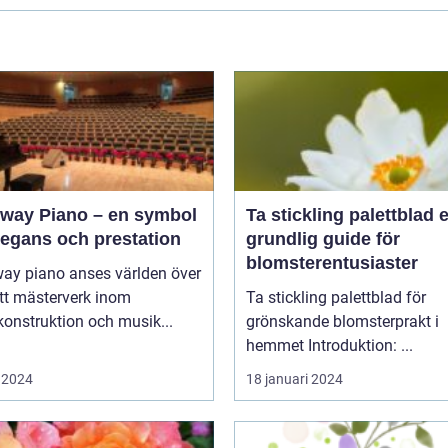
nway Piano – en symbol
Ta stickling palettblad en
legans och prestation
grundlig guide för
blomsterentusiaster
way piano anses världen över
tt mästerverk inom
Ta stickling palettblad för
onstruktion och musik...
grönskande blomsterprakt i
hemmet Introduktion: ...
 2024
18 januari 2024