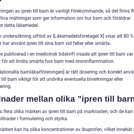
ngen av ipren till barn är vanligt förekommande, så det finns fl
ativa mätningar som ger information om hur barn och föräldrar
r detta läkemedel.
en undersökning utförd av [Läkemedelsföretaget X] visar att 80 %
r har använt ipren till sina barn vid feber eller smärta.
e publicerad i en medicinsk tidskrift visade att ipren till barn var
vt för att lindra smärta hos barn med öroninflammation.
Nationella barnläkarföreningen] är rätt dosering och korrekt anv
 till barn viktigt för att undvika eventuella biverkningar eller
ering.
lnader mellan olika ”ipren till bar
s flera olika märken av ipren till barn på marknaden, och de kan
illnader i formulering och styrka.
ärken kan ha olika koncentrationer av ibuprofen, vilket innebär 