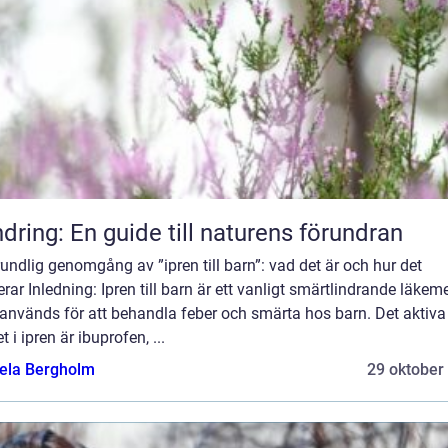
dring: En guide till naturens förundran
undlig genomgång av ”ipren till barn”: vad det är och hur det
rar Inledning: Ipren till barn är ett vanligt smärtlindrande läkem
används för att behandla feber och smärta hos barn. Det aktiva
 i ipren är ibuprofen, ...
ela Bergholm
29 oktober