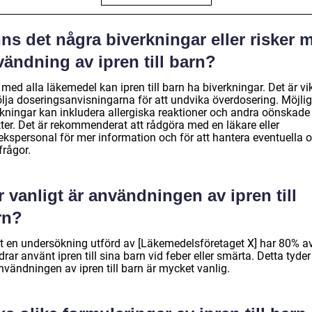
ns det några biverkningar eller risker 
ändning av ipren till barn?
ed alla läkemedel kan ipren till barn ha biverkningar. Det är vik
följa doseringsanvisningarna för att undvika överdosering. Möjli
rkningar kan inkludera allergiska reaktioner och andra oönskade
kter. Det är rekommenderat att rådgöra med en läkare eller
ekspersonal för mer information och för att hantera eventuella o
 frågor.
 vanligt är användningen av ipren till
rn?
gt en undersökning utförd av [Läkemedelsföretaget X] har 80% a
drar använt ipren till sina barn vid feber eller smärta. Detta tyde
nvändningen av ipren till barn är mycket vanlig.