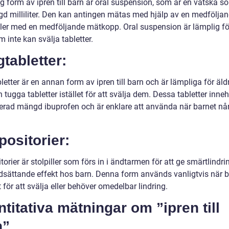
g form av ipren till barn är oral suspension, som är en vätska s
d milliliter. Den kan antingen mätas med hjälp av en medfölja
eller med en medföljande mätkopp. Oral suspension är lämplig fö
 inte kan svälja tabletter.
tabletter:
etter är en annan form av ipren till barn och är lämpliga för äld
tugga tabletter istället för att svälja dem. Dessa tabletter inneh
cerad mängd ibuprofen och är enklare att använda när barnet når
ositorier:
orier är stolpiller som förs in i ändtarmen för att ge smärtlindr
dsättande effekt hos barn. Denna form används vanligtvis när b
t för att svälja eller behöver omedelbar lindring.
titativa mätningar om ”ipren till
n”