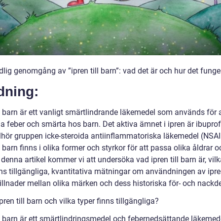
lig genomgång av ”ipren till barn”: vad det är och hur det funge
dning:
ll barn är ett vanligt smärtlindrande läkemedel som används för 
a feber och smärta hos barn. Det aktiva ämnet i ipren är ibuprof
illhör gruppen icke-steroida antiinflammatoriska läkemedel (NSAI
ll barn finns i olika former och styrkor för att passa olika åldrar o
 denna artikel kommer vi att undersöka vad ipren till barn är, vilk
ns tillgängliga, kvantitativa mätningar om användningen av ipren
illnader mellan olika märken och dess historiska för- och nackde
pren till barn och vilka typer finns tillgängliga?
ill barn är ett smärtlindringsmedel och febernedsättande läkeme