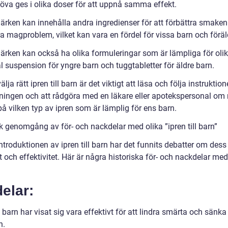
öva ges i olika doser för att uppnå samma effekt.
ärken kan innehålla andra ingredienser för att förbättra smaken 
a magproblem, vilket kan vara en fördel för vissa barn och föräl
ärken kan också ha olika formuleringar som är lämpliga för olika
l suspension för yngre barn och tuggtabletter för äldre barn.
välja rätt ipren till barn är det viktigt att läsa och följa instruktio
ningen och att rådgöra med en läkare eller apotekspersonal om
å vilken typ av ipren som är lämplig för ens barn.
k genomgång av för- och nackdelar med olika ”ipren till barn”
troduktionen av ipren till barn har det funnits debatter om dess
 och effektivitet. Här är några historiska för- och nackdelar med
:
elar:
ll barn har visat sig vara effektivt för att lindra smärta och sänka
n.