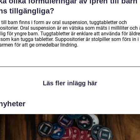
ka olika formuleringar av ipren till barn
ns tillgängliga?
 till barn finns i form av oral suspension, tuggtabletter och
sitorier. Oral suspension är en vätska som mäts i milliliter och 
ig för yngre barn. Tuggtabletter är enklare att använda för äldre
som kan tugga tabletter. Suppositorier är stolpiller som förs in i
armen för att ge omedelbar lindring.
Läs fler inlägg här
 nyheter