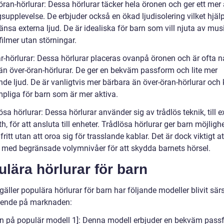
öran-hörlurar: Dessa hörlurar täcker hela öronen och ger ett mer 
supplevelse. De erbjuder också en ökad ljudisolering vilket hjälpe
änsa externa ljud. De är idealiska för barn som vill njuta av musi
 filmer utan störningar.
ar-hörlurar: Dessa hörlurar placeras ovanpå öronen och är ofta 
än över-öran-hörlurar. De ger en bekväm passform och lite mer
de ljud. De är vanligtvis mer bärbara än över-öran-hörlurar och
mpliga för barn som är mer aktiva.
ösa hörlurar: Dessa hörlurar använder sig av trådlös teknik, till 
h, för att ansluta till enheter. Trådlösa hörlurar ger barn möjlighe
 fritt utan att oroa sig för trasslande kablar. Det är dock viktigt at
r med begränsade volymnivåer för att skydda barnets hörsel.
lära hörlurar för barn
gäller populära hörlurar för barn har följande modeller blivit särs
ende på marknaden:
n på populär modell 1]: Denna modell erbjuder en bekväm pass