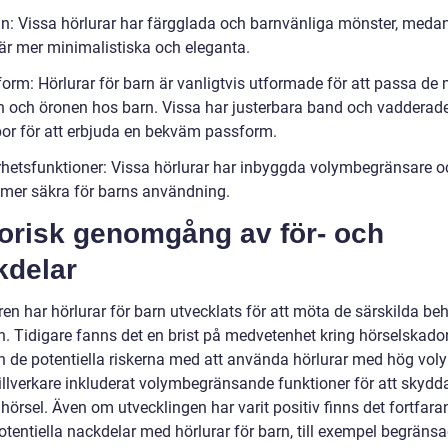
gn: Vissa hörlurar har färgglada och barnvänliga mönster, meda
är mer minimalistiska och eleganta.
form: Hörlurar för barn är vanligtvis utformade för att passa de
 och öronen hos barn. Vissa har justerbara band och vadderad
or för att erbjuda en bekväm passform.
rhetsfunktioner: Vissa hörlurar har inbyggda volymbegränsare 
mer säkra för barns användning.
torisk genomgång av för- och
kdelar
en har hörlurar för barn utvecklats för att möta de särskilda be
n. Tidigare fanns det en brist på medvetenhet kring hörselskado
h de potentiella riskerna med att använda hörlurar med hög vo
tillverkare inkluderat volymbegränsande funktioner för att skydd
hörsel. Även om utvecklingen har varit positiv finns det fortfar
otentiella nackdelar med hörlurar för barn, till exempel begräns