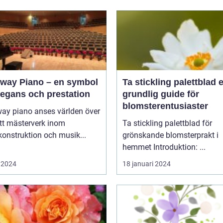
nway Piano – en symbol
Ta stickling palettblad en
legans och prestation
grundlig guide för
blomsterentusiaster
way piano anses världen över
tt mästerverk inom
Ta stickling palettblad för
onstruktion och musik...
grönskande blomsterprakt i
hemmet Introduktion: ...
 2024
18 januari 2024