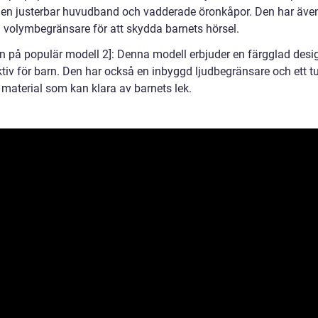
 en justerbar huvudband och vadderade öronkåpor. Den har äve
 volymbegränsare för att skydda barnets hörsel.
n på populär modell 2]: Denna modell erbjuder en färgglad des
ktiv för barn. Den har också en inbyggd ljudbegränsare och ett tu
 material som kan klara av barnets lek.