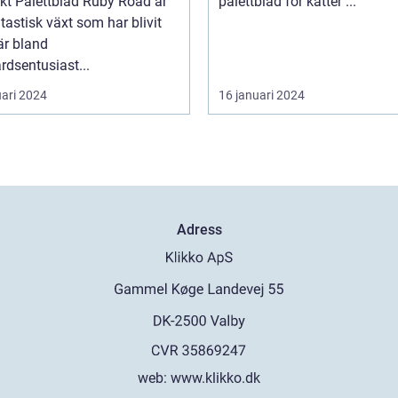
y Road är
palettblad för katter ...
tastisk växt som har blivit
är bland
rdsentusiast...
uari 2024
16 januari 2024
Adress
web:
www.klikko.dk