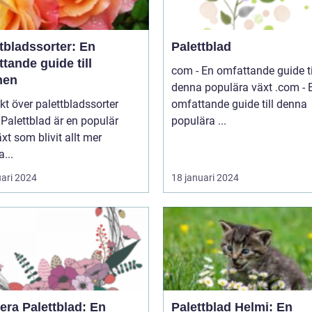
tbladssorter: En
Palettblad
tande guide till
com - En omfattande guide ti
nen
denna populära växt .com - En
kt över palettbladssorter
omfattande guide till denna
r
populära ...
xt som blivit allt mer
a...
uari 2024
18 januari 2024
era Palettblad: En
Palettblad Helmi: En