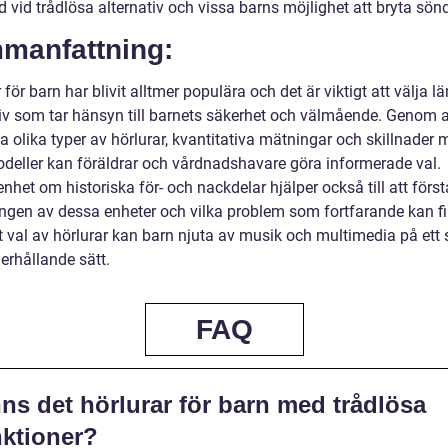
id vid trådlösa alternativ och vissa barns möjlighet att bryta sö
manfattning:
 för barn har blivit alltmer populära och det är viktigt att välja l
tiv som tar hänsyn till barnets säkerhet och välmående. Genom a
 olika typer av hörlurar, kvantitativa mätningar och skillnader 
odeller kan föräldrar och vårdnadshavare göra informerade val.
het om historiska för- och nackdelar hjälper också till att först
ingen av dessa enheter och vilka problem som fortfarande kan f
t val av hörlurar kan barn njuta av musik och multimedia på ett 
erhållande sätt.
FAQ
ns det hörlurar för barn med trådlösa
nktioner?