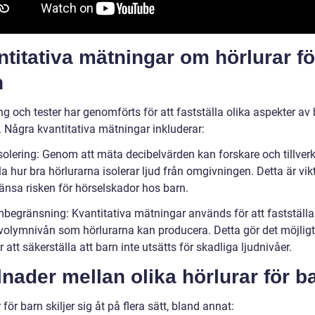
titativa mätningar om hörlurar fö
n
g och tester har genomförts för att fastställa olika aspekter av
. Några kvantitativa mätningar inkluderar:
isolering: Genom att mäta decibelvärden kan forskare och tillver
la hur bra hörlurarna isolerar ljud från omgivningen. Detta är vikt
ränsa risken för hörselskador hos barn.
mbegränsning: Kvantitativa mätningar används för att fastställ
volymnivån som hörlurarna kan producera. Detta gör det möjligt
r att säkerställa att barn inte utsätts för skadliga ljudnivåer.
lnader mellan olika hörlurar för b
 för barn skiljer sig åt på flera sätt, bland annat: