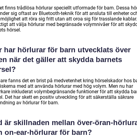
et finns trådlösa hörlurar speciellt utformade för barn. Dessa hö
der sig oftast av Bluetooth-teknik för att ansluta till enheter oc
möjlighet att röra sig fritt utan att oroa sig för trasslande kablar
ktigt att välja hörlurar med begränsade volymnivåer för att skyd
ts hörsel.
 har hörlurar för barn utvecklats över
en när det gäller att skydda barnets
rsel?
gare fanns det en brist på medvetenhet kring hörselskador hos b
riskerna med att använda hörlurar med hög volym. Men nu har
verkare inkluderat volymbegränsande funktioner för att skydda ba
l. Det har skett en positiv utveckling för att säkerställa säkrare
ndning av hörlurar för barn.
 är skillnaden mellan över-öran-hörlur
 on-ear-hörlurar för barn?