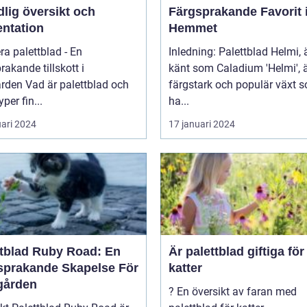
lig översikt och
Färgsprakande Favorit 
entation
Hemmet
ra palettblad - En
Inledning: Palettblad Helmi,
rakande tillskott i
känt som Caladium 'Helmi', 
 palettblad och
färgstark och populär växt 
yper fin...
ha...
uari 2024
17 januari 2024
ttblad Ruby Road: En
Är palettblad giftiga för
sprakande Skapelse För
katter
gården
? En översikt av faran med