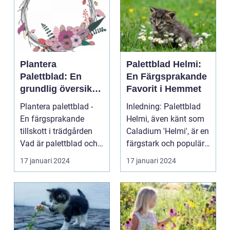
Plantera
Palettblad Helmi:
Palettblad: En
En Färgsprakande
grundlig översikt
Favorit i Hemmet
och presentation
Plantera palettblad -
Inledning: Palettblad
En färgsprakande
Helmi, även känt som
tillskott i trädgården
Caladium 'Helmi', är en
Vad är palettblad och
färgstark och populär
vilka typer fin...
växt som ha...
17 januari 2024
17 januari 2024