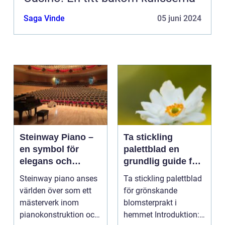
Saga Vinde
05 juni 2024
Steinway Piano –
Ta stickling
en symbol för
palettblad en
elegans och
grundlig guide för
prestation
blomsterentusiast
Steinway piano anses
Ta stickling palettblad
er
världen över som ett
för grönskande
mästerverk inom
blomsterprakt i
pianokonstruktion och
hemmet Introduktion: