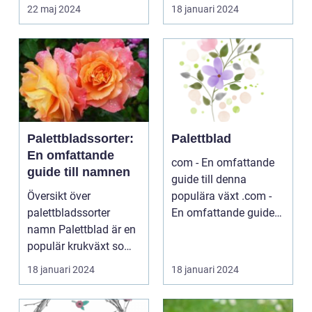
musik...
...
22 maj 2024
18 januari 2024
Palettbladssorter:
Palettblad
En omfattande
com - En omfattande
guide till namnen
guide till denna
Översikt över
populära växt .com -
palettbladssorter
En omfattande guide
namn Palettblad är en
till denna populära ...
populär krukväxt som
blivit allt mer eftertra...
18 januari 2024
18 januari 2024