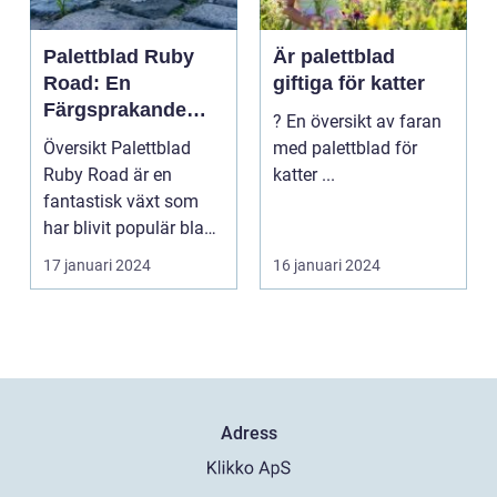
Palettblad Ruby
Är palettblad
Road: En
giftiga för katter
Färgsprakande
? En översikt av faran
Skapelse För
Översikt Palettblad
med palettblad för
Trädgården
Ruby Road är en
katter ...
fantastisk växt som
har blivit populär bland
trädgårdsentusiast...
17 januari 2024
16 januari 2024
Adress