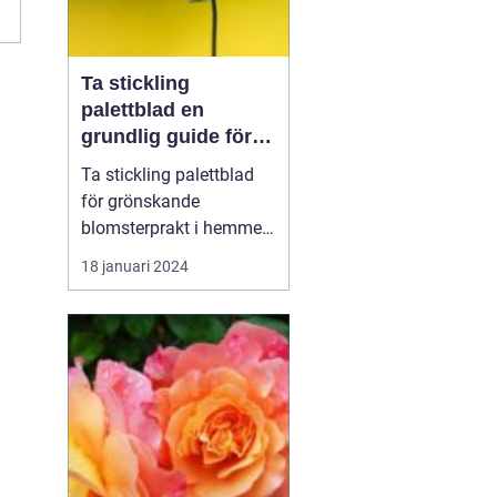
Ta stickling
palettblad en
grundlig guide för
blomsterentusiaster
Ta stickling palettblad
för grönskande
blomsterprakt i hemmet
Introduktion: Att ta stic...
18 januari 2024