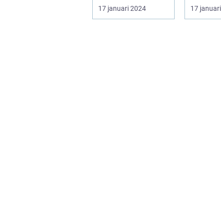
och vilka typer fin...
en färgs
17 januari 2024
17 januar
populär 
ha...