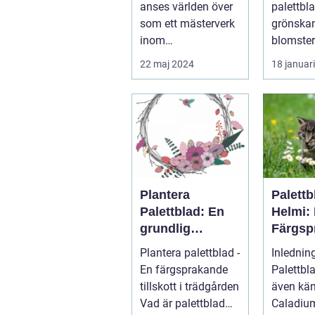
anses världen över
palettblad 
ster
som ett mästerverk
grönska
inom
blomster
pianokonstruktion
hemmet
22 maj 2024
18 januar
och musik...
Plantera
Palettb
Palettblad: En
Helmi:
grundlig
Färgsp
översikt och
Favorit
Plantera palettblad -
Inlednin
presentation
Hemme
En färgsprakande
Palettbl
tillskott i trädgården
även kä
Vad är palettblad
Caladium