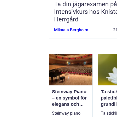
Ta din jägarexamen på
Intensivkurs hos Knist
Herrgård
Mikaela Bergholm
21
Steinway Piano
Ta stic
– en symbol för
palettbl
elegans och
grundl
prestation
för
Steinway piano
Ta stickl
blomst