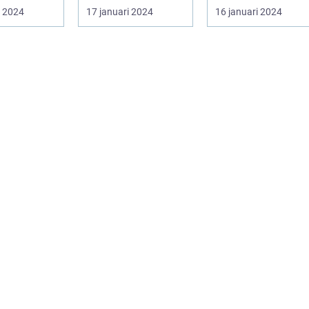
tark och
bland
i 2024
17 januari 2024
16 januari 2024
växt som
trädgårdsentusiast..
.