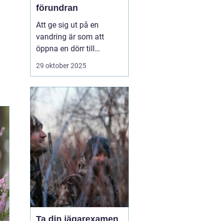
förundran
Att ge sig ut på en
vandring är som att
öppna en dörr till
naturens hemligheter.
29 oktober 2025
Det är en aktivitet som
kombinerar fysisk
aktivitet med mentalt
välbefinnande, och
hjälper deltagarna att
återknyta bandet med ...
Ta din jägarexamen