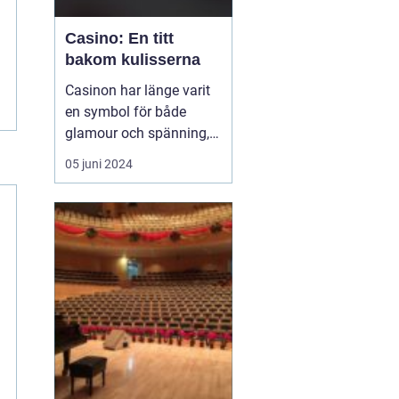
Casino: En titt
bakom kulisserna
Casinon har länge varit
en symbol för både
glamour och spänning,
en plats där tur och
05 juni 2024
strategi går hand i hand,
och varje besökare har
en chans att förvandla
en slumpmässig
satsning till en enorm
vinst. ...