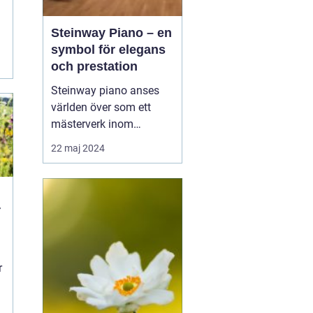
Steinway Piano – en
symbol för elegans
och prestation
Steinway piano anses
världen över som ett
mästerverk inom
pianokonstruktion och
22 maj 2024
musikalisk briljans. Med
en över 150-årig historia
av innovation och
hantverksskicklighet, har
r
Steinway & Sons blivit
synonymt med den
ultim...
r