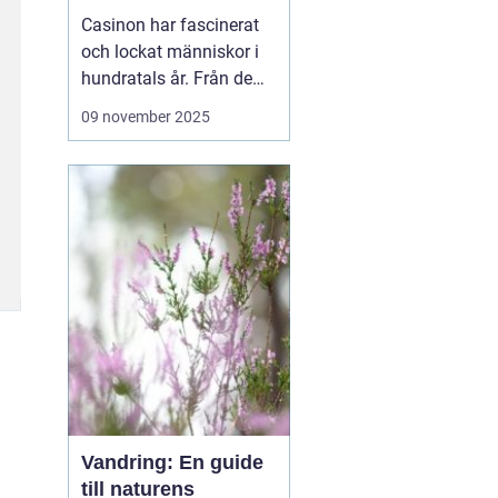
revolution
Casinon har fascinerat
och lockat människor i
hundratals år. Från de
ursprungliga spelhusen i
09 november 2025
Europa till dagens
moderna, teknologiskt
avancerade digitala
plattformar
casinovärlden har
genomgått en enorm
utveckling. Men va...
Vandring: En guide
till naturens