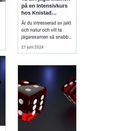
på en Intensivkurs
hos Knistad
Herrgård
Är du intresserad av jakt
och natur och vill ta
jägarexamen så snabbt
och kvalitativt som
21 juni 2024
möjligt? Årligen väljer
över 200 blivande jägare
att delta i Knistad
Herrgårds erkänt
professionella
intensivkurs för
jägarexamen. Kursen,
som ofta går under na...