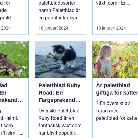
för
palettbladssorter
växt .com - En
nde
namn Palettblad är
omfattande guide
prakt i
en populär krukväxt
till denna populära
som blivit allt mer
...
i 2024
18 januari 2024
18 januari 2024
Introduktion: ...
eftertra...
lad
Palettblad Ruby
Är palettblad
 En
Road: En
giftiga för katte
rakande
Färgsprakande
? En översikt av
 i
Skapelse För
g:
Översikt Palettblad
faran med
t
Trädgården
ad Helmi,
Ruby Road är en
palettblad för katte
nt som
fantastisk växt som
...
 'Helmi', är
har blivit populär