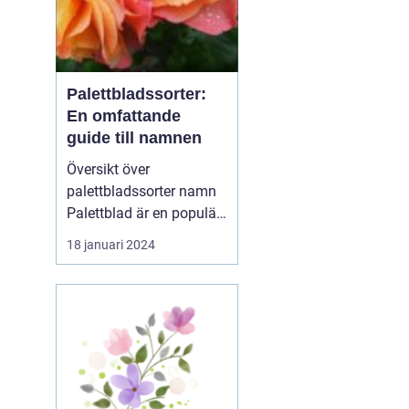
Palettbladssorter:
En omfattande
guide till namnen
Översikt över
palettbladssorter namn
Palettblad är en populär
krukväxt som blivit allt
18 januari 2024
mer eftertraktad de
senaste åren. Dess
färgglada blad och
många olika mönster
gör den till en favorit
bland både nybörjare
och erfarna