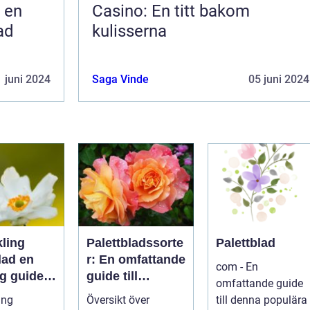
 en
Casino: En titt bakom
ad
kulisserna
 juni 2024
Saga Vinde
05 juni 2024
kling
Palettbladssorte
Palettblad
ad en
r: En omfattande
com - En
ig guide
guide till
omfattande guide
namnen
ing
Översikt över
till denna populära
erentusia