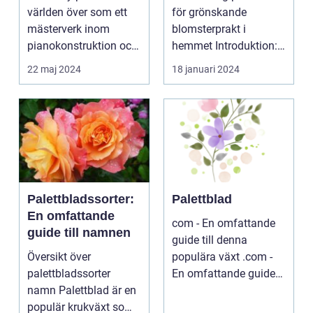
er
världen över som ett
för grönskande
mästerverk inom
blomsterprakt i
pianokonstruktion och
hemmet Introduktion:
musik...
...
22 maj 2024
18 januari 2024
Palettbladssorter:
Palettblad
En omfattande
com - En omfattande
guide till namnen
guide till denna
Översikt över
populära växt .com -
palettbladssorter
En omfattande guide
namn Palettblad är en
till denna populära ...
populär krukväxt som