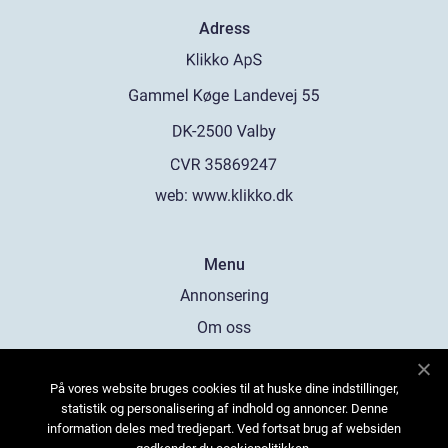
Adress
web:
www.klikko.dk
Menu
Annonsering
Om oss
Cookies
På vores website bruges cookies til at huske dine indstillinger,
Kontakta oss
statistik og personalisering af indhold og annoncer. Denne
Sitemap
information deles med tredjepart. Ved fortsat brug af websiden