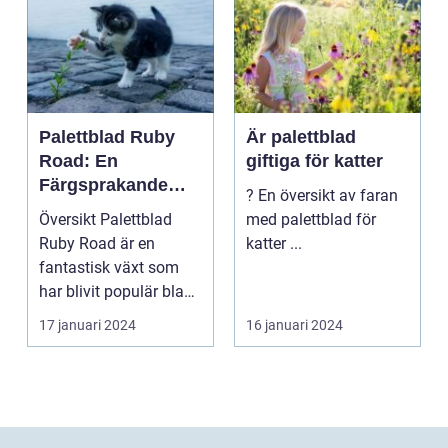
Palettblad Ruby
Är palettblad
Road: En
giftiga för katter
Färgsprakande
? En översikt av faran
Skapelse För
Översikt Palettblad
med palettblad för
Trädgården
Ruby Road är en
katter ...
fantastisk växt som
har blivit populär bland
trädgårdsentusiast...
17 januari 2024
16 januari 2024