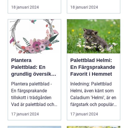
blivit allt mer eftertra...
18 januari 2024
18 januari 2024
Plantera
Palettblad Helmi:
Palettblad: En
En Färgsprakande
grundlig översikt
Favorit i Hemmet
och presentation
Plantera palettblad -
Inledning: Palettblad
En färgsprakande
Helmi, även känt som
tillskott i trädgården
Caladium 'Helmi', är en
Vad är palettblad och
färgstark och populär
vilka typer fin...
växt som ha...
17 januari 2024
17 januari 2024