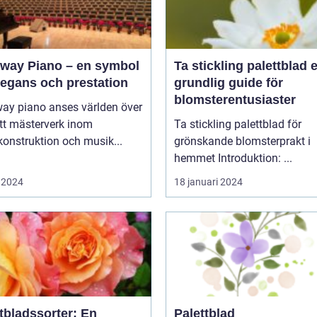
nway Piano – en symbol
Ta stickling palettblad en
legans och prestation
grundlig guide för
blomsterentusiaster
way piano anses världen över
tt mästerverk inom
Ta stickling palettblad för
onstruktion och musik...
grönskande blomsterprakt i
hemmet Introduktion: ...
 2024
18 januari 2024
tbladssorter: En
Palettblad