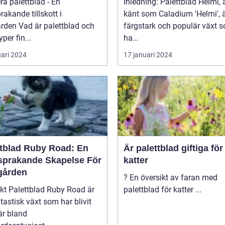
ra palettblad - En
Inledning: Palettblad Helmi,
rakande tillskott i
känt som Caladium 'Helmi', 
 palettblad och
färgstark och populär växt 
yper fin...
ha...
uari 2024
17 januari 2024
ttblad Ruby Road: En
Är palettblad giftiga för
sprakande Skapelse För
katter
gården
? En översikt av faran med
y Road är
palettblad för katter ...
tastisk växt som har blivit
är bland