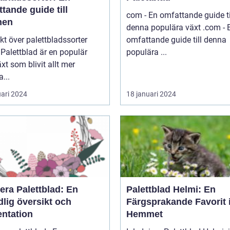
tande guide till
com - En omfattande guide ti
nen
denna populära växt .com - En
kt över palettbladssorter
omfattande guide till denna
r
populära ...
xt som blivit allt mer
a...
uari 2024
18 januari 2024
era Palettblad: En
Palettblad Helmi: En
lig översikt och
Färgsprakande Favorit 
entation
Hemmet