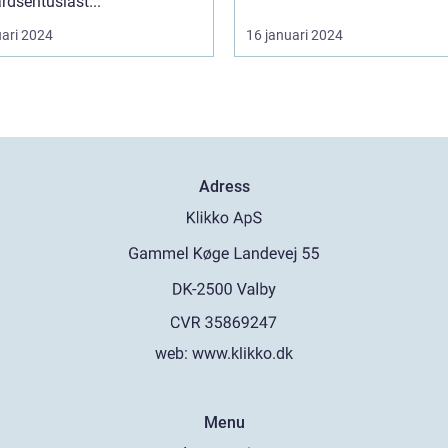
rdsentusiast...
uari 2024
16 januari 2024
Adress
web:
www.klikko.dk
Menu