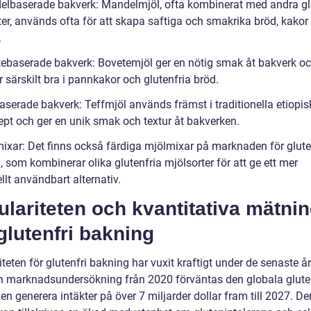
elbaserade bakverk: Mandelmjöl, ofta kombinerat med andra gl
ter, används ofta för att skapa saftiga och smakrika bröd, kakor
.
tebaserade bakverk: Bovetemjöl ger en nötig smak åt bakverk o
 särskilt bra i pannkakor och glutenfria bröd.
aserade bakverk: Teffmjöl används främst i traditionella etiopis
ept och ger en unik smak och textur åt bakverken.
mixar: Det finns också färdiga mjölmixar på marknaden för glute
 som kombinerar olika glutenfria mjölsorter för att ge ett mer
llt användbart alternativ.
lariteten och kvantitativa mätni
lutenfri bakning
teten för glutenfri bakning har vuxit kraftigt under de senaste å
en marknadsundersökning från 2020 förväntas den globala glute
n generera intäkter på över 7 miljarder dollar fram till 2027. D