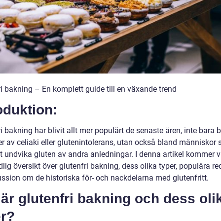
ri bakning – En komplett guide till en växande trend
oduktion:
i bakning har blivit allt mer populärt de senaste åren, inte bara 
er av celiaki eller glutenintolerans, utan också bland människor
tt undvika gluten av andra anledningar. I denna artikel kommer vi
lig översikt över glutenfri bakning, dess olika typer, populära r
ussion om de historiska för- och nackdelarna med glutenfritt.
är glutenfri bakning och dess oli
er?