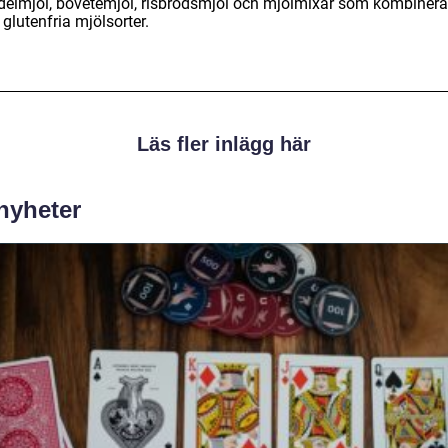
elmjöl, bovetemjöl, risbrödsmjöl och mjölmixar som kombinera
 glutenfria mjölsorter.
Läs fler inlägg här
 nyheter