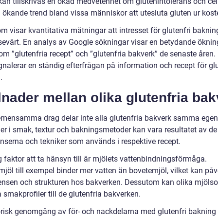
kan tillskrivas en ökad medvetenhet om glutenintolerans och cel
 ökande trend bland vissa människor att utesluta gluten ur kost
 visar kvantitativa mätningar att intresset för glutenfri baknin
sevärt. En analys av Google sökningar visar en betydande ökning
som ”glutenfria recept” och ”glutenfria bakverk” de senaste åren
gnalerar en ständig efterfrågan på information och recept för glu
.
lnader mellan olika glutenfria ba
emensamma drag delar inte alla glutenfria bakverk samma egen
der i smak, textur och bakningsmetoder kan vara resultatet av de
enserna och tekniker som används i respektive recept.
g faktor att ta hänsyn till är mjölets vattenbindningsförmåga.
jöl till exempel binder mer vatten än bovetemjöl, vilket kan på
ensen och strukturen hos bakverken. Dessutom kan olika mjölso
ka smakprofiler till de glutenfria bakverken.
orisk genomgång av för- och nackdelarna med glutenfri bakning