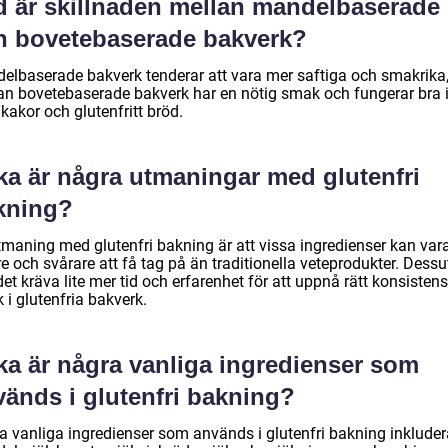
d är skillnaden mellan mandelbaserade
h bovetebaserade bakverk?
elbaserade bakverk tenderar att vara mer saftiga och smakrika
n bovetebaserade bakverk har en nötig smak och fungerar bra 
kakor och glutenfritt bröd.
ka är några utmaningar med glutenfri
kning?
tmaning med glutenfri bakning är att vissa ingredienser kan var
e och svårare att få tag på än traditionella veteprodukter. Dess
et kräva lite mer tid och erfarenhet för att uppnå rätt konsisten
i glutenfria bakverk.
ka är några vanliga ingredienser som
vänds i glutenfri bakning?
a vanliga ingredienser som används i glutenfri bakning inkluder