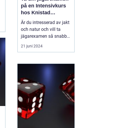
på en Intensivkurs
hos Knistad
Herrgård
Är du intresserad av jakt
och natur och vill ta
jägarexamen så snabbt
och kvalitativt som
21 juni 2024
möjligt? Årligen väljer
över 200 blivande jägare
att delta i Knistad
Herrgårds erkänt
professionella
intensivkurs för
jägarexamen. Kursen,
som ofta går under na...