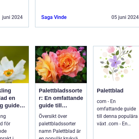
 juni 2024
Saga Vinde
05 juni 2024
kling
Palettbladssorte
Palettblad
ad en
r: En omfattande
com - En
ig guide
guide till
omfattande guide
namnen
ing
Översikt över
till denna populära
erentusia
för
palettbladssorter
växt .com - En
nde
namn Palettblad är
omfattande guide
prakt i
en populär krukväxt
till denna populära