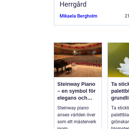
Herrgård
Mikaela Bergholm
21
Steinway Piano
Ta stic
– en symbol för
palettbl
elegans och
grundl
prestation
för
Steinway piano
Ta stickl
blomst
anses världen över
palettblad 
ster
som ett mästerverk
grönska
inom
blomster