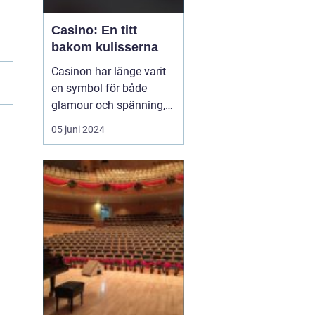
Casino: En titt
bakom kulisserna
Casinon har länge varit
en symbol för både
glamour och spänning,
en plats där tur och
05 juni 2024
strategi går hand i hand,
och varje besökare har
en chans att förvandla
en slumpmässig
satsning till en enorm
vinst. ...