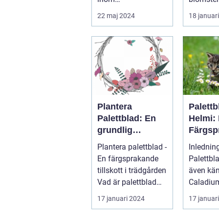
pianokonstruktion
hemmet
22 maj 2024
18 januar
och musik...
Plantera
Palettb
Palettblad: En
Helmi:
grundlig
Färgsp
översikt och
Favorit
Plantera palettblad -
Inlednin
presentation
Hemme
En färgsprakande
Palettbl
tillskott i trädgården
även kä
Vad är palettblad
Caladium
och vilka typer fin...
en färgs
17 januari 2024
17 januar
populär 
ha...