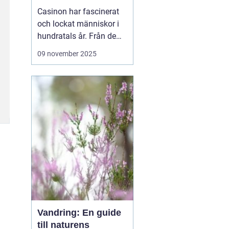
revolution
Casinon har fascinerat
och lockat människor i
hundratals år. Från de
ursprungliga spelhusen i
09 november 2025
Europa till dagens
moderna, teknologiskt
avancerade digitala
plattformar
casinovärlden har
genomgått en enorm
utveckling. Men va...
Vandring: En guide
till naturens