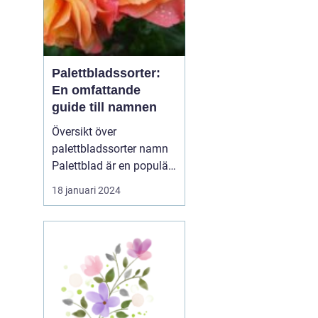
Palettbladssorter:
En omfattande
guide till namnen
Översikt över
palettbladssorter namn
Palettblad är en populär
krukväxt som blivit allt
18 januari 2024
mer eftertraktad de
senaste åren. Dess
färgglada blad och
många olika mönster
gör den till en favorit
bland både nybörjare
och erfarna