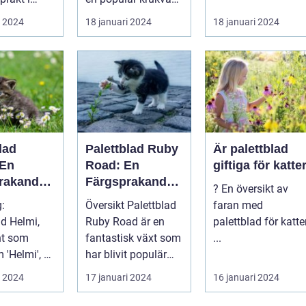
som blivit allt mer
...
i 2024
18 januari 2024
18 januari 2024
Introduktion: ...
eftertra...
lad
Palettblad Ruby
Är palettblad
 En
Road: En
giftiga för katte
rakande
Färgsprakande
? En översikt av
 i
Skapelse För
g:
Översikt Palettblad
faran med
t
Trädgården
ad Helmi,
Ruby Road är en
palettblad för katte
nt som
fantastisk växt som
...
 'Helmi', är
har blivit populär
tark och
bland
i 2024
17 januari 2024
16 januari 2024
växt som
trädgårdsentusiast..
.