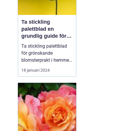
Ta stickling
palettblad en
grundlig guide för
blomsterentusiaster
Ta stickling palettblad
för grönskande
blomsterprakt i hemmet
Introduktion: Att ta stic...
18 januari 2024