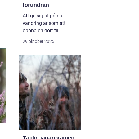
förundran
Att ge sig ut på en
vandring är som att
öppna en dörr till
naturens hemligheter.
29 oktober 2025
Det är en aktivitet som
kombinerar fysisk
aktivitet med mentalt
välbefinnande, och
hjälper deltagarna att
återknyta bandet med ...
Ta din jägarexamen