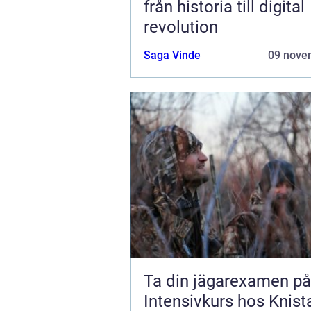
från historia till digital
revolution
Saga Vinde
09 nove
Ta din jägarexamen på
Intensivkurs hos Knist