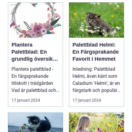
Plantera
Palettblad Helmi:
Palettblad: En
En Färgsprakande
grundlig översikt
Favorit i Hemmet
och presentation
Plantera palettblad -
Inledning: Palettblad
En färgsprakande
Helmi, även känt som
tillskott i trädgården
Caladium 'Helmi', är en
Vad är palettblad och
färgstark och populär
vilka typer fin...
växt som ha...
17 januari 2024
17 januari 2024