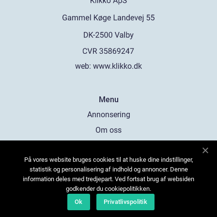
web:
www.klikko.dk
Menu
Annonsering
Om oss
Cookies
På vores website bruges cookies til at huske dine indstillinger,
Kontakta oss
statistik og personalisering af indhold og annoncer. Denne
Sitemap
information deles med tredjepart. Ved fortsat brug af websiden
godkender du cookiepolitikken.
Ok
Privatlivspolitik