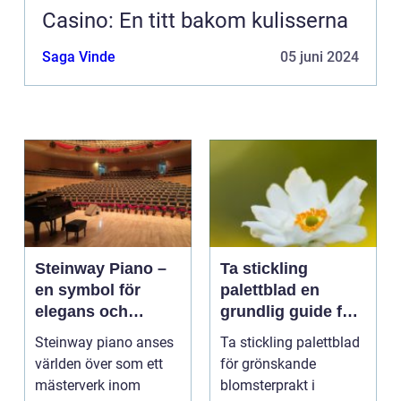
Casino: En titt bakom kulisserna
Saga Vinde
05 juni 2024
Steinway Piano –
Ta stickling
en symbol för
palettblad en
elegans och
grundlig guide för
prestation
blomsterentusiast
Steinway piano anses
Ta stickling palettblad
er
världen över som ett
för grönskande
mästerverk inom
blomsterprakt i