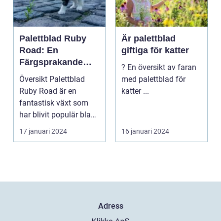
Palettblad Ruby
Är palettblad
Road: En
giftiga för katter
Färgsprakande
? En översikt av faran
Skapelse För
Översikt Palettblad
med palettblad för
Trädgården
Ruby Road är en
katter ...
fantastisk växt som
har blivit populär bland
trädgårdsentusiast...
17 januari 2024
16 januari 2024
Adress