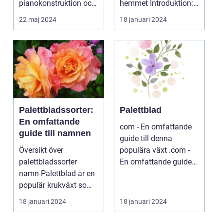
pianokonstruktion och
hemmet Introduktion:
musik...
...
22 maj 2024
18 januari 2024
Palettbladssorter:
Palettblad
En omfattande
com - En omfattande
guide till namnen
guide till denna
Översikt över
populära växt .com -
palettbladssorter
En omfattande guide
namn Palettblad är en
till denna populära ...
populär krukväxt som
blivit allt mer eftertra...
18 januari 2024
18 januari 2024