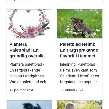
Plantera
Palettblad Helmi:
Palettblad: En
En Färgsprakande
grundlig översikt
Favorit i Hemmet
och presentation
Plantera palettblad -
Inledning: Palettblad
En färgsprakande
Helmi, även känt som
tillskott i trädgården
Caladium 'Helmi', är en
Vad är palettblad och
färgstark och populär
vilka typer fin...
växt som ha...
17 januari 2024
17 januari 2024