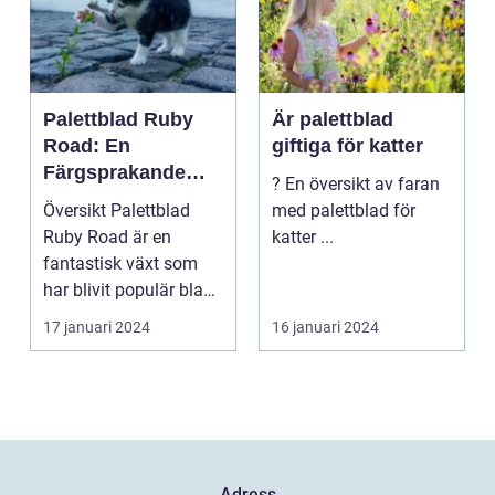
Palettblad Ruby
Är palettblad
Road: En
giftiga för katter
Färgsprakande
? En översikt av faran
Skapelse För
Översikt Palettblad
med palettblad för
Trädgården
Ruby Road är en
katter ...
fantastisk växt som
har blivit populär bland
trädgårdsentusiast...
17 januari 2024
16 januari 2024
Adress