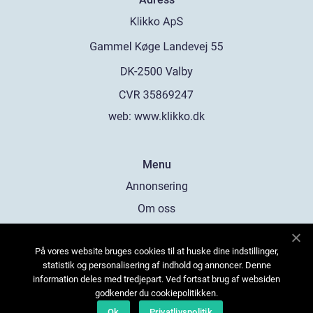
web:
www.klikko.dk
Menu
Annonsering
Om oss
Cookies
På vores website bruges cookies til at huske dine indstillinger,
Kontakta oss
statistik og personalisering af indhold og annoncer. Denne
Sitemap
information deles med tredjepart. Ved fortsat brug af websiden
godkender du cookiepolitikken.
Ok
Privatlivspolitik