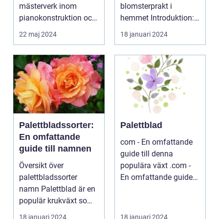
mästerverk inom
blomsterprakt i
pianokonstruktion och
hemmet Introduktion:
musik...
...
22 maj 2024
18 januari 2024
Palettbladssorter:
Palettblad
En omfattande
com - En omfattande
guide till namnen
guide till denna
Översikt över
populära växt .com -
palettbladssorter
En omfattande guide
namn Palettblad är en
till denna populära ...
populär krukväxt som
blivit allt mer eftertra...
18 januari 2024
18 januari 2024