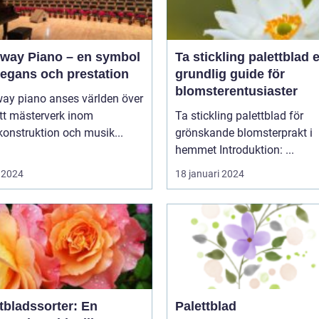
nway Piano – en symbol
Ta stickling palettblad en
legans och prestation
grundlig guide för
blomsterentusiaster
way piano anses världen över
tt mästerverk inom
Ta stickling palettblad för
onstruktion och musik...
grönskande blomsterprakt i
hemmet Introduktion: ...
 2024
18 januari 2024
tbladssorter: En
Palettblad