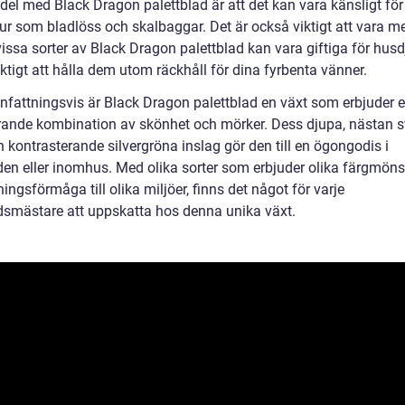
del med Black Dragon palettblad är att det kan vara känsligt för
ur som bladlöss och skalbaggar. Det är också viktigt att vara m
issa sorter av Black Dragon palettblad kan vara giftiga för husdj
iktigt att hålla dem utom räckhåll för dina fyrbenta vänner.
attningsvis är Black Dragon palettblad en växt som erbjuder 
rande kombination av skönhet och mörker. Dess djupa, nästan s
 kontrasterande silvergröna inslag gör den till en ögongodis i
den eller inomhus. Med olika sorter som erbjuder olika färgmöns
ngsförmåga till olika miljöer, finns det något för varje
dsmästare att uppskatta hos denna unika växt.