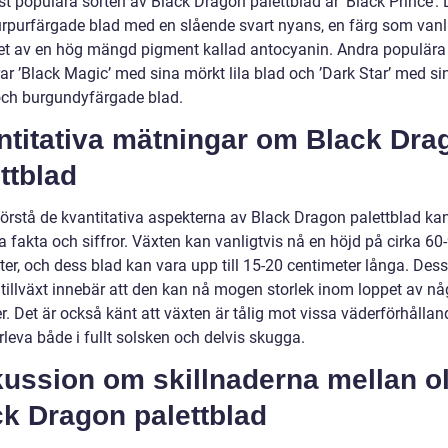
t populära sorten av Black Dragon palettblad är ’Black Prince’.
urpurfärgade blad med en slående svart nyans, en färg som vanli
tet av en hög mängd pigment kallad antocyanin. Andra populära 
ar ’Black Magic’ med sina mörkt lila blad och ’Dark Star’ med si
och burgundyfärgade blad.
ntitativa mätningar om Black Dra
ttblad
förstå de kvantitativa aspekterna av Black Dragon palettblad kan 
 fakta och siffror. Växten kan vanligtvis nå en höjd på cirka 60
er, och dess blad kan vara upp till 15-20 centimeter långa. Dess 
tillväxt innebär att den kan nå mogen storlek inom loppet av nå
. Det är också känt att växten är tålig mot vissa väderförhålla
leva både i fullt solsken och delvis skugga.
ussion om skillnaderna mellan ol
ck Dragon palettblad