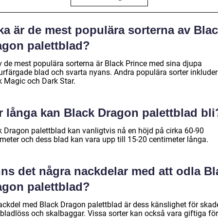
ka är de mest populära sorterna av Bla
agon palettblad?
v de mest populära sorterna är Black Prince med sina djupa
urfärgade blad och svarta nyans. Andra populära sorter inkluder
k Magic och Dark Star.
r långa kan Black Dragon palettblad bli
k Dragon palettblad kan vanligtvis nå en höjd på cirka 60-90
imeter och dess blad kan vara upp till 15-20 centimeter långa.
nns det några nackdelar med att odla Bl
agon palettblad?
ackdel med Black Dragon palettblad är dess känslighet för skad
bladlöss och skalbaggar. Vissa sorter kan också vara giftiga för