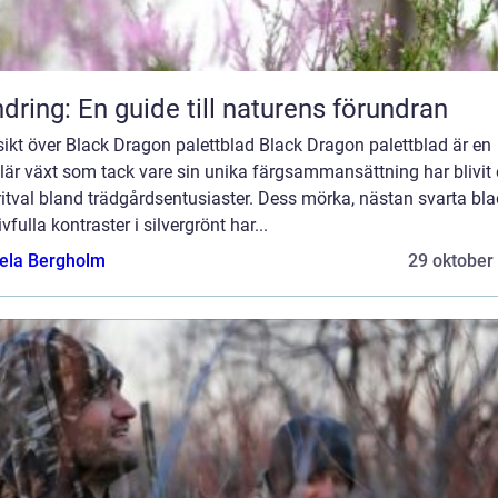
dring: En guide till naturens förundran
ikt över Black Dragon palettblad Black Dragon palettblad är en
är växt som tack vare sin unika färgsammansättning har blivit 
itval bland trädgårdsentusiaster. Dess mörka, nästan svarta bla
ivfulla kontraster i silvergrönt har...
ela Bergholm
29 oktober