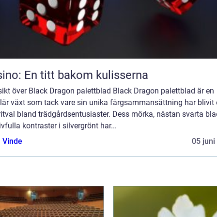
ino: En titt bakom kulisserna
ikt över Black Dragon palettblad Black Dragon palettblad är en
är växt som tack vare sin unika färgsammansättning har blivit 
itval bland trädgårdsentusiaster. Dess mörka, nästan svarta bla
ivfulla kontraster i silvergrönt har...
 Vinde
05 juni