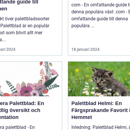
tande guide till
com - En omfattande guide ti
nen
denna populära växt .com - En
kt över palettbladssorter
omfattande guide till denna
r
populära ...
xt som blivit allt mer
a...
uari 2024
18 januari 2024
era Palettblad: En
Palettblad Helmi: En
lig översikt och
Färgsprakande Favorit 
entation
Hemmet
ra palettblad - En
Inledning: Palettblad Helmi,