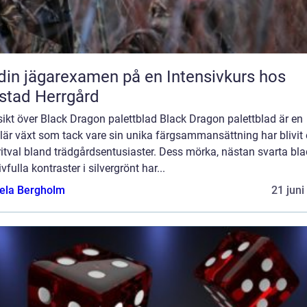
din jägarexamen på en Intensivkurs hos
stad Herrgård
ikt över Black Dragon palettblad Black Dragon palettblad är en
är växt som tack vare sin unika färgsammansättning har blivit 
itval bland trädgårdsentusiaster. Dess mörka, nästan svarta bla
ivfulla kontraster i silvergrönt har...
ela Bergholm
21 juni