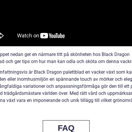
ippet nedan ger en närmare titt på skönheten hos Black Dragon
lad och ger tips om hur man kan odla och sköta om denna vackr
attningsvis är Black Dragon palettblad en vacker växt som ka
den eller inomhusmiljön en spännande touch av mörker och ele
ngfaldiga variationer och anpassningsförmåga gör den till ett 
nd trädgårdsmästare världen över. Med rätt vård och uppmärks
na växt vara en imponerande och unik tillägg till vilket grönom
FAQ