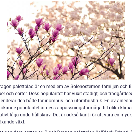
ragon palettblad är en medlem av Solenostemon-familjen och fi
per och sorter. Dess popularitet har vuxit stadigt, och trädgårdse
nderar den både för inomhus- och utomhusbruk. En av anledn
s ökande popularitet är dess anpassningsförmåga till olika klima
ativt låga underhållskrav. Det är också känt för att vara en myck
xande växt.