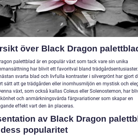
sikt över Black Dragon palettbla
ragon palettblad är en populär växt som tack vare sin unika
mansättning har blivit ett favoritval bland trädgårdsentusiaster
ästan svarta blad och livfulla kontraster i silvergrönt har gjort de
rt sätt att ge trädgården eller inomhusmiljön en mystisk och ele
Denna växt, som också kallas Coleus eller Solenostemon, har bli
 skönhet och anmärkningsvärda färgvariationer som skapar en
ngande effekt vart den än placeras.
entation av Black Dragon palettb
dess popularitet