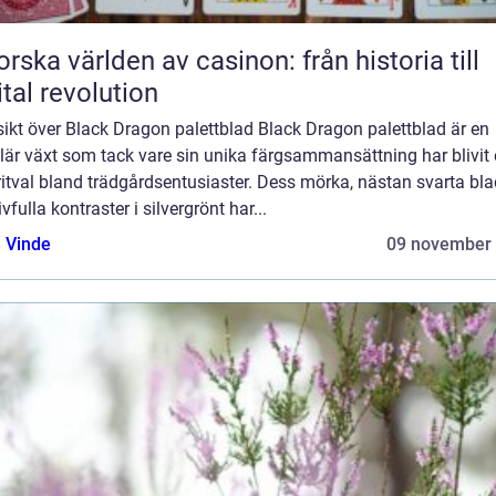
orska världen av casinon: från historia till
ital revolution
ikt över Black Dragon palettblad Black Dragon palettblad är en
är växt som tack vare sin unika färgsammansättning har blivit 
itval bland trädgårdsentusiaster. Dess mörka, nästan svarta bla
ivfulla kontraster i silvergrönt har...
 Vinde
09 november