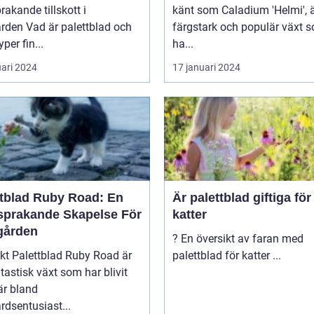
rakande tillskott i
känt som Caladium 'Helmi', 
 palettblad och
färgstark och populär växt 
yper fin...
ha...
uari 2024
17 januari 2024
ttblad Ruby Road: En
Är palettblad giftiga för
sprakande Skapelse För
katter
gården
? En översikt av faran med
y Road är
palettblad för katter ...
tastisk växt som har blivit
är bland
rdsentusiast...