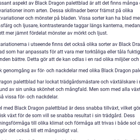
essant aspekt av Black Dragon palettblad är att det finns många 
variationer inom arten. Dessa skillnader beror främst på olika
variationer och mönster på bladen. Vissa sorter kan ha blad me
sfärg och ljusare, kontrasterande taggar längs kanterna, meda
ett mer jämnt fördelat mönster av mörkt och ljust.
ariationerna i utseende finns det också olika sorter av Black Dr
ad som har anpassats för att vara mer torktåliga eller tåla fukti
nden bättre. Detta gör att de kan odlas i en rad olika miljöer och
sk genomgång av för- och nackdelar med olika Black Dragon pal
ragon palettblad har lockat trädgårdsmästare och växtälskare 
rund av sin unika skönhet och mångfald. Men som med alla växt
å vissa för- och nackdelar.
l med Black Dragon palettblad är dess snabba tillväxt, vilket gör 
isk växt för de som vill se snabba resultat i sin trädgård. Dess
ingsförmåga till olika klimat och förmåga att trivas i både sol 
ör det också till ett mångsidigt val.