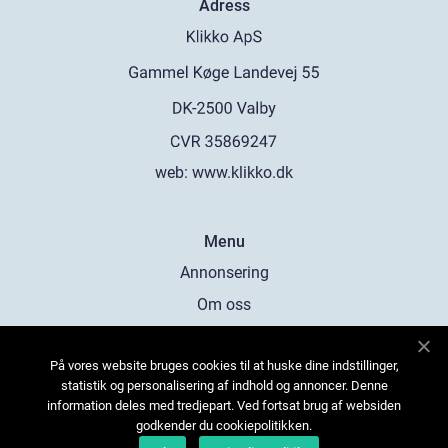
Adress
web:
www.klikko.dk
Menu
Annonsering
Om oss
Cookies
På vores website bruges cookies til at huske dine indstillinger,
Kontakta oss
statistik og personalisering af indhold og annoncer. Denne
Sitemap
information deles med tredjepart. Ved fortsat brug af websiden
godkender du cookiepolitikken.