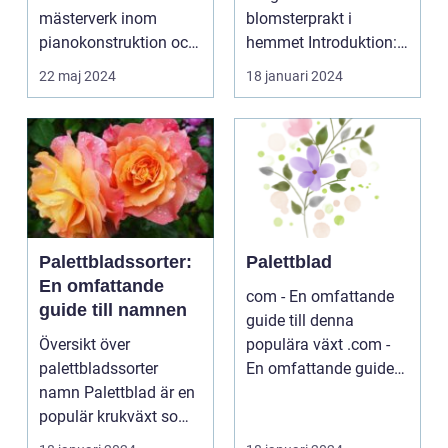
mästerverk inom
blomsterprakt i
pianokonstruktion och
hemmet Introduktion:
musik...
...
22 maj 2024
18 januari 2024
Palettbladssorter:
Palettblad
En omfattande
com - En omfattande
guide till namnen
guide till denna
Översikt över
populära växt .com -
palettbladssorter
En omfattande guide
namn Palettblad är en
till denna populära ...
populär krukväxt som
blivit allt mer eftertra...