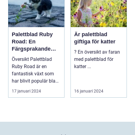
Palettblad Ruby
Är palettblad
Road: En
giftiga för katter
Färgsprakande
? En översikt av faran
Skapelse För
Översikt Palettblad
med palettblad för
Trädgården
Ruby Road är en
katter ...
fantastisk växt som
har blivit populär bland
trädgårdsentusiast...
17 januari 2024
16 januari 2024