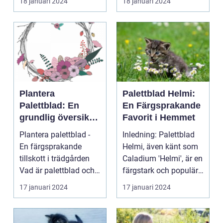
18 januari 2024
18 januari 2024
Plantera
Palettblad Helmi:
Palettblad: En
En Färgsprakande
grundlig översikt
Favorit i Hemmet
och presentation
Plantera palettblad -
Inledning: Palettblad
En färgsprakande
Helmi, även känt som
tillskott i trädgården
Caladium 'Helmi', är en
Vad är palettblad och
färgstark och populär
vilka typer fin...
växt som ha...
17 januari 2024
17 januari 2024