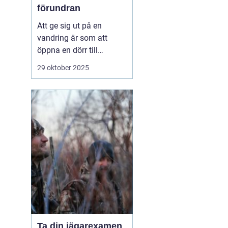
förundran
Att ge sig ut på en
vandring är som att
öppna en dörr till
naturens hemligheter.
29 oktober 2025
Det är en aktivitet som
kombinerar fysisk
aktivitet med mentalt
välbefinnande, och
hjälper deltagarna att
återknyta bandet med ...
Ta din jägarexamen