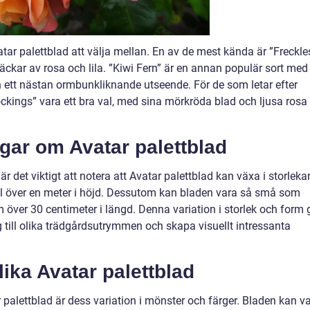
tar palettblad att välja mellan. En av de mest kända är ”Freckle
ckar av rosa och lila. ”Kiwi Fern” är en annan populär sort med
 ett nästan ormbunkliknande utseende. För de som letar efter
ockings” vara ett bra val, med sina mörkröda blad och ljusa rosa
gar om Avatar palettblad
är det viktigt att notera att Avatar palettblad kan växa i storleka
ill över en meter i höjd. Dessutom kan bladen vara så små som
m över 30 centimeter i längd. Denna variation i storlek och form 
 till olika trädgårdsutrymmen och skapa visuellt intressanta
lika Avatar palettblad
palettblad är dess variation i mönster och färger. Bladen kan v