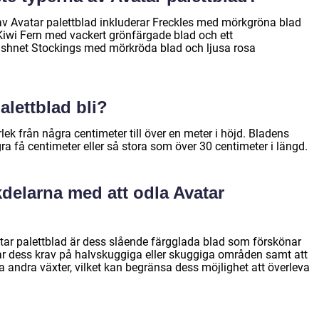
av Avatar palettblad inkluderar Freckles med mörkgröna blad
, Kiwi Fern med vackert grönfärgade blad och ett
shnet Stockings med mörkröda blad och ljusa rosa
alettblad bli?
rlek från några centimeter till över en meter i höjd. Bladens
a få centimeter eller så stora som över 30 centimeter i längd.
kdelarna med att odla Avatar
tar palettblad är dess slående färgglada blad som förskönar
ar dess krav på halvskuggiga eller skuggiga områden samt att
sa andra växter, vilket kan begränsa dess möjlighet att överleva