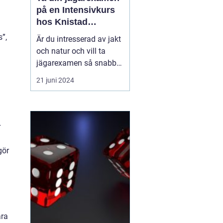
på en Intensivkurs
hos Knistad
Herrgård
s”,
Är du intresserad av jakt
och natur och vill ta
jägarexamen så snabbt
och kvalitativt som
21 juni 2024
möjligt? Årligen väljer
över 200 blivande jägare
att delta i Knistad
Herrgårds erkänt
r
professionella
intensivkurs för
gör
jägarexamen. Kursen,
som ofta går under na...
ara