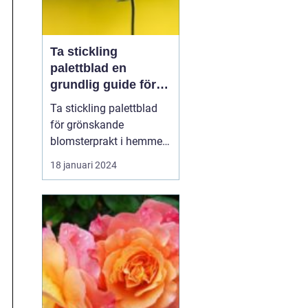
Ta stickling
palettblad en
grundlig guide för
blomsterentusiaster
Ta stickling palettblad
för grönskande
blomsterprakt i hemmet
Introduktion: Att ta stic...
18 januari 2024