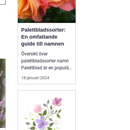
Palettbladssorter:
En omfattande
guide till namnen
Översikt över
palettbladssorter namn
Palettblad är en populär
krukväxt som blivit allt
18 januari 2024
mer eftertraktad de
senaste åren. Dess
färgglada blad och
många olika mönster
gör den till en favorit
bland både nybörjare
och erfarna