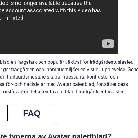
lad en färgstark och populär växtval för trädgårdentusiaster.
 ger trädgården och inomhusmiljöer en visuell upplevelse. Ge
kan trädgårdsmästare skapa intressanta kontraster och
a för- och nackdelar med Avatar palettblad, fortsätter dess
t förstå varför det är en favorit bland trädgårdsentusiaster.
FAQ
te typerna av Avatar palettblad?