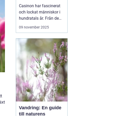
revolution
Casinon har fascinerat
och lockat människor i
hundratals år. Från de
ursprungliga spelhusen i
09 november 2025
Europa till dagens
moderna, teknologiskt
avancerade digitala
plattformar
casinovärlden har
genomgått en enorm
utveckling. Men va...
tt
äxt
Vandring: En guide
till naturens