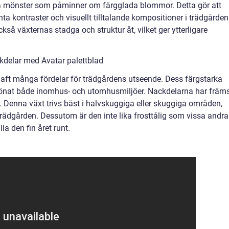
xa mönster som påminner om färgglada blommor. Detta gör att
ta kontraster och visuellt tilltalande kompositioner i trädgården
kså växternas stadga och struktur åt, vilket ger ytterligare
kdelar med Avatar palettblad
 haft många fördelar för trädgårdens utseende. Dess färgstarka
skönat både inomhus- och utomhusmiljöer. Nackdelarna har främ
kor. Denna växt trivs bäst i halvskuggiga eller skuggiga områden,
trädgården. Dessutom är den inte lika frosttålig som vissa andra
lla den fin året runt.