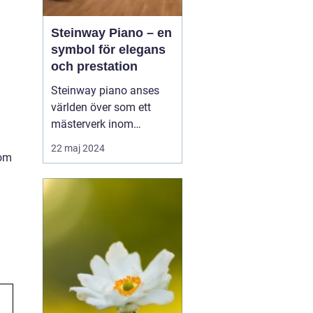
Steinway Piano – en
symbol för elegans
och prestation
Steinway piano anses
världen över som ett
mästerverk inom
pianokonstruktion och
22 maj 2024
nom
musikalisk briljans. Med
en över 150-årig historia
av innovation och
hantverksskicklighet, har
Steinway & Sons blivit
synonymt med den
ultim...