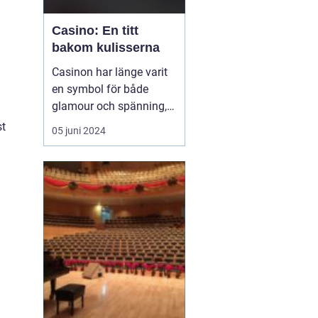
Casino: En titt
bakom kulisserna
Casinon har länge varit
en symbol för både
glamour och spänning,
en plats där tur och
st
05 juni 2024
strategi går hand i hand,
och varje besökare har
en chans att förvandla
en slumpmässig
satsning till en enorm
vinst. ...