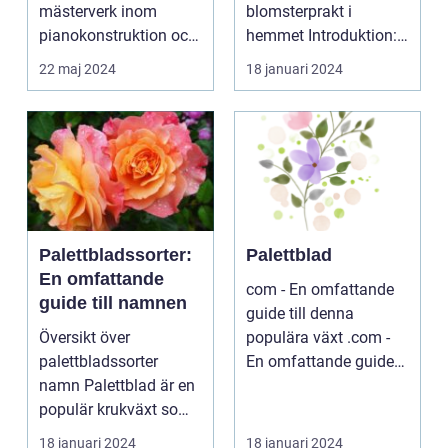
mästerverk inom
blomsterprakt i
pianokonstruktion och
hemmet Introduktion:
musik...
...
22 maj 2024
18 januari 2024
Palettbladssorter:
Palettblad
En omfattande
com - En omfattande
guide till namnen
guide till denna
Översikt över
populära växt .com -
palettbladssorter
En omfattande guide
namn Palettblad är en
till denna populära ...
populär krukväxt som
blivit allt mer eftertra...
18 januari 2024
18 januari 2024