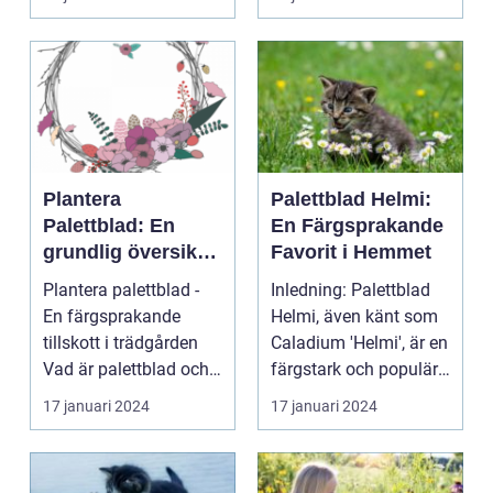
Plantera
Palettblad Helmi:
Palettblad: En
En Färgsprakande
grundlig översikt
Favorit i Hemmet
och presentation
Plantera palettblad -
Inledning: Palettblad
En färgsprakande
Helmi, även känt som
tillskott i trädgården
Caladium 'Helmi', är en
Vad är palettblad och
färgstark och populär
vilka typer fin...
växt som ha...
17 januari 2024
17 januari 2024