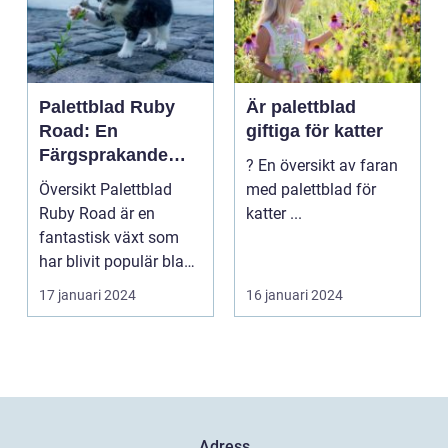
Palettblad Ruby
Är palettblad
Road: En
giftiga för katter
Färgsprakande
? En översikt av faran
Skapelse För
Översikt Palettblad
med palettblad för
Trädgården
Ruby Road är en
katter ...
fantastisk växt som
har blivit populär bland
trädgårdsentusiast...
17 januari 2024
16 januari 2024
Adress