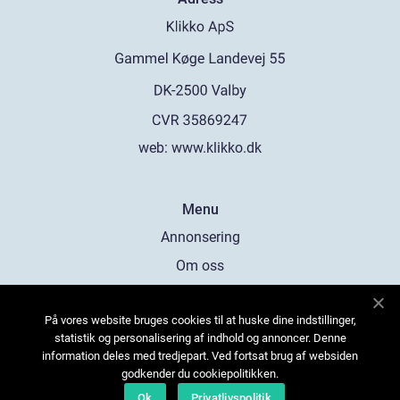
web:
www.klikko.dk
Menu
Annonsering
Om oss
Cookies
På vores website bruges cookies til at huske dine indstillinger,
Kontakta oss
statistik og personalisering af indhold og annoncer. Denne
Sitemap
information deles med tredjepart. Ved fortsat brug af websiden
godkender du cookiepolitikken.
Ok
Privatlivspolitik