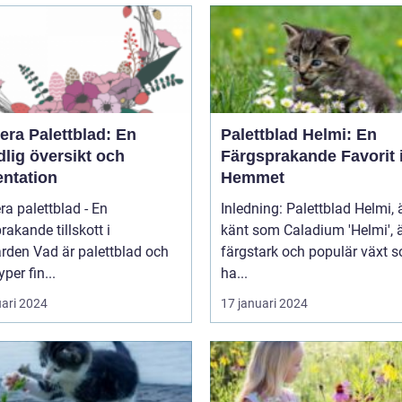
era Palettblad: En
Palettblad Helmi: En
lig översikt och
Färgsprakande Favorit 
entation
Hemmet
ra palettblad - En
Inledning: Palettblad Helmi,
rakande tillskott i
känt som Caladium 'Helmi', 
 palettblad och
färgstark och populär växt 
yper fin...
ha...
uari 2024
17 januari 2024