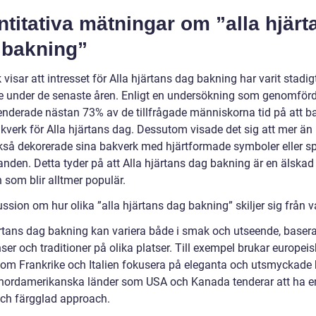
titativa mätningar om ”alla hjärt
 bakning”
k visar att intresset för Alla hjärtans dag bakning har varit stadig
e under de senaste åren. Enligt en undersökning som genomförd
penderade nästan 73% av de tillfrågade människorna tid på att ba
kverk för Alla hjärtans dag. Dessutom visade det sig att mer än
så dekorerade sina bakverk med hjärtformade symboler eller sp
nden. Detta tyder på att Alla hjärtans dag bakning är en älskad
n som blir alltmer populär.
ssion om hur olika ”alla hjärtans dag bakning” skiljer sig från 
ärtans dag bakning kan variera både i smak och utseende, baser
ser och traditioner på olika platser. Till exempel brukar europei
som Frankrike och Italien fokusera på eleganta och utsmyckade 
ordamerikanska länder som USA och Kanada tenderar att ha e
 och färgglad approach.