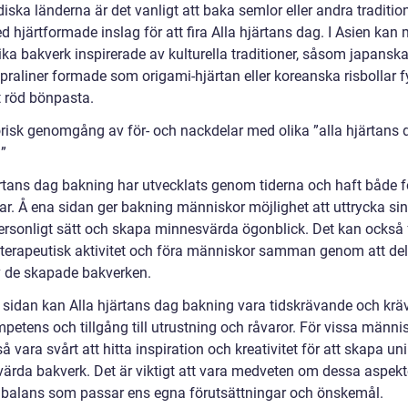
diska länderna är det vanligt att baka semlor eller andra traditio
 hjärtformade inslag för att fira Alla hjärtans dag. I Asien kan
ika bakverk inspirerade av kulturella traditioner, såsom japansk
praliner formade som origami-hjärtan eller koreanska risbollar f
 röd bönpasta.
orisk genomgång av för- och nackdelar med olika ”alla hjärtans 
”
ärtans dag bakning har utvecklats genom tiderna och haft både f
ar. Å ena sidan ger bakning människor möjlighet att uttrycka sin
personligt sätt och skapa minnesvärda ögonblick. Det kan också
terapeutisk aktivitet och föra människor samman genom att de
v de skapade bakverken.
 sidan kan Alla hjärtans dag bakning vara tidskrävande och krä
petens och tillgång till utrustning och råvaror. För vissa männi
å vara svårt att hitta inspiration och kreativitet för att skapa un
ärda bakverk. Det är viktigt att vara medveten om dessa aspekt
n balans som passar ens egna förutsättningar och önskemål.