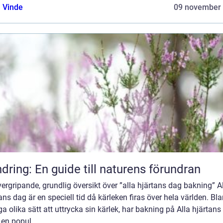
 Vinde
09 november
dring: En guide till naturens förundran
ergripande, grundlig översikt över ”alla hjärtans dag bakning” A
ans dag är en speciell tid då kärleken firas över hela världen. Bl
 olika sätt att uttrycka sin kärlek, har bakning på Alla hjärtans
t en popul...