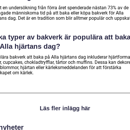
gt en undersökning från förra året spenderade nästan 73% av de
rågade människorna tid på att baka eller köpa bakverk för Alla
ans dag. Det är en tradition som blir alltmer populär och uppska
ka typer av bakverk är populära att bak
Alla hjärtans dag?
lära bakverk att baka på Alla hjärtans dag inkluderar hjärtform
, cupcakes, chokladtryfflar, tårtor och muffins. Dessa kan dekor
blommor, hjärtan eller kärleksmeddelanden för att förstärka
kapet om kärlek.
Läs fler inlägg här
 nyheter