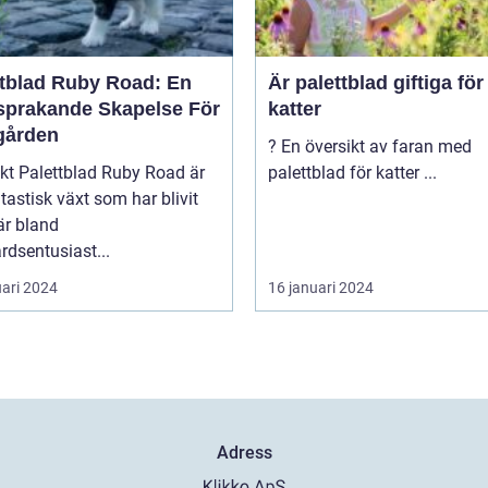
ttblad Ruby Road: En
Är palettblad giftiga för
sprakande Skapelse För
katter
gården
? En översikt av faran med
y Road är
palettblad för katter ...
tastisk växt som har blivit
är bland
rdsentusiast...
uari 2024
16 januari 2024
Adress