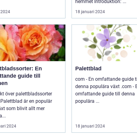
hemmet Introduktion: ...
 2024
18 januari 2024
tbladssorter: En
Palettblad
tande guide till
com - En omfattande guide ti
nen
denna populära växt .com - En
kt över palettbladssorter
omfattande guide till denna
r
populära ...
xt som blivit allt mer
a...
uari 2024
18 januari 2024