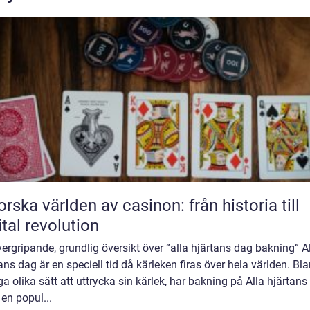
orska världen av casinon: från historia till
ital revolution
ergripande, grundlig översikt över ”alla hjärtans dag bakning” A
ans dag är en speciell tid då kärleken firas över hela världen. Bl
 olika sätt att uttrycka sin kärlek, har bakning på Alla hjärtans
t en popul...