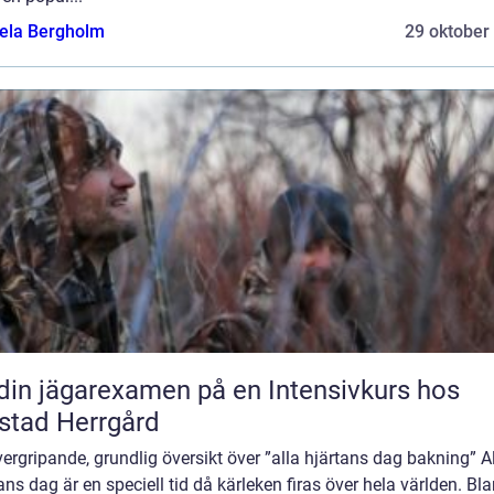
ela Bergholm
29 oktober
din jägarexamen på en Intensivkurs hos
stad Herrgård
ergripande, grundlig översikt över ”alla hjärtans dag bakning” A
ans dag är en speciell tid då kärleken firas över hela världen. Bl