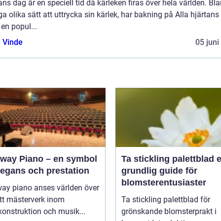
ans dag är en speciell tid då kärleken firas över hela världen. Bl
 olika sätt att uttrycka sin kärlek, har bakning på Alla hjärtans
t en popul...
 Vinde
05 juni
nway Piano – en symbol
Ta stickling palettblad en
legans och prestation
grundlig guide för
blomsterentusiaster
way piano anses världen över
tt mästerverk inom
Ta stickling palettblad för
onstruktion och musik...
grönskande blomsterprakt i