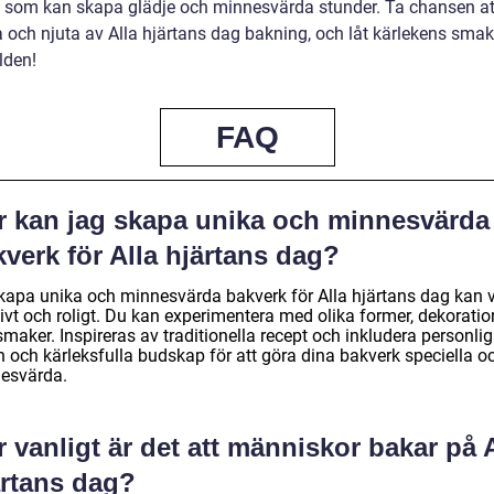
et som kan skapa glädje och minnesvärda stunder. Ta chansen at
a och njuta av Alla hjärtans dag bakning, och låt kärlekens smak
rlden!
FAQ
r kan jag skapa unika och minnesvärda
verk för Alla hjärtans dag?
skapa unika och minnesvärda bakverk för Alla hjärtans dag kan 
ivt och roligt. Du kan experimentera med olika former, dekoratio
maker. Inspireras av traditionella recept och inkludera personli
h och kärleksfulla budskap för att göra dina bakverk speciella o
esvärda.
 vanligt är det att människor bakar på 
ärtans dag?