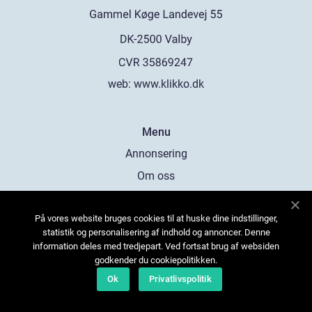
web:
www.klikko.dk
Menu
Annonsering
Om oss
Cookies
På vores website bruges cookies til at huske dine indstillinger,
Kontakta oss
statistik og personalisering af indhold og annoncer. Denne
Sitemap
information deles med tredjepart. Ved fortsat brug af websiden
godkender du cookiepolitikken.
Ok
Privatlivspolitik